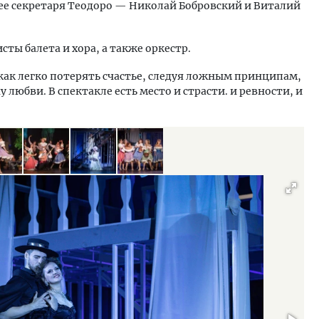
 ее секретаря Теодоро — Николай Бобровский и Виталий
сты балета и хора, а также оркестр.
 как легко потерять счастье, следуя ложным принципам,
 любви. В спектакле есть место и страсти. и ревности, и