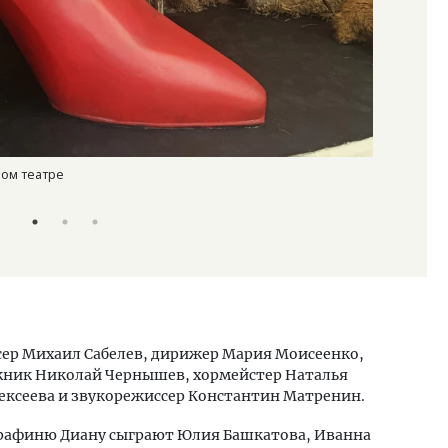
ном театре
Мюзикл «Со
Надежда Г
ер Михаил Сабелев, дирижер Мария Моисеенко,
жник Николай Чернышев, хормейстер Наталья
лексеева и звукорежиссер Константин Матренин.
Графиню Диану сыграют Юлия Башкатова, Иванна