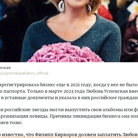
ость архитектурных идей.
Ищем новые берега. Ген
еральный директор компании
«Жилищной инициативы»
 — об эстетике городов,
Гатилов — о том, как де
нская.
дах в фасадах и развитии рынка
оставаться на плаву, ког
/uspenskayalubov_official
штормит
ОИТЕЛЬСТВО
регистрировала бизнес еще в 2021 году, когда у нее не было
СТРОИТЕЛЬСТВО
о паспорта. Только в марте 2023 года Любовь Успенская вне
в уставные документы и указала в них российское граждан
я российские звезды могли выпустить свои альбомы или 
ганизации певицы. Причины ликвидации бизнеса она пока
иев тоже.
о известно, что Филипп Киркоров должен заплатить Любов