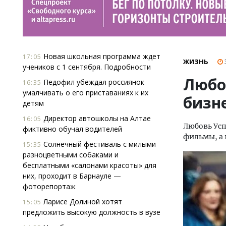
Новая школьная программа ждет
17:05
ЖИЗНЬ
учеников с 1 сентября. Подробности
Любо
Педофил убеждал россиянок
16:35
умалчивать о его приставаниях к их
бизне
детям
Директор автошколы на Алтае
16:05
Любовь Усп
фиктивно обучал водителей
фильмы, а
Солнечный фестиваль с милыми
15:35
разноцветными собаками и
бесплатными «салонами красоты» для
них, проходит в Барнауле —
фоторепортаж
Ларисе Долиной хотят
15:05
предложить высокую должность в вузе