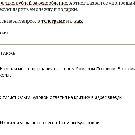
90 тыс. рублей за оскорбление.
Артист назвал ее «попроша
ебует дарить ей одежду и подарки.
ь на Алтапресс в
Телеграме
и в
Max
ссия
 ТАКЖЕ
Назвали место прощания с актером Романом Поповым. Воспом
коллег
Стилист Ольги Бузовой ответил на критику в адрес звезды
Из жизни ушла автор песен Татьяны Булановой