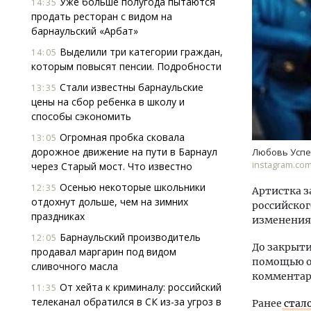
Уже больше полугода пытаются
14:35
продать ресторан с видом на
барнаульский «Арбат»
Выделили три категории граждан,
14:05
которым повысят пенсии. Подробности
Стали известны барнаульские
13:35
цены на сбор ребенка в школу и
способы сэкономить
Смел
Ген
Огромная пробка сковала
13:05
ЗИАС
дорожное движение на пути в Барнаул
Любовь Успе
трен
instagram.com
через Старый мост. Что известно
СТР
Осенью некоторые школьники
12:35
Артистка за
отдохнут дольше, чем на зимних
российског
праздниках
изменения 
Барнаульский производитель
12:05
До закрыти
продавал маргарин под видом
помощью ор
сливочного масла
комментар
От хейта к криминалу: российский
11:35
телеканал обратился в СК из-за угроз в
Ранее
стал