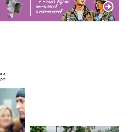
или
OT.