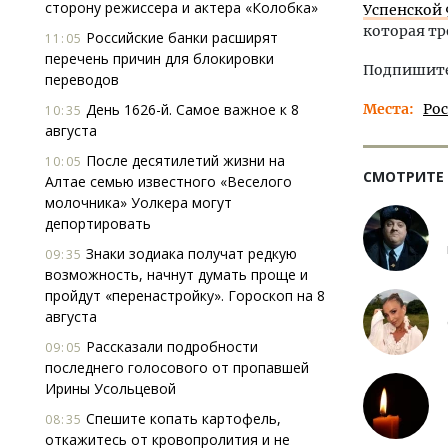
сторону режиссера и актера «Колобка»
Успенской 
которая тр
Российские банки расширят
11:05
перечень причин для блокировки
Подпишитес
переводов
День 1626-й. Самое важное к 8
Места
Ро
10:35
августа
После десятилетий жизни на
10:05
СМОТРИТЕ
Алтае семью известного «Веселого
молочника» Уолкера могут
депортировать
Знаки зодиака получат редкую
09:35
возможность, начнут думать проще и
пройдут «перенастройку». Гороскоп на 8
августа
Рассказали подробности
09:05
последнего голосового от пропавшей
Ирины Усольцевой
Спешите копать картофель,
08:35
откажитесь от кровопролития и не