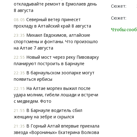
откладывайте ремонт в Ермолаев день
Сюжет:
8 августа
Сюжет:
Северный ветер принесет
08:05
прохладу в Алтайский край 8 августа
Чтобы сооб
Михаил Евдокимов, алтайские
23:35
спортсмены и фонтаны. Что произошло
на Алтае 7 августа
Новый мост через реку Пивоварку
22:55
планируют построить в Барнауле
В барнаульском зоопарке могут
22:35
появиться ирбисы
На Алтае морпех выжил после
22:15
удара молнии, гибели лошади и встречи
с медведем. Фото
В Барнауле водитель сбил
21:55
женщину на зебре и скрылся
В Горный Алтай впервые приехала
21:35
звезда «Ворониных» Екатерина Волкова