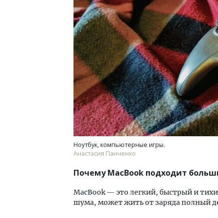
Ище
«Жи
Гати
оста
што
СТР
Ноутбук, компьютерные игры.
Анастасия Панченко
Почему MacBook подходит больш
MacBook — это легкий, быстрый и тихи
шума, может жить от заряда полный д