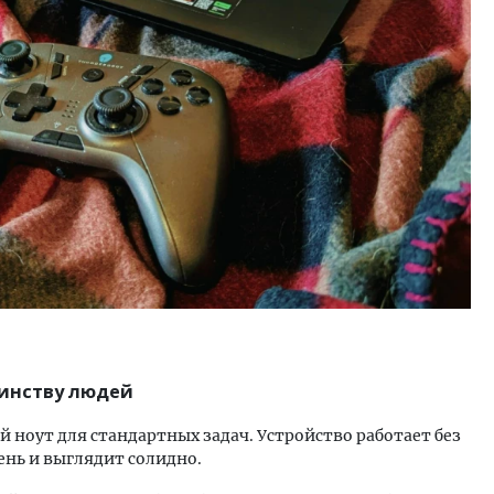
м новые берега. Гендиректор
Архитектурный код начин
лищной инициативы» Юрий
земли. Мощение крупно
лов — о том, как девелоперу
плитами становится нов
ваться на плаву, когда рынок
стандартом благоустрой
рмит
СТРОИТЕЛЬСТВО
ОИТЕЛЬСТВО
инству людей
й ноут для стандартных задач. Устройство работает без
ень и выглядит солидно.