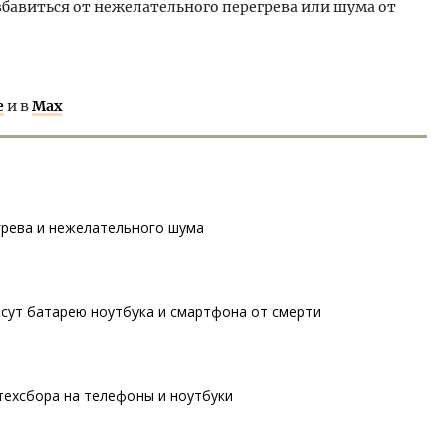
избавиться от нежелательного перегрева или шума от
е
и в
Max
грева и нежелательного шума
асут батарею ноутбука и смартфона от смерти
техсбора на телефоны и ноутбуки