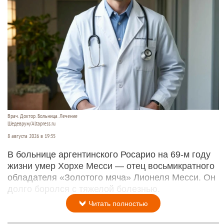
Врач. Доктор. Больница. Лечение
Шедеврум/Altapress.ru
8 августа 2026 в 19:35
В больнице аргентинского Росарио на 69-м году
жизни умер Хорхе Месси — отец восьмикратного
обладателя «Золотого мяча» Лионеля Месси. Он
долго боролся с тяжелой болезнью.
Читать полностью