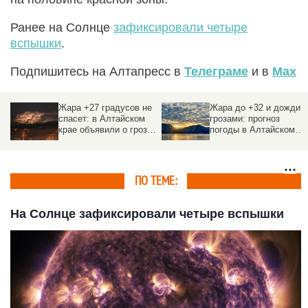
Ранее на Солнце
зафиксировали четыре
вспышки
.
Подпишитесь на Алтапресс в
Телеграме
и в
Max
Жара +27 градусов не
Жара до +32 и дожди с
спасет: в Алтайском
грозами: прогноз
крае объявили о грозах
погоды в Алтайском
х
и ливнях на 28 июля
крае на неделю с 27
июля
ПО ТЕМЕ:
На Солнце зафиксировали четыре вспышки