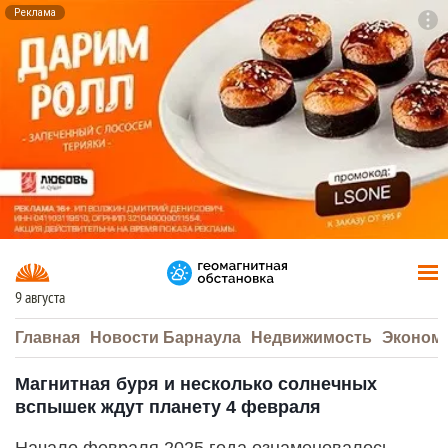
Реклама
To
F7
9 августа
Главная
Новости Барнаула
Недвижимость
Эконом
Магнитная буря и несколько солнечных
вспышек ждут планету 4 февраля
Начало февраля 2025 года ознаменовалось