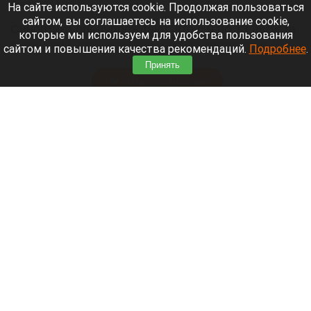
8 августа 2026 в 18:05
На сайте используются cookie. Продолжая пользоваться
сайтом, вы соглашаетесь на использование cookie,
Синоптики предупреждают, что с 9 по 13 августа
которые мы используем для удобства пользования
Алтайский край местами накроет аномальный
сайтом и повышения качества рекомендаций.
Подробнее
.
зной.
Принять
Читать полностью
Штукатурка с потолка едва не рухнула на
жительницу барнаульской многоэтажки.
Жалобы на УК