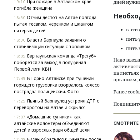
При пожаре в Алтайском крае
19:10
дней нужно
погибла женщина
Необхо
Отчим-деспот на Алтае полгода
18:50
пытал тесаком, черенком и шлангом
в эти
пятерых детей
пить 
Власти Барнаула заявили о
18:30
стабилизации ситуации с топливом
пить 
Барнаульская команда «Трегуб»
18:05
Надо высып
поборется за выход в полуфинал
активности
Первой лиги КВН
на листьях
В Горно-Алтайске при тушении
17:45
организм, 
горящего грузовика взорвалось колесо:
пострадал полицейский. Фото
Ранее сооб
Пьяный барнаулец устроил ДТП с
17:25
Подпишитес
переворотом на Алтае и скрылся
«Домашние супчики»: как
17:07
СМОТРИТЕ
алтайские волонтеры объединяют
детей и взрослых ради общей цели
Билан обратился к фанатам после
17:05