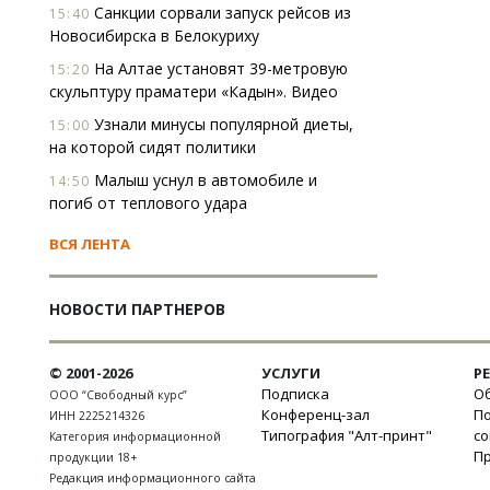
Санкции сорвали запуск рейсов из
15:40
Новосибирска в Белокуриху
На Алтае установят 39-метровую
15:20
скульптуру праматери «Кадын». Видео
Узнали минусы популярной диеты,
15:00
на которой сидят политики
Малыш уснул в автомобиле и
14:50
погиб от теплового удара
ВСЯ ЛЕНТА
НОВОСТИ ПАРТНЕРОВ
© 2001-2026
УСЛУГИ
Р
Подписка
Об
ООО “Свободный курс”
Конференц-зал
П
ИНН 2225214326
Типография "Алт-принт"
с
Категория информационной
П
продукции 18+
Редакция информационного сайта