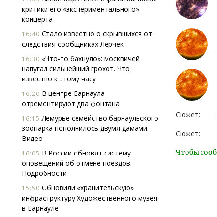
критики его «экспериментального»
концерта
Стало известно о скрывшихся от
16:40
следствия сообщниках Лерчек
«Что-то бахнуло»: москвичей
16:30
напугал сильнейший грохот. Что
известно к этому часу
В центре Барнаула
16:20
отремонтируют два фонтана
Сюжет:
Лемурье семейство барнаульского
16:15
зоопарка пополнилось двумя дамами.
Сюжет:
Видео
Чтобы сооб
В России обновят систему
16:05
оповещений об отмене поездов.
Подробности
Обновили «хранительскую»
15:50
инфраструктуру Художественного музея
в Барнауле