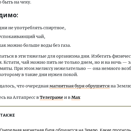
 быть на чеку.
димо:
 дни не употреблять спиртное,
успокаивающий чай,
как можно больше воды без газа.
аться в эти тяжелые для организма дни. Избегать физиче
. Кстати, чай можно пить не только днем, но и на ночь — 
 мяты. При этом мелиссу нежелательно — она немного воз
которому в такие дни нужен покой.
щалось, что очередная
магнитная буря обрушится
на Землю
ь на Алтапресс в
Телеграме
и в
Max
 ТАКЖЕ
Очередная магнитная буря обрушится на Землю. Какие прогноз