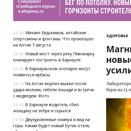
Михаил Евдокимов, алтайские
23:35
ЗДОРОВЬЕ
спортсмены и фонтаны. Что произошло
на Алтае 7 августа
Магн
Новый мост через реку Пивоварку
22:55
новые
планируют построить в Барнауле
усил
В барнаульском зоопарке могут
22:35
появиться ирбисы
На Алтае морпех выжил после
Лаборатор
22:15
удара молнии, гибели лошади и встречи
бури на 13 
с медведем. Фото
В Барнауле водитель сбил
21:55
женщину на зебре и скрылся
Двухуровневые номера и вид на
11:56
горы. Каким будет новый бутик-отель