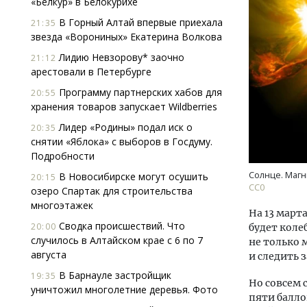
«Белкур» в Белокурихе
В Горный Алтай впервые приехала
21:35
звезда «Ворониных» Екатерина Волкова
Лидию Невзорову* заочно
21:12
арестовали в Петербурге
Программу партнерских хабов для
20:55
хранения товаров запускает Wildberries
Ищем новые берега. Гендиректор
Смел
Лидер «Родины» подал иск о
20:35
«Жилищной инициативы» Юрий
Ген
снятии «Яблока» с выборов в Госдуму.
Гатилов — о том, как девелоперу
ЗИАС
Подробности
оставаться на плаву, когда рынок
трен
штормит
Солнце. Магн
В Новосибирске могут осушить
20:15
СТР
СС0
озеро Спартак для строительства
СТРОИТЕЛЬСТВО
многоэтажек
На 13 март
Сводка происшествий. Что
20:00
будет коле
случилось в Алтайском крае с 6 по 7
не только
августа
и следить 
В Барнауле застройщик
19:35
Но совсем 
уничтожил многолетние деревья. Фото
пяти балло