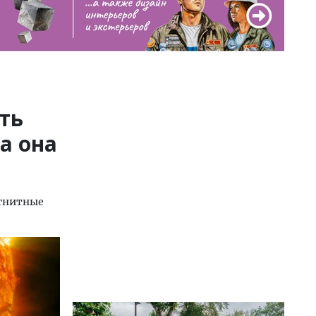
ть
а она
гнитные