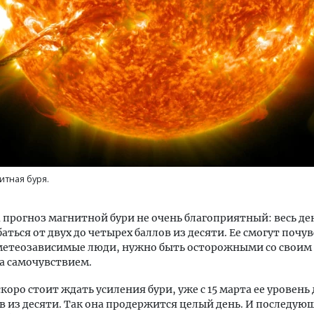
ость архитектурных идей.
Архитектурный код начин
еральный директор компании
земли. Мощение крупно
 — об эстетике городов,
плитами становится нов
дах в фасадах и развитии рынка
стандартом благоустрой
итная буря.
ОИТЕЛЬСТВО
СТРОИТЕЛЬСТВО
а прогноз магнитной бури не очень благоприятный: весь де
баться от двух до четырех баллов из десяти. Ее смогут почу
 метеозависимые люди, нужно быть осторожными со своим
за самочувствием.
скоро стоит ждать усиления бури, уже с 15 марта ее уровень
в из десяти. Так она продержится целый день. И последую