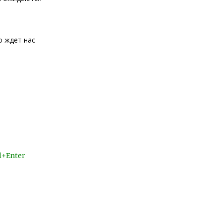
о ждет нас
l+Enter