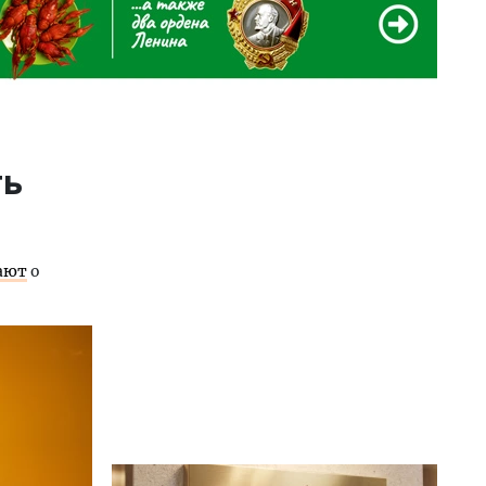
ть
ают
о