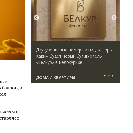
ается с
Двухуровневые номера и вид на горы.
Сме
форматными
Каким будет новый бутик-отель
Ген
ым
«Белкур» в Белокурихе
ЗИА
ства
тре
ДОМА И КВАРТИРЫ
СТ
ные
 баллов, а
тся
вается в
оставляет