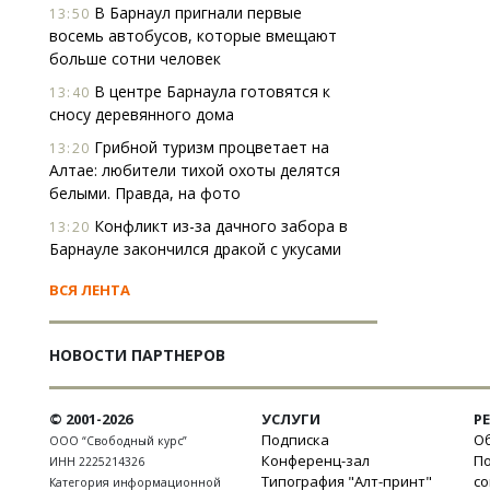
В Барнаул пригнали первые
13:50
восемь автобусов, которые вмещают
больше сотни человек
В центре Барнаула готовятся к
13:40
сносу деревянного дома
Грибной туризм процветает на
13:20
Алтае: любители тихой охоты делятся
белыми. Правда, на фото
Конфликт из-за дачного забора в
13:20
Барнауле закончился дракой с укусами
ВСЯ ЛЕНТА
НОВОСТИ ПАРТНЕРОВ
© 2001-2026
УСЛУГИ
Р
Подписка
Об
ООО “Свободный курс”
Конференц-зал
П
ИНН 2225214326
Типография "Алт-принт"
с
Категория информационной