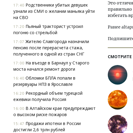
Это отличн
Родственники убитых девушек
17:40
правильно 
узнали из СМИ о желании маньяка уйти
избегать в
на СВО
Пьяный тракторист устроил
17:20
Ранее altap
погоню со стрельбой
Подпишитес
Жителю Славгорода назначили
17:07
пенсию после перерасчета стажа,
полученного в одной из стран СНГ
СМОТРИТЕ
На въезде в Барнаул у Старого
17:00
моста начался ремонт дороги
Обломки БПЛА попали в
16:40
резервуары НПЗ в Ярославле
Рекордный объем турецкой
16:20
ежевики получила Россия
В Алтайском крае предупреждают
16:00
о высоком риске пожаров
Продажи ипотеки в России
15:47
достигли 2,6 трлн рублей