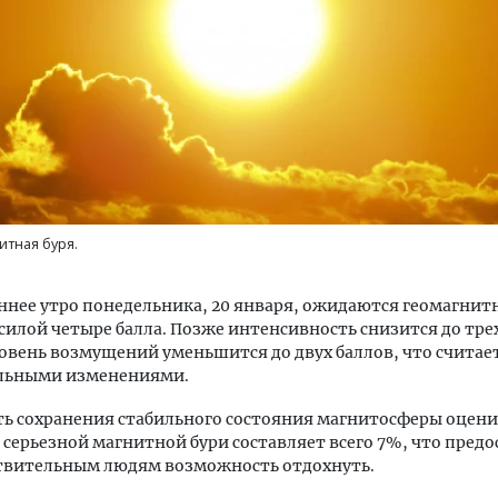
ость архитектурных идей.
Архитектурный код начин
еральный директор компании
земли. Мощение крупно
 — об эстетике городов,
плитами становится нов
итная буря.
дах в фасадах и развитии рынка
стандартом благоустрой
ОИТЕЛЬСТВО
СТРОИТЕЛЬСТВО
аннее утро понедельника, 20 января, ожидаются геомагнит
силой четыре балла. Позже интенсивность снизится до трех
ровень возмущений уменьшится до двух баллов, что считае
льными изменениями.
ь сохранения стабильного состояния магнитосферы оцени
к серьезной магнитной бури составляет всего 7%, что пред
твительным людям возможность отдохнуть.