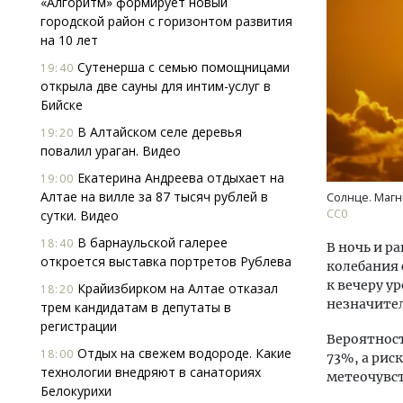
«Алгоритм» формирует новый
городской район с горизонтом развития
на 10 лет
Сутенерша с семью помощницами
19:40
открыла две сауны для интим-услуг в
Бийске
В Алтайском селе деревья
19:20
повалил ураган. Видео
Смел
Ген
Екатерина Андреева отдыхает на
19:00
ЗИАС
Алтае на вилле за 87 тысяч рублей в
Солнце. Магн
трен
СС0
сутки. Видео
СТР
В барнаульской галерее
18:40
В ночь и р
откроется выставка портретов Рублева
колебания 
к вечеру у
Крайизбирком на Алтае отказал
18:20
незначите
трем кандидатам в депутаты в
регистрации
Вероятност
Отдых на свежем водороде. Какие
18:00
73%, а рис
технологии внедряют в санаториях
метеочувс
Белокурихи