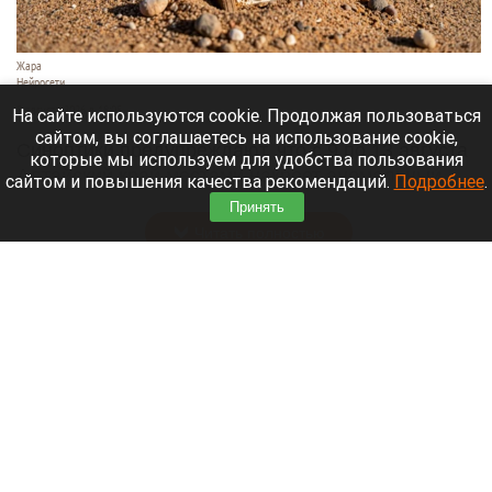
Жара
Нейросети
8 августа 2026 в 18:05
На сайте используются cookie. Продолжая пользоваться
сайтом, вы соглашаетесь на использование cookie,
Синоптики предупреждают, что с 9 по 13 августа
которые мы используем для удобства пользования
Алтайский край местами накроет аномальный
сайтом и повышения качества рекомендаций.
Подробнее
.
зной.
Принять
Читать полностью
Штукатурка с потолка едва не рухнула на
жительницу барнаульской многоэтажки.
Жалобы на УК