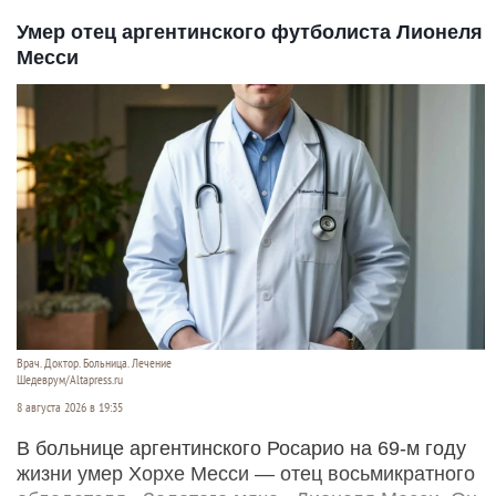
Умер отец аргентинского футболиста Лионеля
Месси
Врач. Доктор. Больница. Лечение
Шедеврум/Altapress.ru
8 августа 2026 в 19:35
В больнице аргентинского Росарио на 69-м году
жизни умер Хорхе Месси — отец восьмикратного