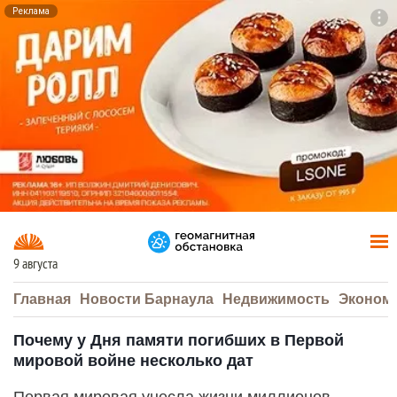
Реклама
To
F7
9 августа
Главная
Новости Барнаула
Недвижимость
Эконом
Почему у Дня памяти погибших в Первой
мировой войне несколько дат
Первая мировая унесла жизни миллионов