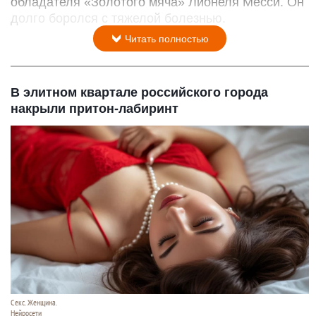
обладателя «Золотого мяча» Лионеля Месси. Он
долго боролся с тяжелой болезнью.
Читать полностью
В элитном квартале российского города
накрыли притон-лабиринт
Секс. Женщина.
Нейросети