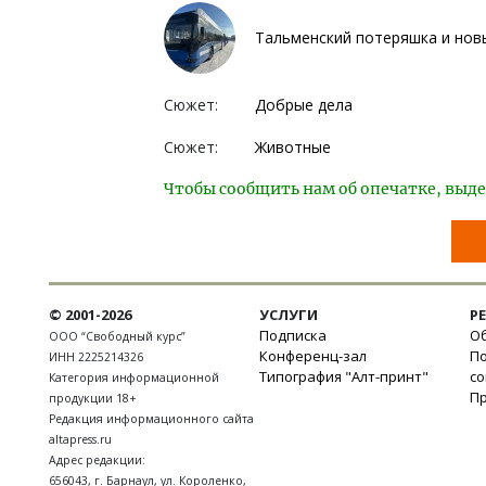
Тальменский потеряшка и нов
Сюжет:
Добрые дела
Сюжет:
Животные
Чтобы сообщить нам об опечатке, выде
© 2001-2026
УСЛУГИ
Р
Подписка
Об
ООО “Свободный курс”
Конференц-зал
П
ИНН 2225214326
Типография "Алт-принт"
с
Категория информационной
П
продукции 18+
Редакция информационного сайта
altapress.ru
Адрес редакции:
656043
,
г. Барнаул
,
ул. Короленко,