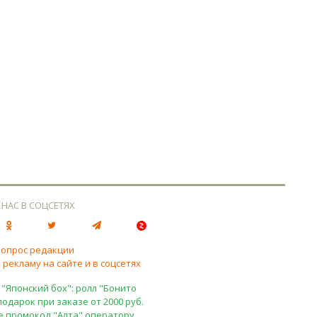
 НАС В СОЦСЕТЯХ
вопрос редакции
 рекламу на сайте и в соцсетях
 "Японский бох": ролл "Бонито
подарок при заказе от 2000 руб.
е промокод "Алта" оператору.