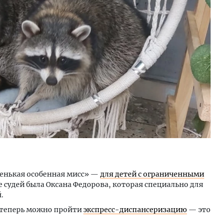
 вид на горы.
Ищем новые берега. Гендиректор
Дв
к-отель
«Жилищной инициативы» Юрий
Ка
Гатилов — о том, как девелоперу
«Б
оставаться на плаву, когда рынок
штормит
ДО
СТРОИТЕЛЬСТВО
ленькая особенная мисс» —
для детей с ограниченными
ле судей была Оксана Федорова, которая специально для
.
 теперь можно пройти
экспресс-диспансеризацию
— это