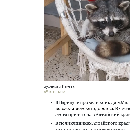
Двухуровневые номера и
Каким будет новый бути
«Белкур» в Белокурихе
ДОМА И КВАРТИРЫ
Бусинка и Ракета.
«Енотопия»
В Барнауле провели конкурс «Ма
возможностями здоровья
. В чис
этого прилетела в Алтайский край
В поликлиниках Алтайского края
как раз для тех, кто вечно занят.