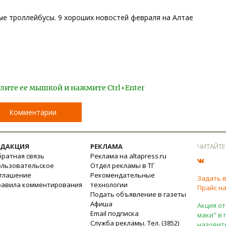
ые троллейбусы. 9 хороших новостей февраля на Алтае
лите ее мышкой и нажмите Ctrl+Enter
Комментарии
ЕДАКЦИЯ
РЕКЛАМА
ЧИТАЙТЕ
ратная связь
Реклама на altapress.ru
ользовательское
Отдел рекламы в ТГ
оглашение
Рекомендательные
Задать 
равила комментирования
технологии
Прайс на
Подать объявление в газеты
Афиша
Акция от
Email подписка
маки" в 
Служба рекламы. Тел. (3852)
назовит