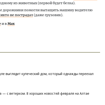
одному из животных (первой будет белка).
не дорожники помогли вытащить машину водителю
икто не пострадал
(даже грузовик).
е
и в
Max
ауле выглядит купеческий дом, который однажды переехал
а — с ветерком. 8 хороших новостей февраля на Алтае