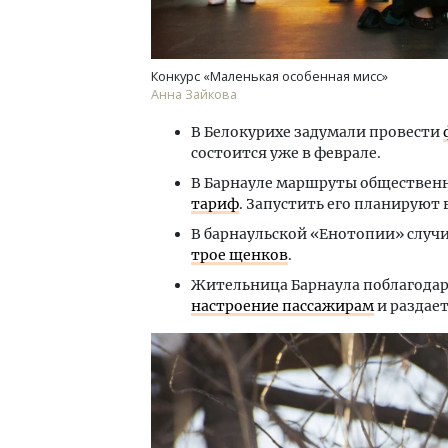
Конкурс «Маленькая особенная мисс»
Анна Зайкова
В Белокурихе задумали провести
состоится уже в феврале.
В Барнауле маршруты общественн
тариф
. Запустить его планируют
В барнаульской «Енотопии» случи
трое щенков
.
Жительница Барнаула поблагода
настроение пассажирам
и раздае