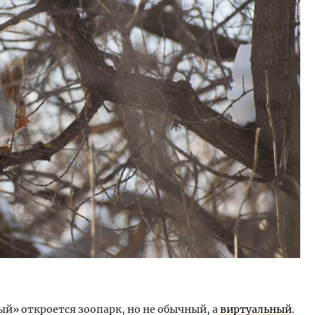
й» откроется зоопарк, но не обычный, а
виртуальный
.