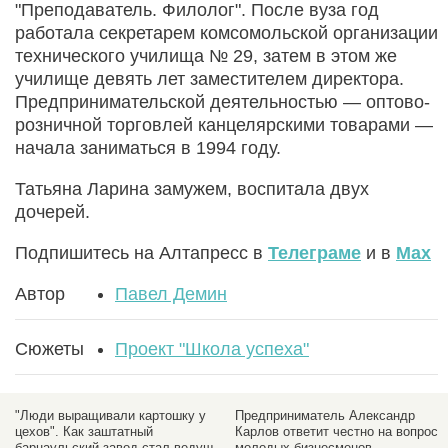
"Преподаватель. Филолог". После вуза год
работала секретарем комсомольской организации
технического училища № 29, затем в этом же
училище девять лет заместителем директора.
Предпринимательской деятельностью — оптово-
розничной торговлей канцелярскими товарами —
начала заниматься в 1994 году.
Татьяна Ларина замужем, воспитала двух
дочерей.
Подпишитесь на Алтапресс в
Телеграме
и в
Max
Автор
Павел Демин
Сюжеты
Проект "Школа успеха"
"Люди выращивали картошку у
Предприниматель Александр
цехов". Как заштатный
Карлов ответит честно на вопросы
барнаульский завод стал ведущим
молодых бизнесменов