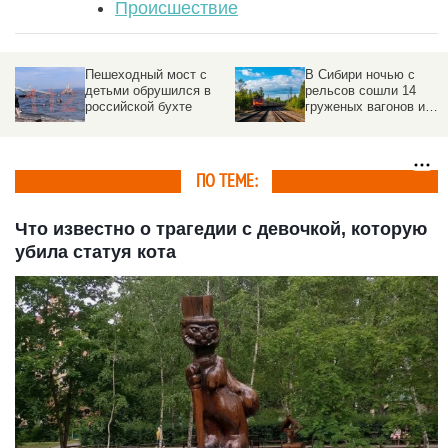
Происшествие
Катер врезался в
Форель вместо чипсов.
надувной матрас с
Меню детсадов и школ
детьми
серьезно пересмотрят
– что изменится
ПО ТЕМЕ:
Что известно о трагедии с девочкой, которую
убила статуя кота