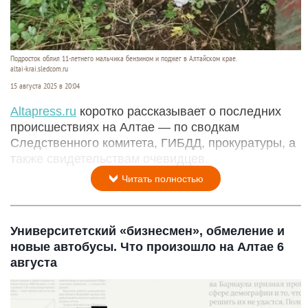
Подросток облил 11-летнего мальчика бензином и поджег в Алтайском крае.
altai-krai.sledcom.ru
15 августа 2025 в 20:04
Аltapress.ru
коротко рассказывает о последних
происшествиях на Алтае — по сводкам
Следственного комитета, ГИБДД, прокуратуры, а
также свидетельствам очевидцев.
Читать полностью
Университетский «бизнесмен», обмеление и
новые автобусы. Что произошло на Алтае 6
августа