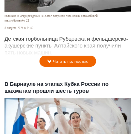
Больница и медучреждения на Алтае получили пять новых автомобилей
max.ru/tomenko_22
6 августа 2026 в 21:40
Детская горбольница Рубцовска и фельдшерско-
акушерские пункты Алтайского края получили
пять новых машин.
Читать полностью
В Барнауле на этапах Кубка России по
шахматам прошли шесть туров