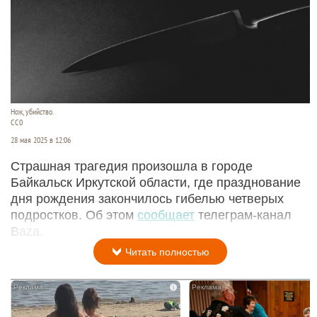
Нож, убийство.
CC0
28 мая 2025 в 12:06
Страшная трагедия произошла в городе
Байкальск Иркутской области, где празднование
дня рождения закончилось гибелью четверых
подростков. Об этом
сообщает
телеграм-канал
Baza.
Читать полностью
i