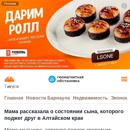
Реклама
To
F7
7 августа
Главная
Новости Барнаула
Недвижимость
Эконом
Мама рассказала о состоянии сына, которого
поджег друг в Алтайском крае
Мама мальчика, которого поджег сверстник,