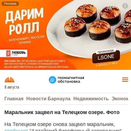
Реклама
To
F7
8 августа
Главная
Новости Барнаула
Недвижимость
Эконом
Маральник зацвел на Телецком озере. Фото
На Телецком озере снова зацвел маральник,
сообщает
"Алтайский биосферный заповедник".