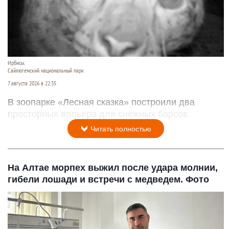
Ирбисы.
Сайлюгемский национальный парк
7 августа 2026 в 22:35
В зоопарке «Лесная сказка» построили два
просторных вольера для снежных барсов.
Читать полностью
На Алтае морпех выжил после удара молнии,
гибели лошади и встречи с медведем. Фото