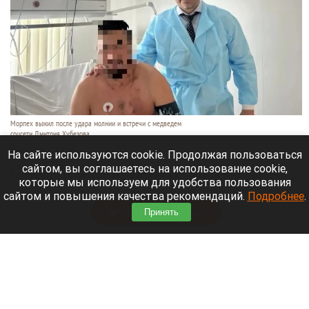
Морпех выжил после удара молнии и встречи с медведем
соцсети Дмитрия Хубезова
7 августа 2026 в 22:15
На сайте используются cookie. Продолжая пользоваться
сайтом, вы соглашаетесь на использование cookie,
Морской пехотинец, который приехал в отпуск на
которые мы используем для удобства пользования
Алтай, пережил чудовищную серию событий.
сайтом и повышения качества рекомендаций.
Подробнее
.
Читать полностью
Принять
В Барнауле водитель сбил женщину на зебре
и скрылся