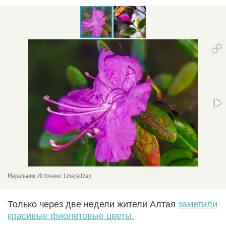
Маральник. Источник: t.me/altzap
Только через две недели жители Алтая
заметили
красивые фиолетовые цветы.