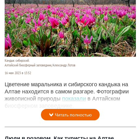
Кандык сибирский.
Алтайский биосферный заповедник/Александр Лотов
16 мая 2023 в 13:52
Цветение маральника и сибирского кандыка на
Алтае находится в самом разгаре. Фотографии
живописной природы
показали
в Алтайском
биосферном заповеднике.
Читать полностью
Люди в розовом. Как туристы на Алтае