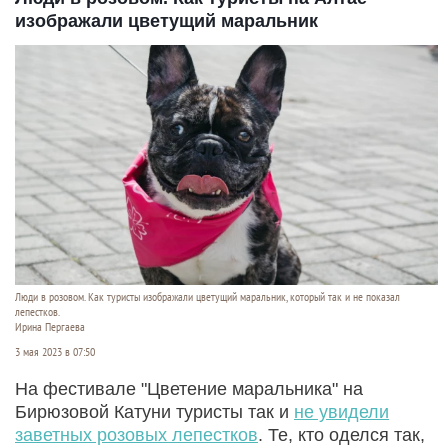
изображали цветущий маральник
Люди в розовом. Как туристы изображали цветущий маральник, который так и не показал
лепестков.
Ирина Пергаева
3 мая 2023 в 07:50
На фестивале "Цветение маральника" на
Бирюзовой Катуни туристы так и
не увидели
заветных розовых лепестков
. Те, кто оделся так,