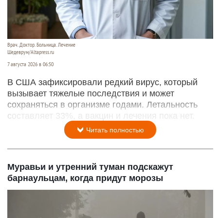
Врач. Доктор. Больница. Лечение
Шедеврум/Altapress.ru
7 августа 2026 в 06:50
В США зафиксировали редкий вирус, который
вызывает тяжелые последствия и может
сохраняться в организме годами. Летальность
составляет 33%, а вакцин и лечения пока нет.
Читать полностью
Муравьи и утренний туман подскажут
барнаульцам, когда придут морозы