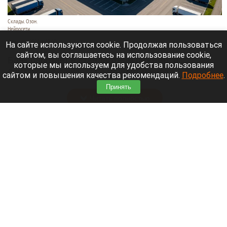
Склады. Озон.
Нейросети
6 августа 2026 в 22:00
На сайте используются cookie. Продолжая пользоваться
сайтом, вы соглашаетесь на использование cookie,
Банк работает в стандартном режиме, и
которые мы используем для удобства пользования
британские санкции не влияют на его
сайтом и повышения качества рекомендаций.
Подробнее
.
деятельность.
Принять
Читать полностью
Больница и медучреждения на Алтае
получили пять новых автомобилей