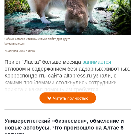
Собаки, которые слишком сильно любят друг друга.
boredpanda.com
24 августа 2016 в 07:18
Приют "Ласка" больше месяца
занимается
отловом и содержанием безнадзорных животных.
Корреспонденты сайта altapress.ru узнали, с
какими проблемами столкнулись сотрудники
приюта и какая помощь им требуется.
Читать полностью
Университетский «бизнесмен», обмеление и
новые автобусы. Что произошло на Алтае 6