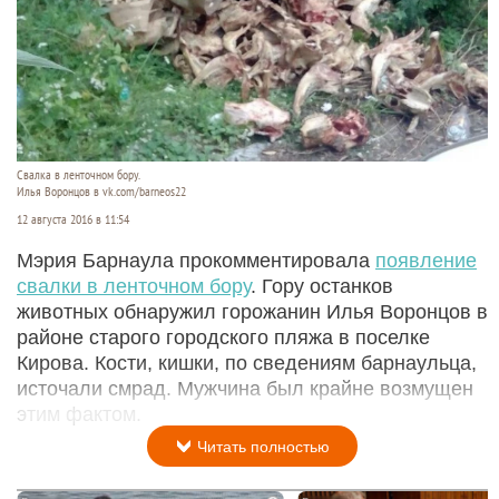
Свалка в ленточном бору.
Илья Воронцов в vk.com/barneos22
12 августа 2016 в 11:54
Мэрия Барнаула прокомментировала
появление
свалки в ленточном бору
. Гору останков
животных обнаружил горожанин Илья Воронцов в
районе старого городского пляжа в поселке
Кирова. Кости, кишки, по сведениям барнаульца,
источали смрад. Мужчина был крайне возмущен
этим фактом.
Читать полностью