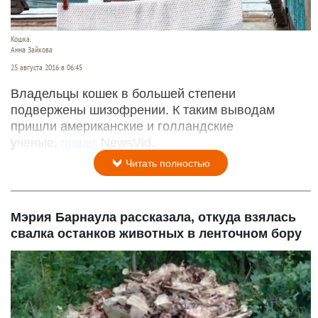
Кошка.
Анна Зайкова
25 августа 2016 в 06:45
Владельцы кошек в большей степени
подвержены шизофрении. К таким выводам
пришли американские и голландские
ученые,
пишет
NewsVid.
Читать полностью
Мэрия Барнаула рассказала, откуда взялась
свалка останков животных в ленточном бору