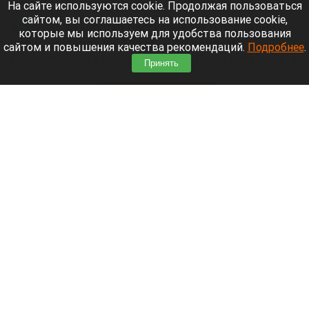
7 августа 2026 в 20:00
На сайте используются cookie. Продолжая пользоваться
сайтом, вы соглашаетесь на использование cookie,
Аltapress.ru
коротко рассказывает о последних
которые мы используем для удобства пользования
происшествиях на Алтае — по сводкам
сайтом и повышения качества рекомендаций.
Подробнее
.
Следственного комитета, ГИБДД, прокуратуры, а
Принять
также свидетельствам очевидцев.
Читать полностью
Отчим-деспот на Алтае полгода пытал
тесаком, черенком и шлангом пятерых детей