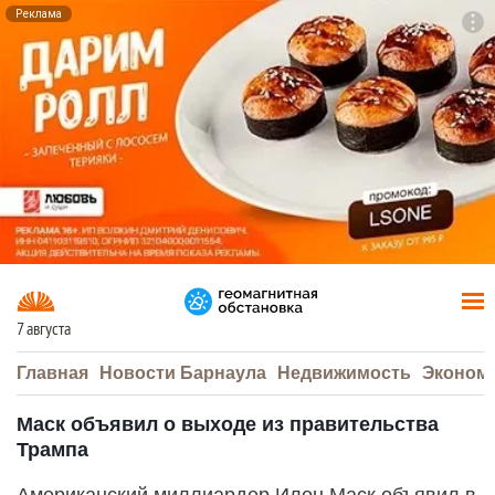
Реклама
To
F7
7 августа
Главная
Новости Барнаула
Недвижимость
Эконом
Маск объявил о выходе из правительства
Трампа
Американский миллиардер Илон Маск объявил в