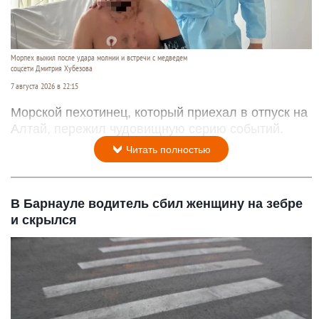
Морпех выжил после удара молнии и встречи с медведем
соцсети Дмитрия Хубезова
7 августа 2026 в 22:15
Морской пехотинец, который приехал в отпуск на
Алтай, пережил чудовищную серию событий.
Читать полностью
В Барнауле водитель сбил женщину на зебре
и скрылся