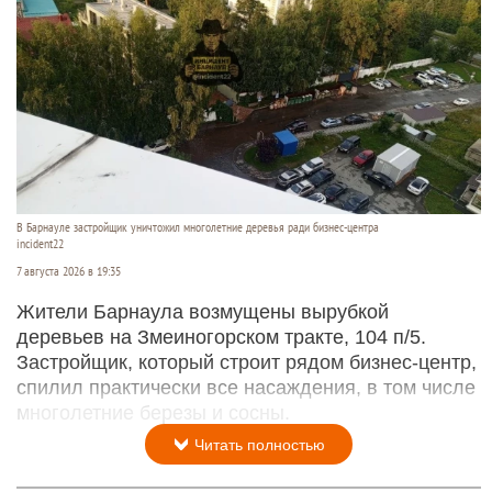
В Барнауле застройщик уничтожил многолетние деревья ради бизнес-центра
incident22
7 августа 2026 в 19:35
Жители Барнаула возмущены вырубкой
деревьев на Змеиногорском тракте, 104 п/5.
Застройщик, который строит рядом бизнес-центр,
спилил практически все насаждения, в том числе
многолетние березы и сосны.
Читать полностью