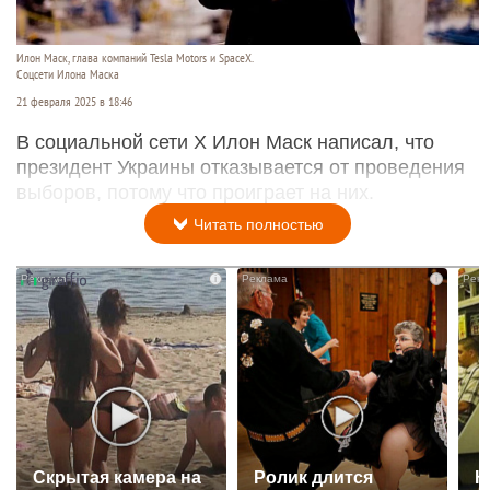
Илон Маск, глава компаний Tesla Motors и SpaceX.
Соцсети Илона Маска
21 февраля 2025 в 18:46
В социальной сети Х Илон Маск написал, что
президент Украины отказывается от проведения
выборов, потому что проиграет на них.
Читать полностью
i
i
Скрытая камера на
Ролик длится
К