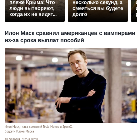
пляже Крыма: Что
несколько секунд, а
о
люди вытворяют,
смеяться вы будете
о
когда их не видят...
долго
р
Илон Маск сравнил американцев с вампирами
из-за срока выплат пособий
Илон Маск, глава компаний Tesla Motors и SpaceX.
Соцсети Илона Маска
18 февраля 2025 в 08:38