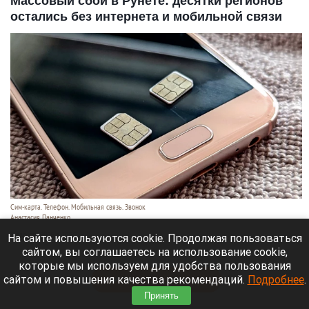
Массовый сбой в Рунете: десятки регионов
остались без интернета и мобильной связи
Сим-карта. Телефон. Мобильная связь. Звонок
Анастасия Панченко
6 августа 2026 в 20:20
На сайте используются cookie. Продолжая пользоваться
сайтом, вы соглашаетесь на использование cookie,
В России 6 августа произошел масштабный сбой.
которые мы используем для удобства пользования
сайтом и повышения качества рекомендаций.
Подробнее
.
Читать полностью
Принять