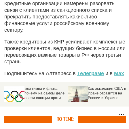
Кредитные организации намерены разорвать
связи с клиентами из санкционного списка и
прекратить предоставлять какие-либо
финансовые услуги российскому военному
сектору.
Также кредиторы из КНР усиливают комплексные
проверки клиентов, ведущих бизнес в России или
перевозящих важные товары в РФ через третьи
страны.
Подпишитесь на Алтапресс в
Телеграме
и в
Max
Без гимна и флага:
Как эскалация США в
а
почему на самом деле
Иране отразится на
ввели санкции против
России и Украине.
российского спорта
Прогноз
ПО ТЕМЕ: