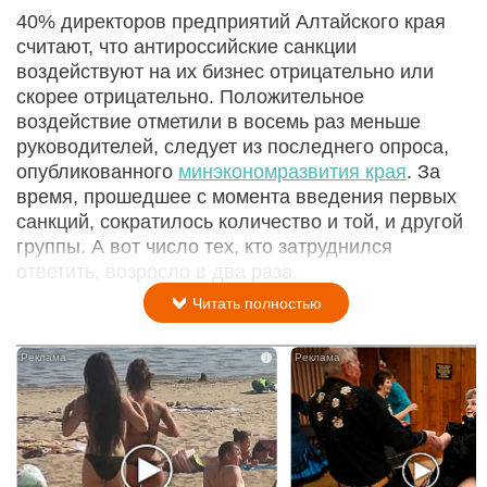
40% директоров предприятий Алтайского края
считают, что антироссийские санкции
воздействуют на их бизнес отрицательно или
скорее отрицательно. Положительное
воздействие отметили в восемь раз меньше
руководителей, следует из последнего опроса,
опубликованного
минэкономразвития края
. За
время, прошедшее с момента введения первых
санкций, сократилось количество и той, и другой
группы. А вот число тех, кто затруднился
ответить, возросло в два раза.
Читать полностью
i