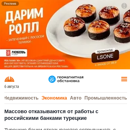
Реклама
To
F7
6 августа
а
Недвижимость
Экономика
Авто
Промышленность
Массово отказываются от работы с
российскими банками турецкие
Турецкие банки отказываются сотрудничать с