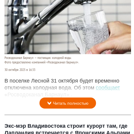
Росводоканал Барнаул — поставщик холодной воды.
Фото предоставлено компанией «Росводоканал Барнаул».
30 октября 2025 в 16:33
В поселке Лесной 31 октября будет временно
отключена холодная вода. Об этом
сообщает
«Росводоканал Барнаул» .
Читать полностью
Экс-мэр Владивостока строит курорт там, где
Лапландия встречается с Японскими Альпами