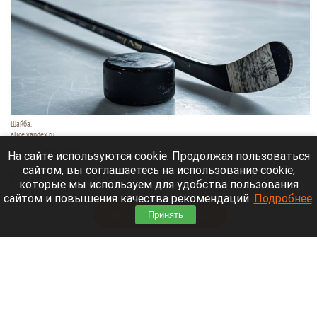
Шайба.
alice.yandex.ru
9 августа 2026 в 11:35
На сайте используются cookie. Продолжая пользоваться
сайтом, вы соглашаетесь на использование cookie,
Евгений Кузнецов официально стал игроком
которые мы используем для удобства пользования
новосибирской «Сибири».
сайтом и повышения качества рекомендаций.
Подробнее
.
Читать полностью
Принять
«Веселый молочник» купил билет до
Стамбула