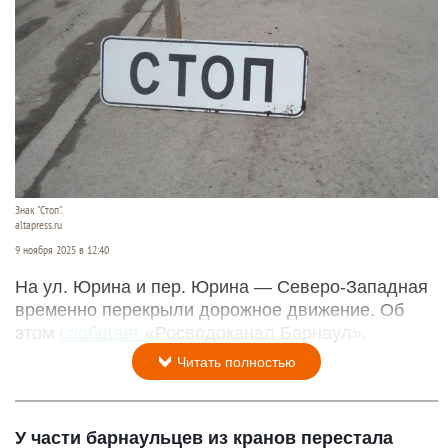
Знак "Стоп".
altapress.ru
9 ноября 2025 в 12:40
На ул. Юрина и пер. Юрина — Северо-Западная
временно перекрыли дорожное движение. Об
этом
сообщает
«Росводоканал Барнаул».
Читать полностью
У части барнаульцев из кранов перестала