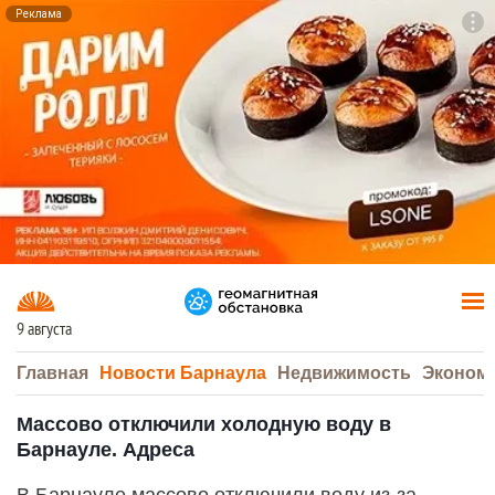
Реклама
To
F7
9 августа
Главная
Новости Барнаула
Недвижимость
Эконом
Массово отключили холодную воду в
Барнауле. Адреса
В Барнауле массово отключили воду из-за