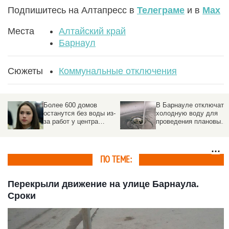
Подпишитесь на Алтапресс в
Телеграме
и в
Max
Места
Алтайский край
Барнаул
Сюжеты
Коммунальные отключения
Более 600 домов
В Барнауле отключат
останутся без воды из-
холодную воду для
за работ у центра
проведения плановых
известной российской
работ. Адреса
фигуристки
ПО ТЕМЕ:
Перекрыли движение на улице Барнаула.
Сроки