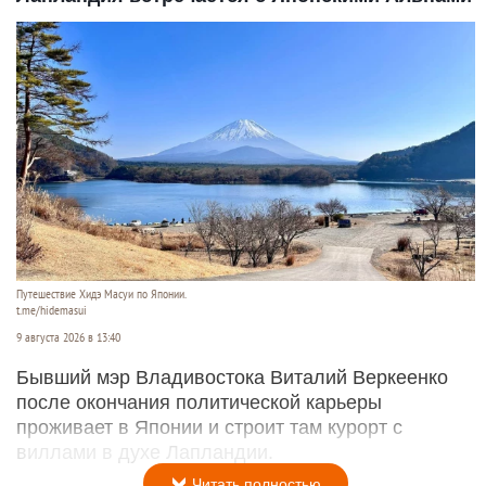
Путешествие Хидэ Масуи по Японии.
t.me/hidemasui
9 августа 2026 в 13:40
Бывший мэр Владивостока Виталий Веркеенко
после окончания политической карьеры
проживает в Японии и строит там курорт с
виллами в духе Лапландии.
Читать полностью