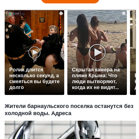
i
i
Ролик длится
Скрытая камера на
несколько секунд, а
пляже Крыма: Что
Р
смеяться вы будете
люди вытворяют,
б
долго
когда их не видят...
д
Жители барнаульского поселка останутся без
холодной воды. Адреса