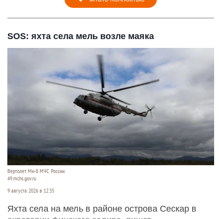
SOS: яхта села мель возле маяка
Вертолет Ми-8 МЧС России.
49.mchs.gov.ru
9 августа 2026 в 12:35
Яхта села на мель в районе острова Сескар в