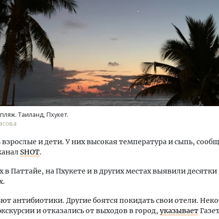
Архитектурный код начинается с
Ищем новые
земли. Мощение крупноформатными
«Жилищной
плитами становится новым
Гатилов — 
нка
стандартом благоустройства
оставаться
пляж. Таиланд, Пхукет.
штормит
асова
СТРОИТЕЛЬСТВО
СТРОИТЕЛ
 взрослые и дети. У них высокая температура и сыпь, сооб
канал
SHOT
.
х в Паттайе, на Пхукете и в других местах выявили десятки
х.
ют антибиотики. Другие боятся покидать свои отели. Нек
кскурсии и отказались от выходов в город,
указывает
Газет