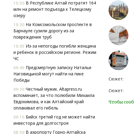
В Республике Алтай потратят 164
10:50
млн на ремонт подъезда к Телецкому
озеру
На Комсомольском проспекте в
10:30
Барнауле сузили дорогу из-за
повреждения труб
Из-за непогоды погибли женщина
10:05
и ребенок в российском регионе. Режим
ЧС
Предсмертную записку Натальи
09:45
Наговицыной могут найти на пике
Сюжет:
Победы
Честный мужик. Altapress.ru
09:30
Сюжет:
вспоминает, за что полюбили Михаила
Евдокимова, и как Алтайский край
Чтобы сооб
оплакивал его гибель
Бийск третий год не может найти
09:10
инвестора для долгостроя
В аэропорту Горно-Алтайска
08:50