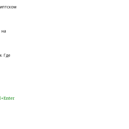
гиптском
 на
. Где
l+Enter