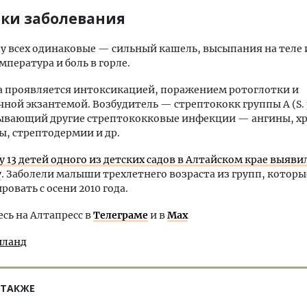
ки заболевания
 всех одинаковые — сильный кашель, высыпания на теле 
мпература и боль в горле.
а проявляется интоксикацией, поражением ротоглотки и
ной экзантемой. Возбудитель — стрептококк группы A (S. 
ывающий другие стрептококковые инфекции — ангины, х
, стрептодермии и др.
у 13 детей одного из детских садов в Алтайском крае выяви
у
. Заболели малыши трехлетнего возраста из групп, которы
овать с осени 2010 года.
ь на Алтапресс в
Телеграме
и в
Max
иланд
 ТАКЖЕ