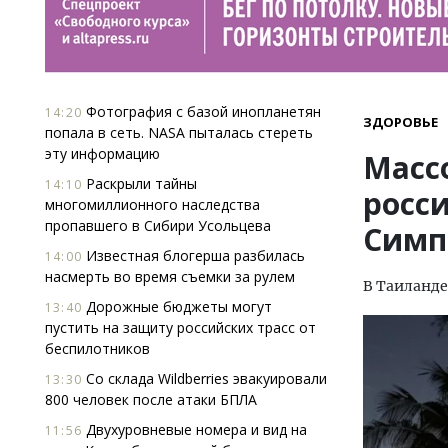
Фотография с базой инопланетян
14:20
ЗДОРОВЬЕ
попала в сеть. NASA пыталась стереть
эту информацию
Масс
Раскрыли тайны
14:10
росс
многомиллионного наследства
пропавшего в Сибири Усольцева
Симп
Известная блогерша разбилась
14:00
насмерть во время съемки за рулем
В Таиланде
Дорожные бюджеты могут
13:40
пустить на защиту российских трасс от
беспилотников
Со склада Wildberries эвакуировали
13:30
800 человек после атаки БПЛА
Двухуровневые номера и вид на
11:56