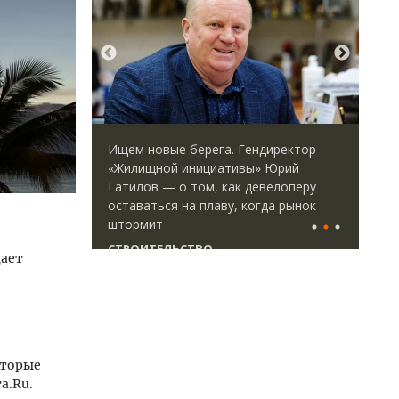
 берега. Гендиректор
Смелость архитектурных идей.
 инициативы» Юрий
Генеральный директор компани
о том, как девелоперу
ЗИАС — об эстетике городов,
 на плаву, когда рынок
трендах в фасадах и развитии р
СТРОИТЕЛЬСТВО
ЬСТВО
щает
оторые
а.Ru.