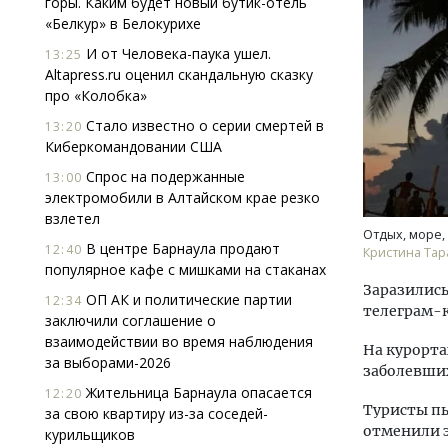
горы. Каким будет новый бутик-отель
«Белкур» в Белокурихе
И от Человека-паука ушел.
13:25
Altapress.ru оценил скандальную сказку
про «Колобка»
Стало известно о серии смертей в
13:20
Киберкомандовании США
Смелость архитектурных идей.
Спрос на подержанные
13:00
Генеральный директор компании
электромобили в Алтайском крае резко
ЗИАС — об эстетике городов,
взлетел
трендах в фасадах и развитии ры
Отдых, море, 
В центре Барнаула продают
12:40
Кристина Тар
СТРОИТЕЛЬСТВО
популярное кафе с мишками на стаканах
Заразились
ОП АК и политические партии
12:34
телеграм-
заключили соглашение о
взаимодействии во время наблюдения
На курорта
за выборами-2026
заболевши
Жительница Барнаула опасается
12:20
Туристы пь
за свою квартиру из-за соседей-
отменили э
курильщиков