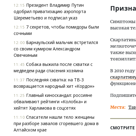
Президент Владимир Путин
12:15
Призна
одобрил приватизацию аэропорта
Шереметьево и подписал указ
Симптомы у
7 секретов, чтобы помидоры были
12:15
высокая те
сочными
Скарлатин
Барнаульский мальчик встретился
12:00
мелкоточеч
со своим кумиром Александром
также выз
Овечкиным
тонзиллиты
Собака выжила после схватки с
11:45
медведем ради спасения хозяина
В 2010 году
скарлатин
Последняя схватка: на ТВ-3
11:37
функционир
возвращается народный хит «Кордон»
Главный киноскандал: россияне
Подпишитес
11:25
обваливают рейтинги «Колобка» и
Места
Та
хейтят Харламова в соцсетях
Спасатели нашли тело женщины
11:10
при разборе завалов сгоревшего дома в
СМОТРИТЕ
Алтайском крае