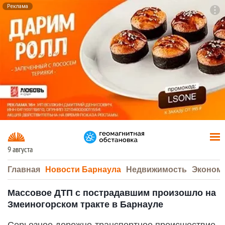
Реклама
To
F7
9 августа
Главная
Новости Барнаула
Недвижимость
Эконом
Массовое ДТП с пострадавшим произошло на
Змеиногорском тракте в Барнауле
Серьезное дорожно-транспортное происшествие