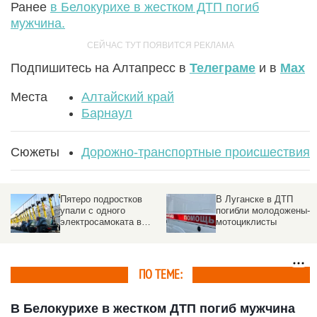
Ранее
в Белокурихе в жестком ДТП погиб
мужчина.
Подпишитесь на Алтапресс в
Телеграме
и в
Max
Места
Алтайский край
Барнаул
Сюжеты
Дорожно-транспортные происшествия
Пятеро подростков
В Луганске в ДТП
упали с одного
погибли молодожены-
электросамоката в
мотоциклисты
Новосибирске. Видео
ПО ТЕМЕ:
В Белокурихе в жестком ДТП погиб мужчина