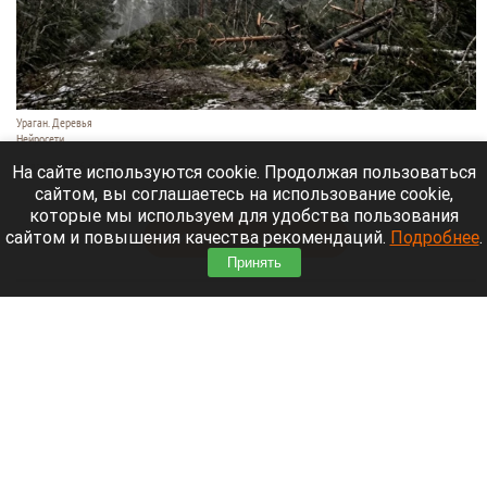
Ураган. Деревья
Нейросети
9 августа 2026 в 18:35
На сайте используются cookie. Продолжая пользоваться
сайтом, вы соглашаетесь на использование cookie,
Мощный ураган бушует в Самарской области.
которые мы используем для удобства пользования
сайтом и повышения качества рекомендаций.
Подробнее
.
Читать полностью
Принять
Москвичей призвали оставаться дома