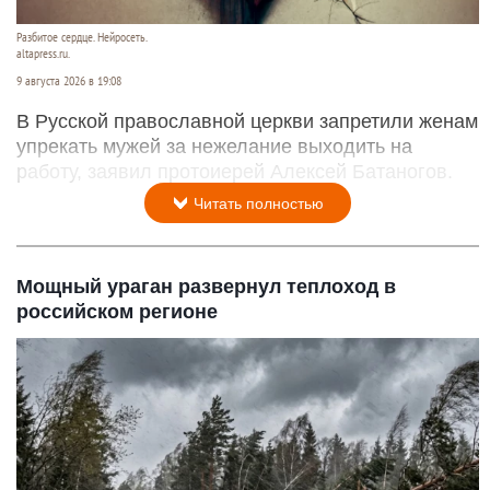
Разбитое сердце. Нейросеть.
altapress.ru.
9 августа 2026 в 19:08
В Русской православной церкви запретили женам
упрекать мужей за нежелание выходить на
работу, заявил протоиерей Алексей Батаногов.
Читать полностью
Мощный ураган развернул теплоход в
российском регионе