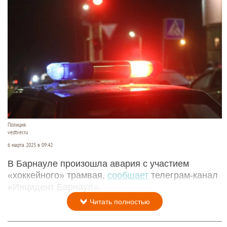
Полиция.
vedtver.ru
6 марта 2025 в 09:42
В Барнауле произошла авария с участием
«хоккейного» трамвая,
сообщает
телеграм-канал
«Инцидент Барнаул».
Читать полностью