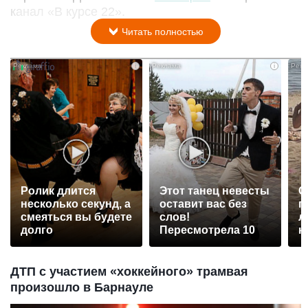
канал «В курсе 22».
Читать полностью
i
i
Ролик длится
Этот танец невесты
С
несколько секунд, а
оставит вас без
п
смеяться вы будете
слов!
л
долго
Пересмотрела 10
к
раз
ДТП с участием «хоккейного» трамвая
произошло в Барнауле