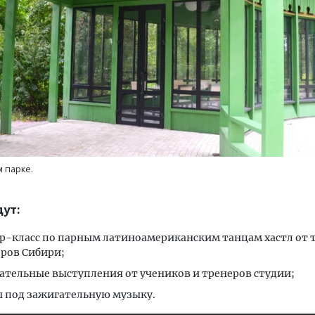
м новые берега. Гендиректор
Архитектурный код начин
лищной инициативы» Юрий
земли. Мощение крупно
лов — о том, как девелоперу
плитами становится нов
ваться на плаву, когда рынок
стандартом благоустрой
 парке.
рмит
СТРОИТЕЛЬСТВО
ОИТЕЛЬСТВО
ут:
р-класс по парным латиноамериканским танцам хастл от 
ров Сибири;
ательные выступления от учеников и тренеров студии;
 под зажигательную музыку.