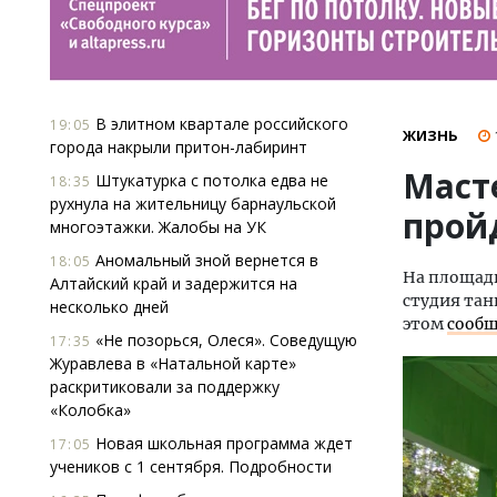
В элитном квартале российского
19:05
ЖИЗНЬ
города накрыли притон-лабиринт
Маст
Штукатурка с потолка едва не
18:35
рухнула на жительницу барнаульской
прой
многоэтажки. Жалобы на УК
Аномальный зной вернется в
18:05
На площадк
Алтайский край и задержится на
студия тан
несколько дней
этом
сооб
«Не позорься, Олеся». Соведущую
17:35
Журавлева в «Натальной карте»
раскритиковали за поддержку
«Колобка»
Новая школьная программа ждет
17:05
учеников с 1 сентября. Подробности