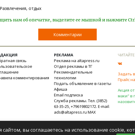
Развлечения, отдых
щить нам об опечатке, выделите ее мышкой и нажмите Ctr
Комментарии
ЕДАКЦИЯ
РЕКЛАМА
ЧИТАЙТЕ
ратная связь
Реклама на altapress.ru
ользовательское
Отдел рекламы в ТГ
оглашение
Рекомендательные
Задать 
равила комментирования
технологии
Прайс на
Подать объявление в газеты
Афиша
Акция от
Email подписка
маки" в 
Служба рекламы. Тел. (3852)
назовит
63-35-25, +79619802172. E-mail:
ads@altapress.ru
MAX
я сайтом, вы соглашаетесь на использование cookie, к