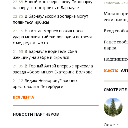
Новый мост через реку Пивоварку
22:55
Телеграм-кан
планируют построить в Барнауле
Можно прих
В барнаульском зоопарке могут
22:35
если никог
появиться ирбисы
На Алтае морпех выжил после
Вход свобо
22:15
удара молнии, гибели лошади и встречи
Ранее сооб
с медведем. Фото
парка.
В Барнауле водитель сбил
21:55
женщину на зебре и скрылся
Подпишитес
В Горный Алтай впервые приехала
21:35
Места
Ал
звезда «Ворониных» Екатерина Волкова
Лидию Невзорову* заочно
21:12
арестовали в Петербурге
СМОТРИТЕ
ВСЯ ЛЕНТА
НОВОСТИ ПАРТНЕРОВ
Сюжет: