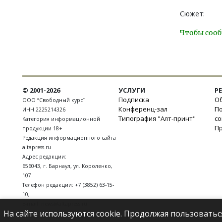
Сюжет:
Чтобы сооб
© 2001-2026
УСЛУГИ
Р
Подписка
Об
ООО “Свободный курс”
Конференц-зал
П
ИНН 2225214326
Типография "Алт-принт"
с
Категория информационной
П
продукции 18+
Редакция информационного сайта
altapress.ru
Адрес редакции:
656043
,
г. Барнаул
,
ул. Короленко,
107
Телефон редакции:
+7 (3852) 63-15-
10
,
E-mail:
news@altapress.ru
На сайте используются cookie. Продолжая пользоватьс