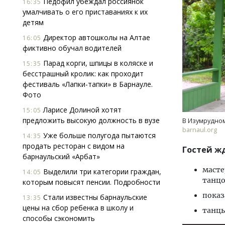
Педофил убеждал россиянок
16:35
умалчивать о его приставаниях к их
детям
Директор автошколы на Алтае
16:05
фиктивно обучал водителей
Парад корги, шпицы в коляске и
15:35
бесстрашный кролик: как проходит
фестиваль «Лапки-тапки» в Барнауле.
Смелость архитектурных идей.
Ище
Фото
Генеральный директор компании
«Жи
ЗИАС — об эстетике городов,
Гати
Ларисе Долиной хотят
15:05
трендах в фасадах и развитии рынка
оста
предложить высокую должность в вузе
В Изумрудном
што
barnaul.org
СТРОИТЕЛЬСТВО
Уже больше полугода пытаются
14:35
СТР
продать ресторан с видом на
Гостей жд
барнаульский «Арбат»
масте
Выделили три категории граждан,
14:05
танцо
которым повысят пенсии. Подробности
показ
Стали известны барнаульские
13:35
цены на сбор ребенка в школу и
танцы
способы сэкономить