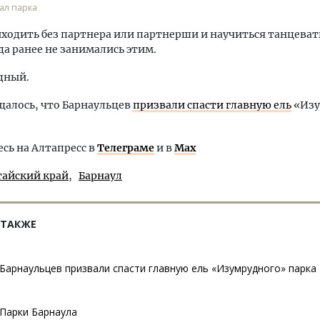
ал парка
одить без партнера или партнерши и научиться танцеват
да ранее не занимались этим.
дный.
щалось, что Барнаульцев
призвали спасти главную ель
«Изу
ь на Алтапресс в
Телеграме
и в
Max
тайский край
Барнаул
 ТАКЖЕ
Барнаульцев призвали спасти главную ель «Изумрудного» парка
Парки Барнаула