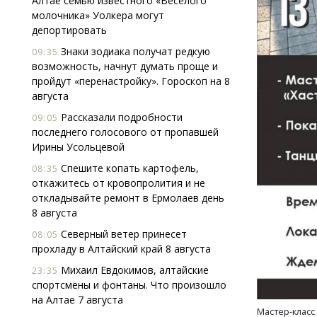
Алтае семью известного «Веселого
молочника» Уолкера могут
депортировать
Знаки зодиака получат редкую
09:35
возможность, начнут думать проще и
пройдут «перенастройку». Гороскоп на 8
августа
Рассказали подробности
09:05
последнего голосового от пропавшей
Ирины Усольцевой
Спешите копать картофель,
08:35
откажитесь от кровопролития и не
откладывайте ремонт в Ермолаев день
8 августа
Северный ветер принесет
08:05
прохладу в Алтайский край 8 августа
Михаил Евдокимов, алтайские
23:35
спортсмены и фонтаны. Что произошло
на Алтае 7 августа
Мастер-класс