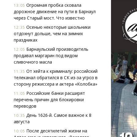
Огромная пробка сковала
13:05
дорожное движение на пути в Барнаул
через Старый мост. Что известно
Осенью некоторые школьники
12:35
отдохнут дольше, чем на зимних
праздниках
Барнаульский производитель
12:05
продавал маргарин под видом
сливочного масла
От хейта к криминалу: российский
11:35
телеканал обратился в СК из-за угроз в
сторону режиссера и актера «Колобка»
Российские банки расширят
11:05
перечень причин для блокировки
переводов
День 1626-й. Самое важное к 8
10:35
августа
После десятилетий жизни на
10:05