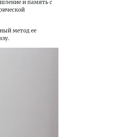
ышление и память с
рической
ный метод ее
азу.