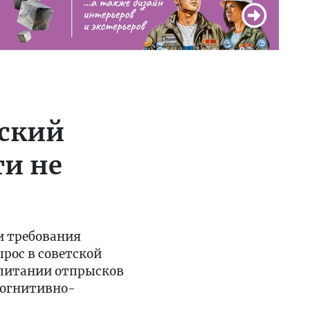
ьский
ти не
и требования
ырос в советской
спитании отпрысков
 когнитивно-