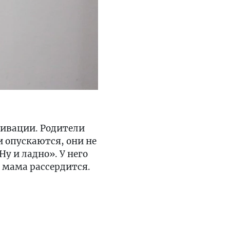
тивации. Родители
и опускаются, они не
Ну и ладно». У него
о мама рассердится.