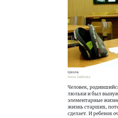
Школа.
Анна Зайкова
Человек, родившийся
люльки и был вынуж
элементарные жизне
жизнь старших, потом
сделает. И ребенок 