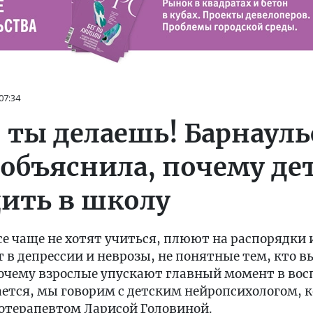
07:34
о ты делаешь! Барнаул
 объяснила, почему де
дить в школу
е чаще не хотят учиться, плюют на распорядки 
 в депрессии и неврозы, не понятные тем, кто в
 почему взрослые упускают главный момент в во
чается, мы говорим с детским нейропсихологом,
отерапевтом Ларисой Головиной.