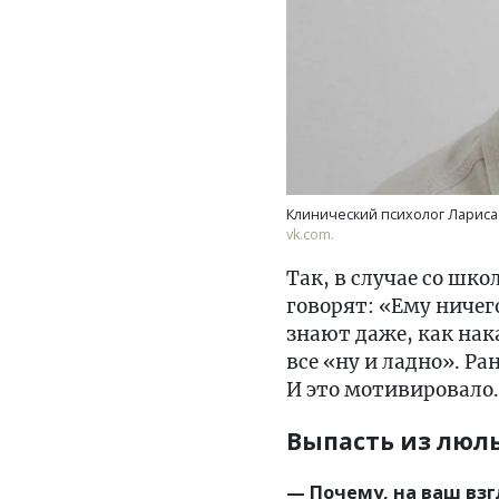
Клинический психолог Лариса
vk.com.
Так, в случае со шк
говорят: «Ему ничего
знают даже, как нака
все «ну и ладно». Р
И это мотивировало.
Выпасть из люл
— Почему, на ваш взг