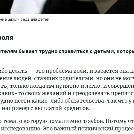
ие школ - беда для детей.
воля
елям бывает трудно справиться с детьми, которые
о делать — это проблема воли, и касается она н
ение людей, ставших родителями, но они не мог
ть, только когда им приятно и легко, и соверше
каких-то своих желаний и преодолевать препятс
дно нести какие-либо обязательства, так что у 
, например с выплатой кредитов.
 тема, о которую ломали много зубов. Потому чт
исследованию. Это важный психический процесс