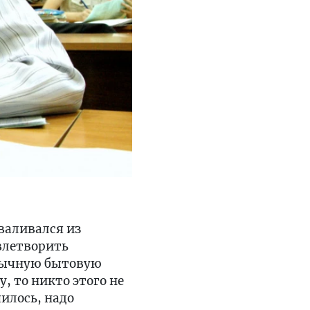
валивался из
влетворить
обычную бытовую
, то никто этого не
чилось, надо