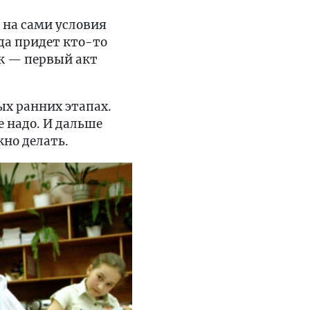
 на сами условия
гда придет кто-то
ик — первый акт
х ранних этапах.
е надо. И дальше
жно делать.