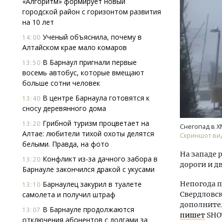
«Алгоритм» формирует новый
городской район с горизонтом развития
на 10 лет
Ученый объяснила, почему в
14:00
Алтайском крае мало комаров
В Барнаул пригнали первые
13:50
восемь автобус, которые вмещают
больше сотни человек
Двух
Каки
В центре Барнаула готовятся к
13:40
«Бел
сносу деревянного дома
Грибной туризм процветает на
13:20
Снегопад в Х
ДОМ
Алтае: любители тихой охоты делятся
Скриншот ви
белыми. Правда, на фото
На западе 
Конфликт из-за дачного забора в
13:20
дороги и д
Барнауле закончился дракой с укусами
Барнаулец закурил в туалете
Непогода п
13:10
самолета и получил штраф
Свердловск
дополнител
В Барнауле продолжаются
13:07
пишет
SHO
отключения абонентов с долгами за