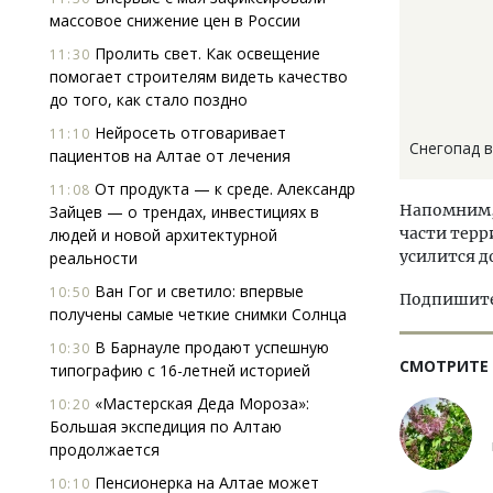
массовое снижение цен в России
Пролить свет. Как освещение
11:30
помогает строи­телям видеть качество
до того, как стало поздно
Нейросеть отговаривает
11:10
Снегопад 
пациентов на Алтае от лечения
От продукта — к среде. Александр
11:08
Напомним,
Зайцев — о трендах, инвестициях в
части терр
людей и новой архитектурной
усилится до
реальности
Ван Гог и светило: впервые
10:50
Подпишитес
получены самые четкие снимки Солнца
В Барнауле продают успешную
10:30
СМОТРИТЕ
типографию с 16-летней историей
«Мастерская Деда Мороза»:
10:20
Большая экспедиция по Алтаю
продолжается
Пенсионерка на Алтае может
10:10