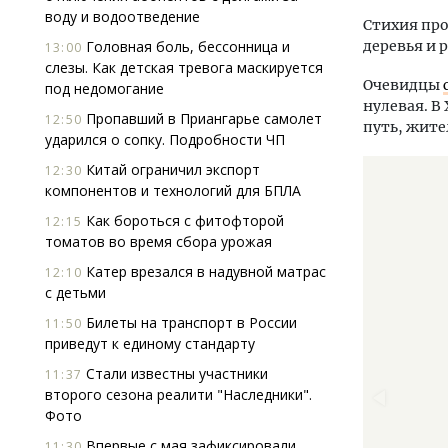
воду и водоотведение
Стихия про
Головная боль, бессонница и
деревья и
13:00
слезы. Как детская тревога маскируется
Очевидцы
под недомогание
нулевая. В
Пропавший в Приангарье самолет
12:50
путь, жите
ударился о сопку. Подробности ЧП
Китай ограничил экспорт
12:30
компонентов и технологий для БПЛА
Как бороться с фитофторой
12:15
томатов во время сбора урожая
Катер врезался в надувной матрас
12:10
с детьми
Билеты на транспорт в России
11:50
приведут к единому стандарту
Стали известны участники
11:37
второго сезона реалити "Наследники".
Фото
Впервые с мая зафиксировали
11:30