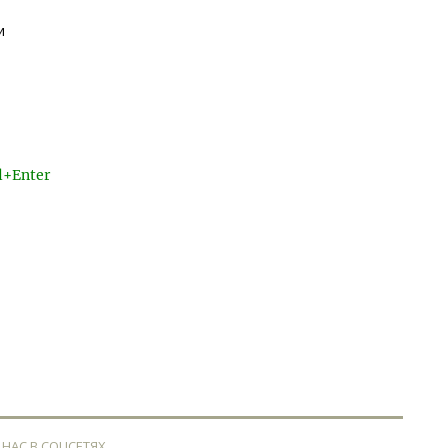
и
l+Enter
 НАС В СОЦСЕТЯХ