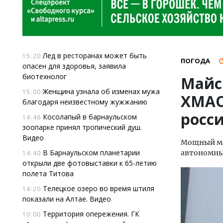
Лед в ресторанах может быть
15:20
ПОГОДА
опасен для здоровья, заявила
биотехнолог
Майс
Женщина узнала об изменах мужа
15:00
ХМАО
благодаря неизвестному жужжанию
росси
Косолапый в барнаульском
14:46
зоопарке принял тропический душ.
Видео
Мощный ма
В Барнаульском планетарии
автономный
14:40
открыли две фотовыставки к 65-летию
полета Титова
Телецкое озеро во время штиля
14:20
показали на Алтае. Видео
Территория опережения. ГК
10:00