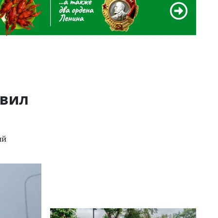
авил
ий