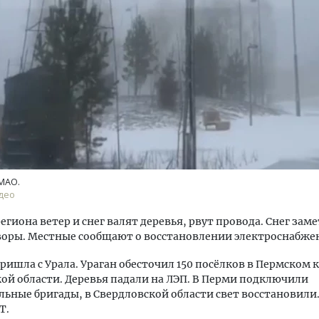
уровневые номера и вид на горы.
Смелость архитектурных 
м будет новый апарт-отель
Генеральный директор к
кур» в Белокурихе
ЗИАС — об эстетике горо
трендах в фасадах и разв
МАО.
А И КВАРТИРЫ
СТРОИТЕЛЬСТВО
део
региона ветер и снег валят деревья, рвут провода. Снег зам
воры. Местные сообщают о восстановлении электроснабже
ришла с Урала. Ураган обесточил 150 посёлков в Пермском кр
ой области. Деревья падали на ЛЭП. В Перми подключили
ьные бригады, в Свердловской области свет восстановили.
T.