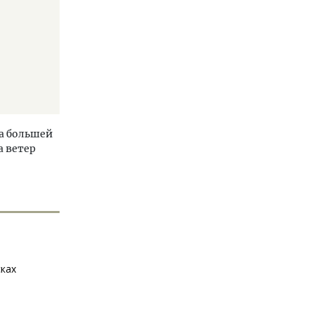
на большей
а ветер
сках