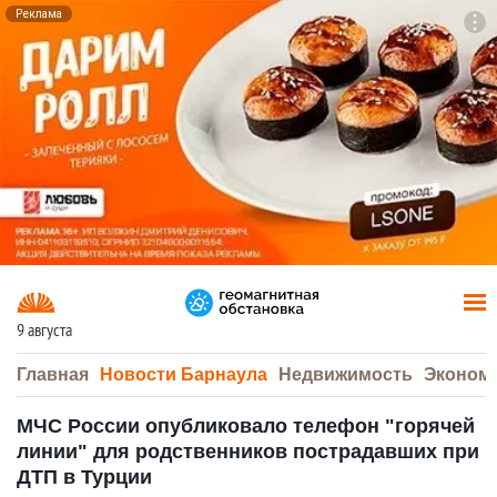
Реклама
To
F7
9 августа
Главная
Новости Барнаула
Недвижимость
Эконом
МЧС России опубликовало телефон "горячей
линии" для родственников пострадавших при
ДТП в Турции