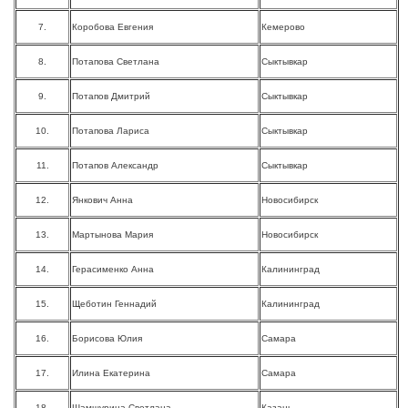
7.
Коробова Евгения
Кемерово
8.
Потапова Светлана
Сыктывкар
9.
Потапов Дмитрий
Сыктывкар
10.
Потапова Лариса
Сыктывкар
11.
Потапов Александр
Сыктывкар
12.
Янкович Анна
Новосибирск
13.
Мартынова Мария
Новосибирск
14.
Герасименко Анна
Калининград
15.
Щеботин Геннадий
Калининград
16.
Борисова Юлия
Самара
17.
Илина Екатерина
Самара
18.
Шамшурина Светлана
Казань