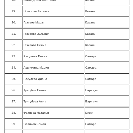
19.
Новикова Татьяна
Казань
20.
Газизов Марат
Казань
21.
Газизова Зульфия
Казань
22.
Газизова Нелия
Казань
23.
Расулева Елена
Самара
24.
Ашихмина Мария
Самара
25.
Расулева Диана
Самара
26.
Тригубов Семен
Барнаул
27.
Тригубова Анна
Барнаул
28.
Фатнева Наталья
Курск
29.
Салихов Роман
Самара