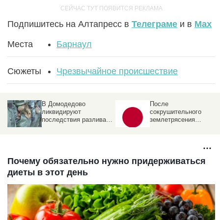
Подпишитесь на Алтапресс в
Телеграме
и в
Max
Места
Барнаул
Сюжеты
Чрезвычайное происшествие
В Домодедово
После
ликвидируют
сокрушительного
последствия разлива
землетрясения
химикатов после атаки
произошел взрыв в
БПЛА . Что известно
японском торговом
центре
Почему обязательно нужно придерживаться
диеты в этот день