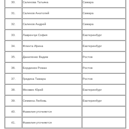
30.
Салихова Татьяна
Самара
31.
Салихов Анатолий
Самара
32.
Салихов Андрей
Самара
33.
Лавренчук София
Екатеринбург
34.
Флинта Ирина
Екатеринбург
35.
Даниленко Вадим
Ростов
36.
Бординюк Роман
Ростов
37.
Гридина Тамара
Ростов
38.
Москвин Юрий
Екатеринбург
39.
Семкина Любовь
Екатеринбург
40.
Фамилия уточняется
41.
Фамилия уточняется