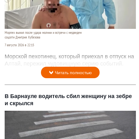
Морпех выжил после удара молнии и встречи с медведем
соцсети Дмитрия Хубезова
7 августа 2026 в 22:15
Морской пехотинец, который приехал в отпуск на
Алтай, пережил чудовищную серию событий.
Читать полностью
В Барнауле водитель сбил женщину на зебре
и скрылся