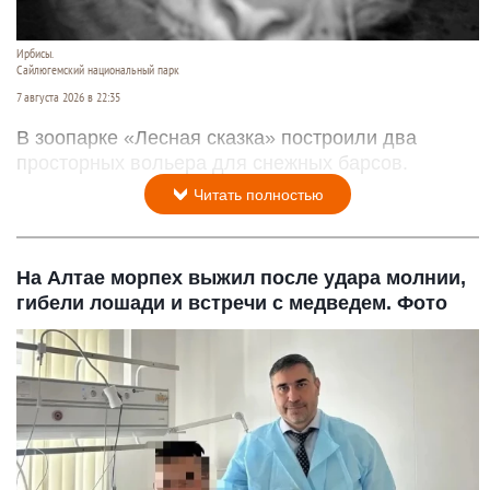
Ирбисы.
Сайлюгемский национальный парк
7 августа 2026 в 22:35
В зоопарке «Лесная сказка» построили два
просторных вольера для снежных барсов.
Читать полностью
На Алтае морпех выжил после удара молнии,
гибели лошади и встречи с медведем. Фото