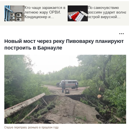
Кто чаще заражается в
По самочувствию
летнюю жару ОРВИ.
россиян ударит волна
Кондиционер и
острой вирусной
факторы риска
инфекции и ОРВИ
Новый мост через реку Пивоварку планируют
построить в Барнауле
Старую переправу размыло в прошлом году