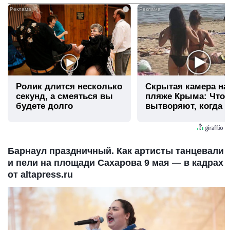
i
Ролик длится несколько
Скрытая камера на
секунд, а смеяться вы
пляже Крыма: Что
будете долго
вытворяют, когда и
видят...
Барнаул праздничный. Как артисты танцевали
и пели на площади Сахарова 9 мая — в кадрах
от altapress.ru