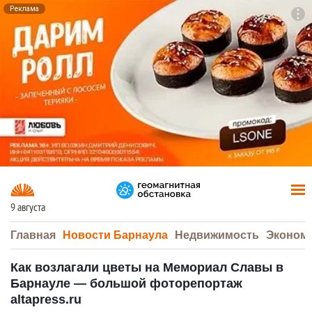
Реклама
To
F7
9 августа
Главная
Новости Барнаула
Недвижимость
Эконом
Как возлагали цветы на Мемориал Славы в
Барнауле — большой фоторепортаж
altapress.ru