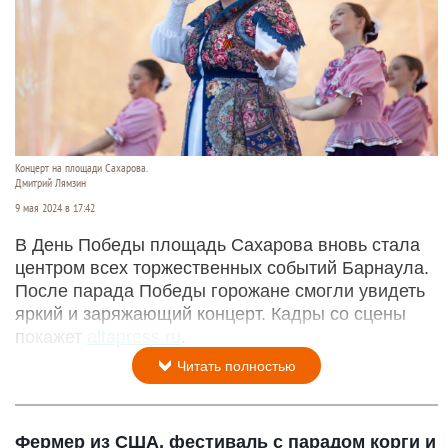
Концерт на площади Сахарова.
Дмитрий Лямзин
9 мая 2024 в 17:42
В День Победы площадь Сахарова вновь стала
центром всех торжественных событий Барнаула.
После парада Победы горожане смогли увидеть
яркий и заряжающий концерт. Кадры со сцены
покажет
altapress.ru
.
Читать полностью
Фермер из США, фестиваль с парадом корги и