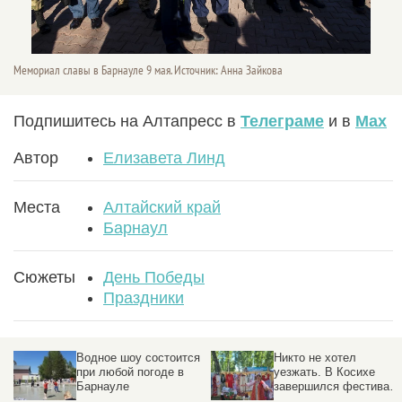
Мемориал славы в Барнауле 9 мая. Источник: Анна Зайкова
Подпишитесь на Алтапресс в
Телеграме
и в
Max
Автор
Елизавета Линд
Места
Алтайский край
Барнаул
Сюжеты
День Победы
Праздники
Водное шоу состоится
Никто не хотел
при любой погоде в
уезжать. В Косихе
Барнауле
завершился фестивал
Роберта