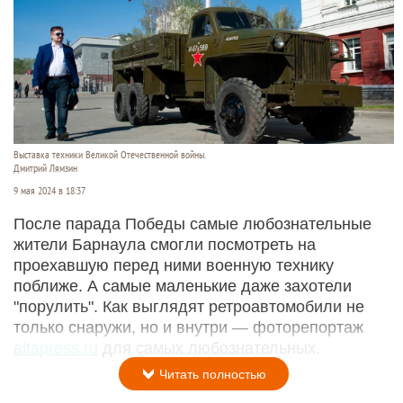
Выставка техники Великой Отечественной войны.
Дмитрий Лямзин
9 мая 2024 в 18:37
После парада Победы самые любознательные
жители Барнаула смогли посмотреть на
проехавшую перед ними военную технику
поближе. А самые маленькие даже захотели
"порулить". Как выглядят ретроавтомобили не
только снаружи, но и внутри — фоторепортаж
altapress.ru
для самых любознательных.
Читать полностью