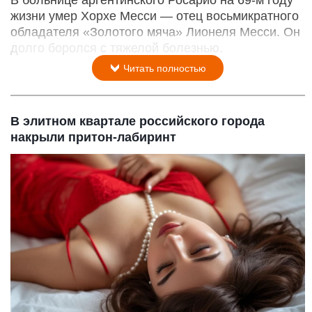
В больнице аргентинского Росарио на 69-м году
жизни умер Хорхе Месси — отец восьмикратного
обладателя «Золотого мяча» Лионеля Месси. Он
долго боролся с тяжелой болезнью.
Читать полностью
В элитном квартале российского города
накрыли притон-лабиринт