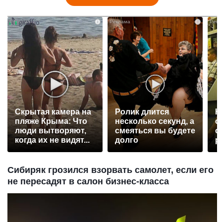
i
i
Скрытая камера на
Ролик длится
К
пляже Крыма: Что
несколько секунд, а
о
люди вытворяют,
смеяться вы будете
о
когда их не видят...
долго
р
Сибиряк грозился взорвать самолет, если его
не пересадят в салон бизнес-класса