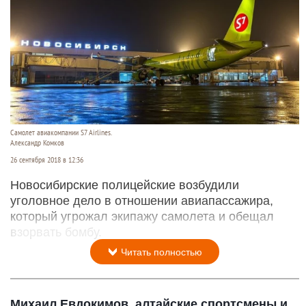
Самолет авиакомпании S7 Airlines.
Александр Комков
26 сентября 2018 в 12:36
Новосибирские полицейские возбудили
уголовное дело в отношении авиапассажира,
который угрожал экипажу самолета и обещал
взорвать бомбу.
Читать полностью
Михаил Евдокимов, алтайские спортсмены и