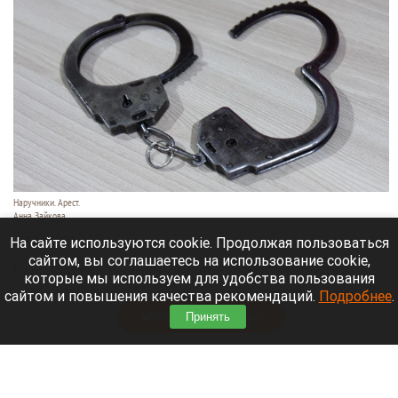
Наручники. Арест.
Анна Зайкова
7 августа 2026 в 21:12
На сайте используются cookie. Продолжая пользоваться
сайтом, вы соглашаетесь на использование cookie,
Приморский районный суд Санкт-Петербурга
которые мы используем для удобства пользования
заочно заключил Лидию Невзорову* под стражу.
сайтом и повышения качества рекомендаций.
Подробнее
.
Читать полностью
Принять
Программу партнерских хабов для хранения