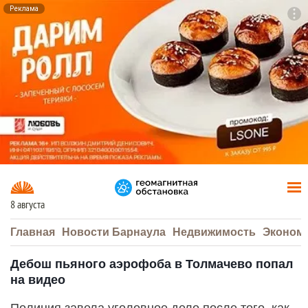
Реклама
To
F7
8 августа
Главная
Новости Барнаула
Недвижимость
Эконом
Дебош пьяного аэрофоба в Толмачево попал
на видео
Полиция завела уголовное дело после того, как