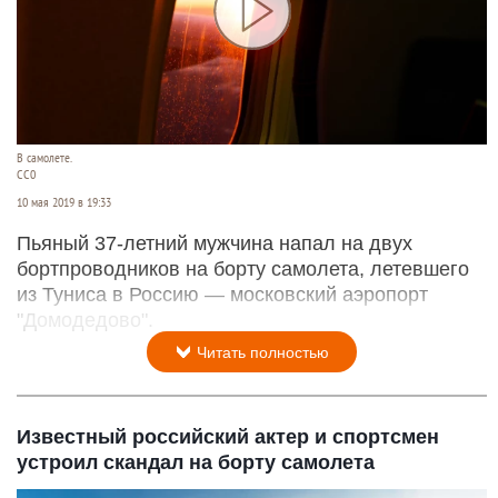
В самолете.
СС0
10 мая 2019 в 19:33
Пьяный 37-летний мужчина напал на двух
бортпроводников на борту самолета, летевшего
из Туниса в Россию — московский аэропорт
"Домодедово".
Читать полностью
Известный российский актер и спортсмен
устроил скандал на борту самолета