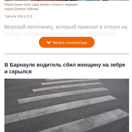
Морпех выжил после удара молнии и встречи с медведем
соцсети Дмитрия Хубезова
7 августа 2026 в 22:15
Морской пехотинец, который приехал в отпуск на
Алтай, пережил чудовищную серию событий.
Читать полностью
В Барнауле водитель сбил женщину на зебре
и скрылся