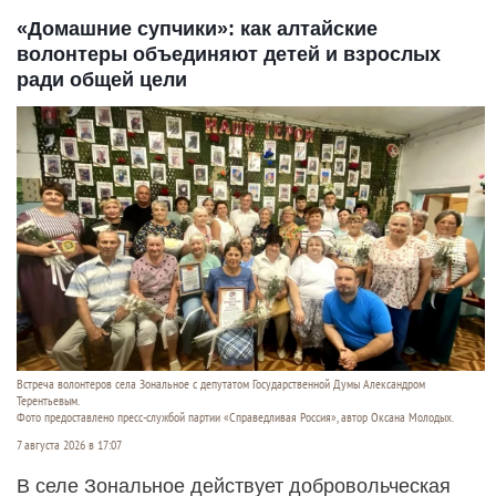
«Домашние супчики»: как алтайские
волонтеры объединяют детей и взрослых
ради общей цели
Встреча волонтеров села Зональное с депутатом Государственной Думы Александром
Терентьевым.
Фото предоставлено пресс-службой партии «Справедливая Россия», автор Оксана Молодых.
7 августа 2026 в 17:07
В селе Зональное действует добровольческая