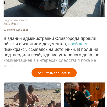
Следственный комитет.
Анна Зайкова
10 октября 2019 в 15:15
В здании администрации Славгорода прошли
обыски с изъятием документов,
сообщает
"Банкфакс", ссылаясь на источники. В полиции
подтвердили возбуждение уголовного дела, но
комментариев в интересах следствия пока не
дают.
Читать полностью
i