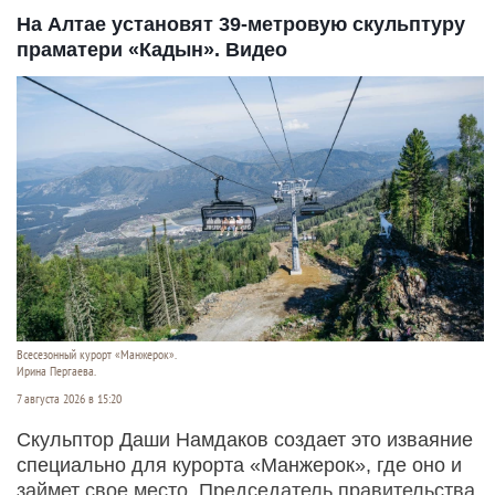
На Алтае установят 39-метровую скульптуру
праматери «Кадын». Видео
Всесезонный курорт «Манжерок».
Ирина Пергаева.
7 августа 2026 в 15:20
Скульптор Даши Намдаков создает это изваяние
специально для курорта «Манжерок», где оно и
займет свое место. Председатель правительства