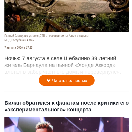
Пьяный барнаулец устроил ДТП с переворотом на Алтае и скрылся
МВД Республики Алтай
7 августа 2026 в 17:25
Ночью 7 августа в селе Шебалино 39-летний
житель Барнаула на пьяной «Хонде Аккорд»
влетел в забор частного дома и перевернулся.
Читать полностью
Билан обратился к фанатам после критики его
«экспериментального» концерта