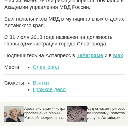
России, имеет квалификацию юриста, обучался в
Академии управления МВД России.
Был начальником МВД в муниципальных отделах
Алтайского края.
С 31 июля 2018 года назначен на должность
главы администрации города Славгорода.
Подпишитесь на Алтапресс в
Телеграме
и в
Max
Места
Славгород
Сюжеты
Взятки
Громкое дело
Арест экс-замминистра
Суд огласил приговор
просвещения Марины
по громкому "золотому
Раковой продлили на
делу" в Алтайском
два месяца
крае