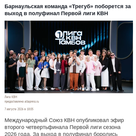
Барнаульская команда «Трегуб» поборется за
выход в полуфинал Первой лиги КВН
Лига КВН
предоставлено altapress.ru
7 августа 2026 в 18:05
Международный Союз КВН опубликовал эфир
второго четвертьфинала Первой лиги сезона
2026 года. За выход в полуфинал боролись