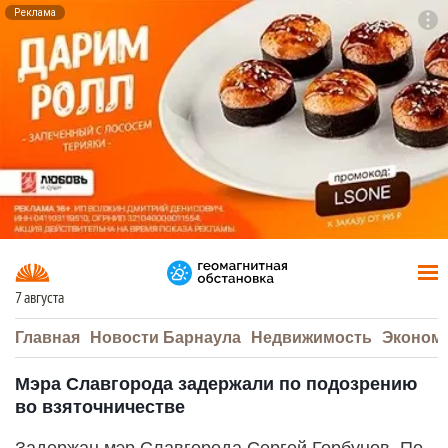
Реклама
To
F7
7 августа
Главная
Новости Барнаула
Недвижимость
Эконом
Мэра Славгорода задержали по подозрению
во взяточничестве
Задержан мэр Славгорода Сергей Горбунов. По