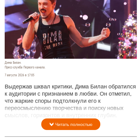
Дима Билан.
Пресс-служба Первого канала.
7 августа 2026 в 17:05
Выдержав шквал критики, Дима Билан обратился
к аудитории с признанием в любви. Он отметил,
что жаркие споры подтолкнули его к
переосмыслению творчества и поиску новых
смыслов, горизонтов и внутренних глубин.
Читать полностью