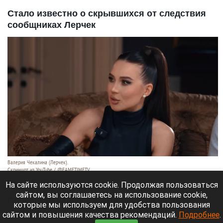
Стало известно о скрывшихся от следствия
сообщниках Лерчек
Валерия Чекалина (Лерчек).
Скриншот из YouTube / @FAMETIMETV
7 августа 2026 в 16:40
На сайте используются cookie. Продолжая пользоваться
сайтом, вы соглашаетесь на использование cookie,
Силовикам удалось выйти лишь на часть
которые мы используем для удобства пользования
сообщников: Лерчек и ее бывший супруг Артем
сайтом и повышения качества рекомендаций.
Подробнее
.