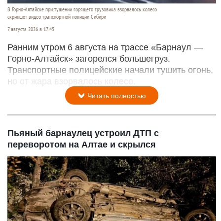
В Горно-Алтайске при тушении горящего грузовика взорвалось колесо
скриншот видео транспортной полиции Сибири
7 августа 2026 в 17:45
Ранним утром 6 августа на трассе «Барнаул —
Горно-Алтайск» загорелся большегруз.
Транспортные полицейские начали тушить огонь,
но от жара взорвалось колесо.
Читать полностью
Пьяный барнаулец устроил ДТП с
переворотом на Алтае и скрылся