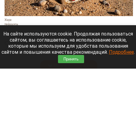
Жара
Нейросети
8 августа 2026 в 18:05
На сайте используются cookie. Продолжая пользоваться
сайтом, вы соглашаетесь на использование cookie,
Синоптики предупреждают, что с 9 по 13 августа
которые мы используем для удобства пользования
Алтайский край местами накроет аномальный
сайтом и повышения качества рекомендаций.
Подробнее
.
зной.
Принять
Читать полностью
Штукатурка с потолка едва не рухнула на
жительницу барнаульской многоэтажки.
Жалобы на УК