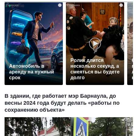
i
i
Ролик длится
С
Автомобиль в
несколько секунд, а
п
аренду на нужный
смеяться вы будете
л
срок
долго
к
В здании, где работает мэр Барнаула, до
весны 2024 года будут делать «работы по
сохранению объекта»