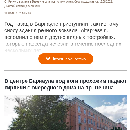
От Речного вокзала в Барнауле остались только руины. Снос продолжается. 12.08.2022.
Дмитрий Лямзин, altapress.ru
11 июля 2023 в 07:18
Год назад в Барнауле приступили к активному
сносу здания речного вокзала. Altapress.ru
вспомнил о нем и других видных постройках,
которые навсегда исчезли в течение последних
нескольких лет.
Читать полностью
В центре Барнаула под ноги прохожим падают
кирпичи с очередного дома на пр. Ленина