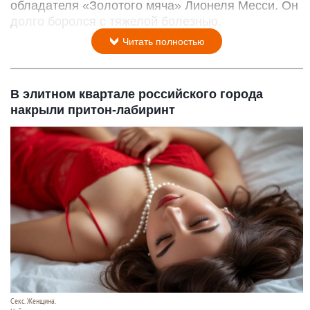
обладателя «Золотого мяча» Лионеля Месси. Он
долго боролся с тяжелой болезнью.
Читать полностью
В элитном квартале российского города
накрыли притон-лабиринт
Секс. Женщина.