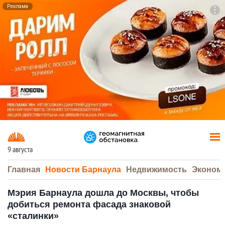
Реклама
To
F7
9 августа
Главная
Новости Барнаула
Недвижимость
Эконом
Мэрия Барнаула дошла до Москвы, чтобы
добиться ремонта фасада знаковой
«сталинки»