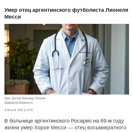
Умер отец аргентинского футболиста Лионеля
Месси
Врач. Доктор. Больница. Лечение
Шедеврум/Altapress.ru
8 августа 2026 в 19:35
В больнице аргентинского Росарио на 69-м году
жизни умер Хорхе Месси — отец восьмикратного