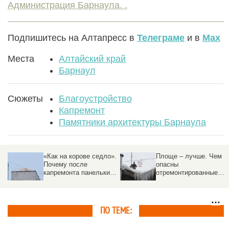
Администрация Барнаула. .
Подпишитесь на Алтапресс в
Телеграме
и в
Max
Места
Алтайский край
Барнаул
Сюжеты
Благоустройство
Капремонт
Памятники архитектуры Барнаула
В барнаульском парке
Искусство на высоте.
за «Европой»
Кто и зачем
включили освещение
превращает серые
фасады в галереи под
открытым небом
ПО ТЕМЕ: