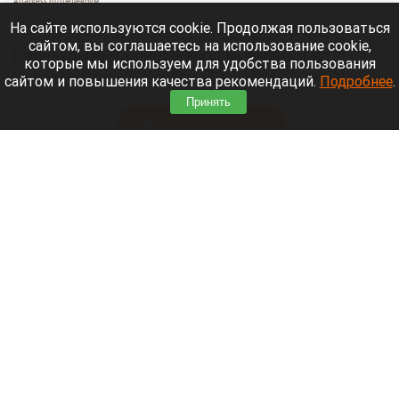
Altapress.ru/Шедеврум
8 августа 2026 в 12:05
На сайте используются cookie. Продолжая пользоваться
сайтом, вы соглашаетесь на использование cookie,
Барнаульский завод 3 августа попался на
которые мы используем для удобства пользования
подделке: вместо масла (72,5%) эксперты на
сайтом и повышения качества рекомендаций.
Подробнее
.
прилавке нашли фальсификат.
Принять
Читать полностью
Выделили три категории граждан, которым
повысят пенсии. Подробности