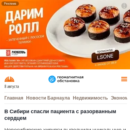
Реклама
To
F7
8 августа
Главная
Новости Барнаула
Недвижимость
Эконом
В Сибири спасли пациента с разорванным
сердцем
Новосибирские хирурги выполнили уникальную и