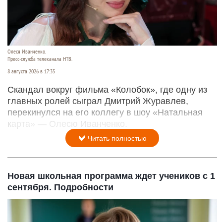
Олеся Иванченко.
Пресс-служба телеканала НТВ.
8 августа 2026 в 17:35
Скандал вокруг фильма «Колобок», где одну из
главных ролей сыграл Дмитрий Журавлев,
перекинулся на его коллегу в шоу «Натальная
карта» — Олесю Иванченко.
Читать полностью
Новая школьная программа ждет учеников с 1
сентября. Подробности