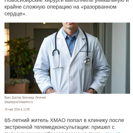
крайне сложную операцию на «разорванном
сердце».
Врач. Доктор. Больница. Лечение
Шедеврум/Altapress.ru
20 мая 2026 в 22:05
65‑летний житель ХМАО попал в клинику после
экстренной телемедконсультации: пришел с