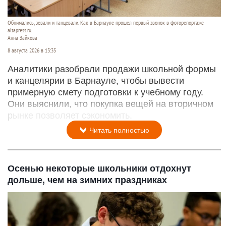
Обнимались, зевали и танцевали. Как в Барнауле прошел первый звонок в фоторепортаже
altapress.ru.
Анна Зайкова
8 августа 2026 в 13:35
Аналитики разобрали продажи школьной формы
и канцелярии в Барнауле, чтобы вывести
примерную смету подготовки к учебному году.
Они выяснили, что покупка вещей на вторичном
рынке позволяет сэкономить.
Читать полностью
Осенью некоторые школьники отдохнут
дольше, чем на зимних праздниках