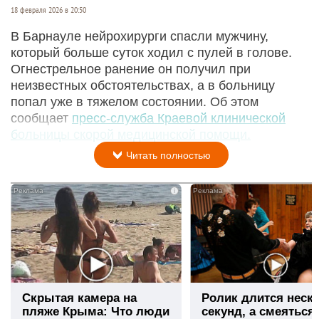
18 февраля 2026 в 20:50
В Барнауле нейрохирурги спасли мужчину,
который больше суток ходил с пулей в голове.
Огнестрельное ранение он получил при
неизвестных обстоятельствах, а в больницу
попал уже в тяжелом состоянии. Об этом
сообщает
пресс-служба Краевой клинической
больницы скорой медицинской помощи.
Читать полностью
i
Скрытая камера на
Ролик длится неск
пляже Крыма: Что люди
секунд, а смеяться