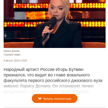
Лариса Долина.
Скриншот видео
8 августа 2026 в 15:05
Народный артист России Игорь Бутман
признался, что видит во главе вокального
факультета первого российского джазового вуза
именно Ларису Долину. Он планирует лично
предложить эту должность своей коллеге.
Читать полностью