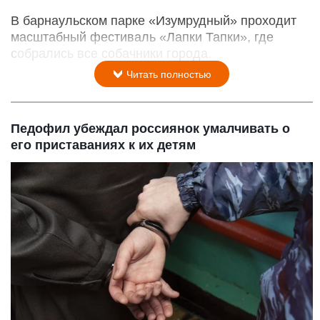
В барнаульском парке «Изумрудный» проходит
масштабный фестиваль «Лапки Тапки», где
собрались все собачники города.
Читать полностью
Педофил убеждал россиянок умалчивать о
его приставаниях к их детям