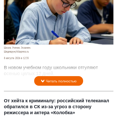
Школа. Ученик. Экзамен.
Шедеврум/Altapress.ru
8 августа 2026 в 12:35
В новом учебном году школьники отгуляют
осенью целых 12 дней.
Читать полностью
От хейта к криминалу: российский телеканал
обратился в СК из-за угроз в сторону
режиссера и актера «Колобка»