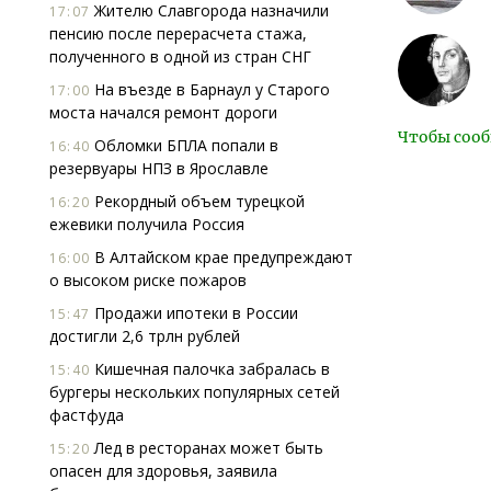
Жителю Славгорода назначили
17:07
пенсию после перерасчета стажа,
полученного в одной из стран СНГ
На въезде в Барнаул у Старого
17:00
моста начался ремонт дороги
Чтобы сооб
Обломки БПЛА попали в
16:40
резервуары НПЗ в Ярославле
Рекордный объем турецкой
16:20
ежевики получила Россия
В Алтайском крае предупреждают
16:00
о высоком риске пожаров
Продажи ипотеки в России
15:47
достигли 2,6 трлн рублей
Кишечная палочка забралась в
15:40
бургеры нескольких популярных сетей
фастфуда
Лед в ресторанах может быть
15:20
опасен для здоровья, заявила