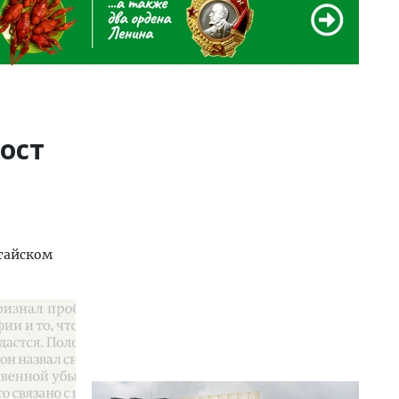
рост
тайском