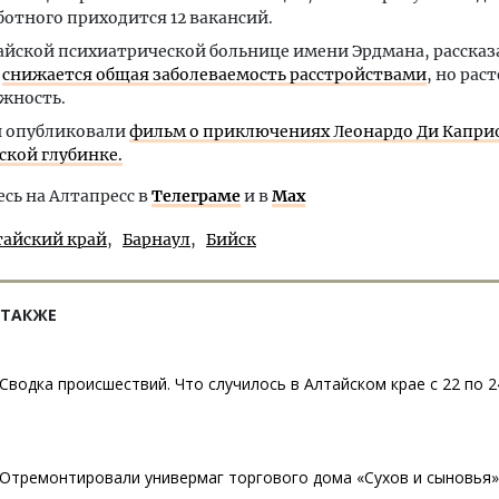
ботного приходится 12 вакансий.
айской психиатрической больнице имени Эрдмана, рассказа
е
снижается общая заболеваемость расстройствами
, но рас
жность.
и опубликовали
фильм о приключениях Леонардо Ди Каприо
ской глубинке.
ь на Алтапресс в
Телеграме
и в
Max
тайский край
Барнаул
Бийск
 ТАКЖЕ
Сводка происшествий. Что случилось в Алтайском крае с 22 по 
Отремонтировали универмаг торгового дома «Сухов и сыновья»