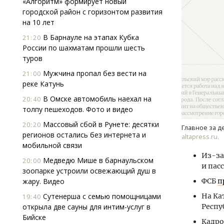
«Алгоритм» формирует новый
городской район с горизонтом развития
на 10 лет
В Барнауле на этапах Кубка
21:20
России по шахматам прошли шесть
туров
Мужчина пропал без вести на
21:00
реке Катунь
Смелость архитектурных идей.
Ар
Генеральный директор компании
зе
В Омске автомобиль наехал на
20:40
ЗИАС — об эстетике городов,
пл
толпу пешеходов. Фото и видео
трендах в фасадах и развитии рынка
ст
Массовый сбой в Рунете: десятки
20:20
Главное за д
СТРОИТЕЛЬСТВО
СТ
регионов остались без интернета и
altapress.ru.
мобильной связи
Из-за
Медведю Мише в барнаульском
20:00
и пас
зоопарке устроили освежающий душ в
жару. Видео
ФСБ
п
Сутенерша с семью помощницами
На Ка
19:40
открыла две сауны для интим-услуг в
Респу
Бийске
Кадро