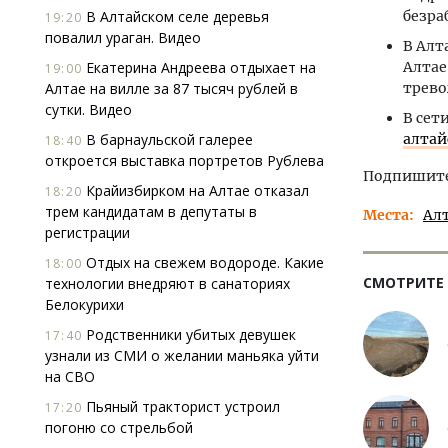
В Алтайском селе деревья
безра
19:20
повалил ураган. Видео
В Алт
Екатерина Андреева отдыхает на
Алта
19:00
Алтае на вилле за 87 тысяч рублей в
трево
сутки. Видео
В сет
В барнаульской галерее
алтай
18:40
откроется выставка портретов Рублева
Подпишитес
Крайизбирком на Алтае отказал
18:20
трем кандидатам в депутаты в
Места
Ал
регистрации
Отдых на свежем водороде. Какие
18:00
СМОТРИТЕ
технологии внедряют в санаториях
Белокурихи
Родственники убитых девушек
17:40
узнали из СМИ о желании маньяка уйти
на СВО
Пьяный тракторист устроил
17:20
погоню со стрельбой