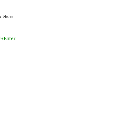
р Иван
l+Enter