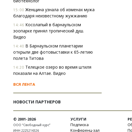
биотехнолог
Женщина узнала об изменах мужа
15:00
благодаря неизвестному жужжанию
Косолапый в барнаульском
14:46
зоопарке принял тропический душ.
Видео
В Барнаульском планетарии
14:40
открыли две фотовыставки к 65-летию
полета Титова
Телецкое озеро во время штиля
14:20
показали на Алтае. Видео
ВСЯ ЛЕНТА
НОВОСТИ ПАРТНЕРОВ
© 2001-2026
УСЛУГИ
Р
Подписка
Об
ООО “Свободный курс”
Конференц-зал
П
ИНН 2225214326