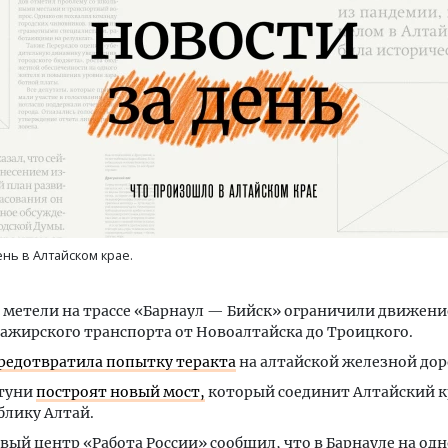
хитектурный код начинается с
Смелость архитектурных
мли. Мощение крупноформатными
Генеральный директор 
итами становится новым
ЗИАС — об эстетике гор
андартом благоустройства
трендах в фасадах и ра
ень в Алтайском крае.
РОИТЕЛЬСТВО
СТРОИТЕЛЬСТВО
 метели на трассе «Барнаул — Бийск» ограничили движени
сажирского транспорта от Новоалтайска до Троицкого.
редотвратила попытку теракта
на алтайской железной дор
туни
построят новый мост,
который соединит Алтайский к
блику Алтай.
вый центр «Работа России» сообщил, что в Барнауле на одн