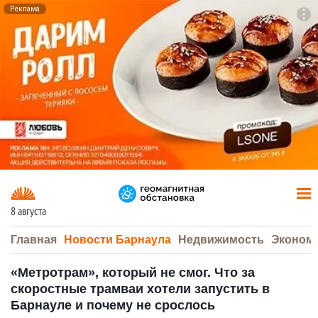
Реклама
To
F7
8 августа
Главная
Новости Барнаула
Недвижимость
Эконом
«Метротрам», который не смог. Что за
скоростные трамваи хотели запустить в
Барнауле и почему не срослось