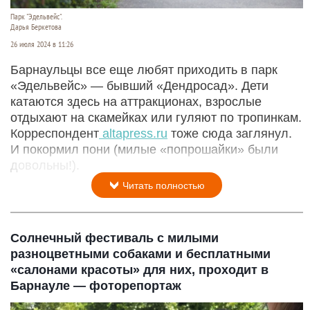
Парк "Эдельвейс".
Дарья Беркетова
26 июля 2024 в 11:26
Барнаульцы все еще любят приходить в парк
«Эдельвейс» — бывший «Дендросад». Дети
катаются здесь на аттракционах, взрослые
отдыхают на скамейках или гуляют по тропинкам.
Корреспондент
altapress.ru
тоже сюда заглянул.
И покормил пони (милые «попрошайки» были
довольны!).
Читать полностью
Солнечный фестиваль с милыми
разноцветными собаками и бесплатными
«салонами красоты» для них, проходит в
Барнауле — фоторепортаж