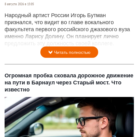
8 августа 2026 в 15:05
Народный артист России Игорь Бутман
признался, что видит во главе вокального
факультета первого российского джазового вуза
именно Ларису Долину. Он планирует лично
предложить эту должность своей коллеге.
Читать полностью
Огромная пробка сковала дорожное движение
на пути в Барнаул через Старый мост. Что
известно