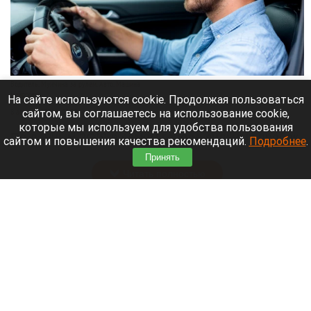
Водитель. Мужчина за рулем. Авто. Машина
Нейросети
На сайте используются cookie. Продолжая пользоваться
сайтом, вы соглашаетесь на использование cookie,
8 августа 2026 в 13:05
которые мы используем для удобства пользования
По данным 2GIS в самом городе сильных пробок
сайтом и повышения качества рекомендаций.
Подробнее
.
нет, но на въезде в город машины стоят.
Принять
Читать полностью
Уже больше полугода пытаются продать
ресторан с видом на барнаульский «Арбат»