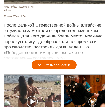
Город Победа (поселок Тягун).
altlib.ru
30 июля 2024 в 10:34
После Великой Отечественной войны алтайские
энтузиасты замечтали о городе под названием
Победа. Для него даже выбрали место: мрачную
черневую тайгу, где образовали леспромхоз и
производство, построили дома, аллеи. Но
«Победа» по многим причинам так и не
состоялась — состоялся Тягун.
Читать полностью
i