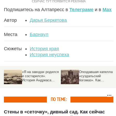
Подпишитесь на Алтапресс в
Телеграме
и в
Max
Автор
Дарья Беркетова
Места
Барнаул
Сюжеты
История края
История неуспеха
«Я на заводах родился
Опоздавшая капелла и
и состарился».
«суздальский
История Андреаса
богомаз». Как
Беэра — первого
дореволюционный
управляющего
Барнаул праздновал
алтайской
юбилеи
промышленностью
ПО ТЕМЕ:
Стены в «сеточку», дивный сад. Как сейчас