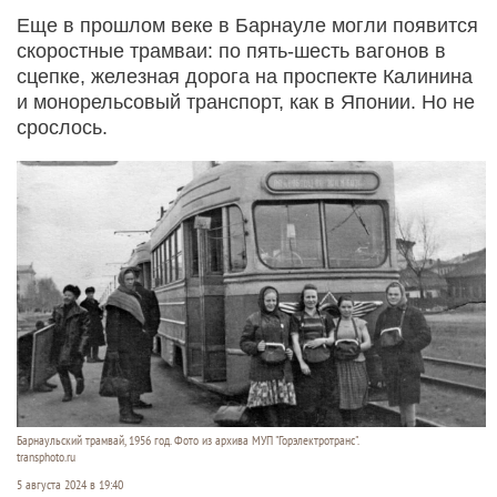
Еще в прошлом веке в Барнауле могли появится
скоростные трамваи: по пять-шесть вагонов в
сцепке, железная дорога на проспекте Калинина
и монорельсовый транспорт, как в Японии. Но не
срослось.
Барнаульский трамвай, 1956 год. Фото из архива МУП "Горэлектротранс".
transphoto.ru
5 августа 2024 в 19:40