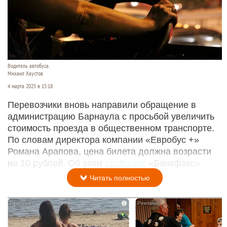
Водитель автобуса.
Михаил Хаустов
4 марта 2025 в 15:18
Перевозчики вновь направили обращение в
администрацию Барнаула с просьбой увеличить
стоимость проезда в общественном транспорте.
По словам директора компании «Евробус +»
Романа Арапова, цена билета должна возрасти
на 10 рублей. Об этом
сообщает
«Банкфакс».
Читать полностью
i