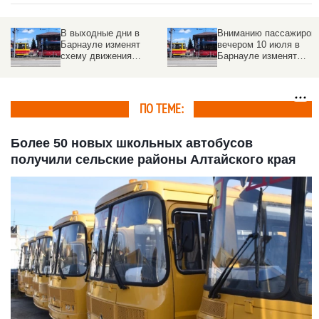
В выходные дни в
Вниманию пассажиров:
Барнауле изменят
вечером 10 июля в
схему движения
Барнауле изменят
некоторых трамвайных
маршруты трамваев
маршрутов
ПО ТЕМЕ:
Более 50 новых школьных автобусов
получили сельские районы Алтайского края