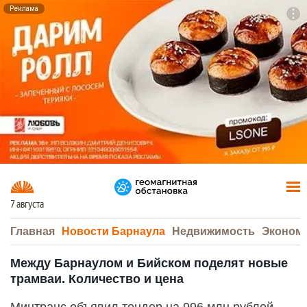
Реклама
To
F7
7 августа
Главная
Новости Барнаула
Недвижимость
Эконом
Между Барнаулом и Бийском поделят новые
трамваи. Количество и цена
Минтранс объявил тендер на 996 млн рублей —