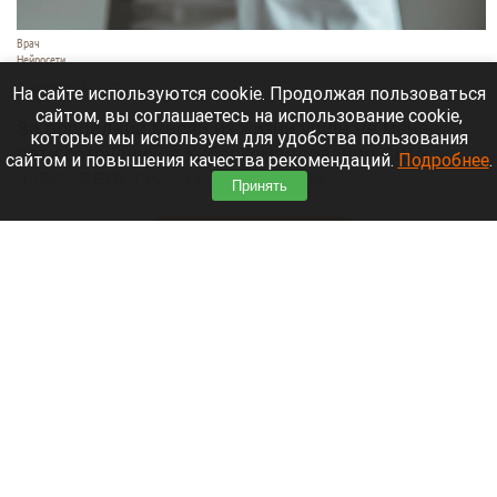
Врач
Нейросети
7 августа 2026 в 13:20
На сайте используются cookie. Продолжая пользоваться
сайтом, вы соглашаетесь на использование cookie,
За последний месяц из жизни ушли не менее
которые мы используем для удобства пользования
пяти сотрудников Киберкомандования США
сайтом и повышения качества рекомендаций.
Подробнее
.
(USCYBERCOM) и специалистов
Принять
аффилированных с ним организаций.
Читать полностью
Жительница Барнаула опасается за свою
квартиру из-за соседей-курильщиков