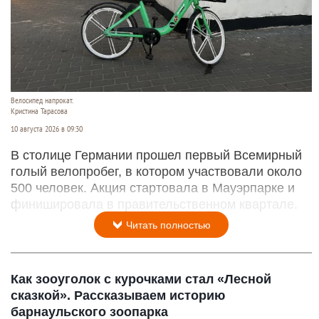
Велосипед напрокат.
Кристина Тарасова
10 августа 2026 в 09:30
В столице Германии прошел первый Всемирный
голый велопробег, в котором участвовали около
500 человек. Акция стартовала в Мауэрпарке и
финишировала в правительственном квартале.
Читать полностью
Как зооуголок с курочками стал «Лесной
сказкой». Рассказываем историю
барнаульского зоопарка