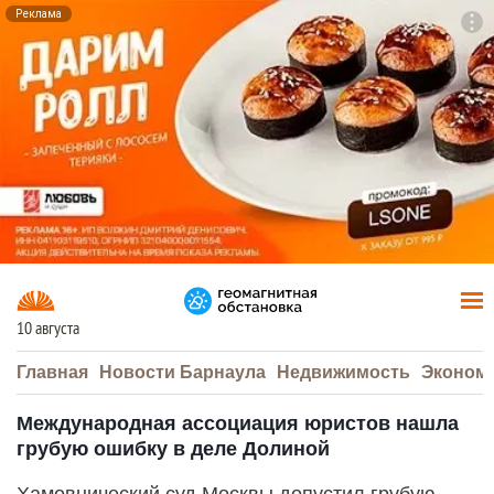
Реклама
To
F7
10 августа
Главная
Новости Барнаула
Недвижимость
Эконом
Международная ассоциация юристов нашла
грубую ошибку в деле Долиной
Хамовнический суд Москвы допустил грубую