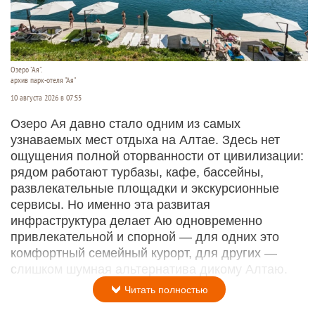
Озеро "Ая".
архив парк-отеля "Ая"
10 августа 2026 в 07:55
Озеро Ая давно стало одним из самых
узнаваемых мест отдыха на Алтае. Здесь нет
ощущения полной оторванности от цивилизации:
рядом работают турбазы, кафе, бассейны,
развлекательные площадки и экскурсионные
сервисы. Но именно эта развитая
инфраструктура делает Аю одновременно
привлекательной и спорной — для одних это
комфортный семейный курорт, для других —
слишком шумная альтернатива дикому Алтаю.
Читать полностью