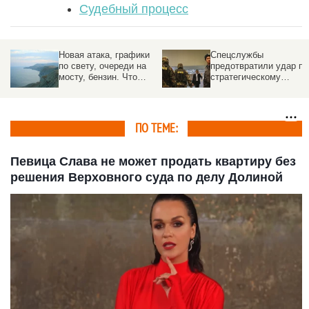
Судебный процесс
к
Новая атака, графики
Спецслужбы
ия
по свету, очереди на
предотвратили удар по
мосту, бензин. Что
стратегическому
произошло в Крыму
предприятию под
Москвой
ПО ТЕМЕ:
Певица Слава не может продать квартиру без
решения Верховного суда по делу Долиной