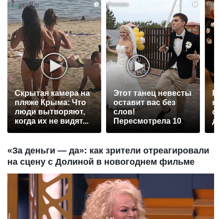
i
i
Скрытая камера на
Этот танец невесты
Р
пляже Крыма: Что
оставит вас без
н
люди вытворяют,
слов!
с
когда их не видят...
Пересмотрела 10
д
раз
«За деньги — да»: как зрители отреагировали
на сцену с Долиной в новогоднем фильме