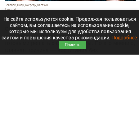
Человек, люди, очередь, магазин
Алиса ai
10 августа 2026 в 06:30
На сайте используются cookie. Продолжая пользоваться
сайтом, вы соглашаетесь на использование cookie,
Священник объяснил, почему некоторые
которые мы используем для удобства пользования
мужчины вырастают инфантильными и не
сайтом и повышения качества рекомендаций.
Подробнее
.
готовыми решать свои проблемы. По его мнению,
Принять
главная причина — воспитание без
положительного примера отца,
сообщает
«Лента.ру».
Читать полностью
День 1628-й. Самое важное к 10 августа