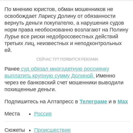
По мнению юристов, обман мошенников не
освобождает Ларису Долину от обязанности
вернуть деньги покупателю, а нарушения судов
норм права необоснованно возлагают на Полину
Лурье все риски недобросовестных действий
третьих лиц, неизвестных и неподконтрольных
ей.
Ранее
суд обязал многодетную россиянку
выплатить крупную сумму Долиной.
Именно
через ее банковский счет мошенники выводили
похищенные деньги.
Подпишитесь на Алтапресс в
Телеграме
и в
Max
Места
Россия
Сюжеты
Происшествие