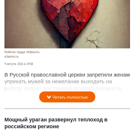
Разбитое сердце. Нейросеть.
altapress.ru.
9 августа 2026 в 19:08
В Русской православной церкви запретили женам
упрекать мужей за нежелание выходить на
работу, заявил протоиерей Алексей Батаногов.
Читать полностью
Мощный ураган развернул теплоход в
российском регионе