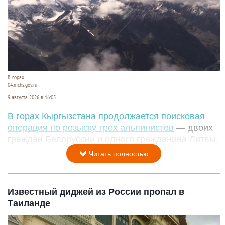
В горах.
04.mchs.gov.ru
9 августа 2026 в 16:05
В горах Кыргызстана продолжается поисковая
операция по розыску трех альпинистов
— двоих
граждан Белоруссии и одного гражданина Литвы.
Читать полностью
Известный диджей из России пропал в
Таиланде