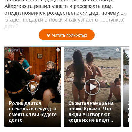
Altapress.ru решил узнать и рассказать вам,
откуда появился рождественский дед, почему он
кладет подарки в носки и как узнает о поступках
детей.
Читать полностью
i
i
Ролик длится
Скрытая камера на
Э
несколько секунд, а
пляже Крыма: Что
о
смеяться вы будете
люди вытворяют,
с
долго
когда их не видят...
П
р