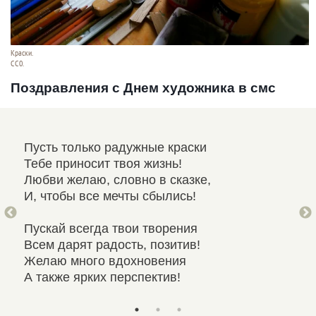
Краски.
СС0.
Поздравления с Днем художника в смс
Пусть только радужные краски
Мас
Тебе приносит твоя жизнь!
Пус
Любви желаю, словно в сказке,
Ста
И, чтобы все мечты сбылись!
Сча
Пускай всегда твои творения
Пус
Всем дарят радость, позитив!
За 
Желаю много вдохновения
А п
А также ярких перспектив!
Хол