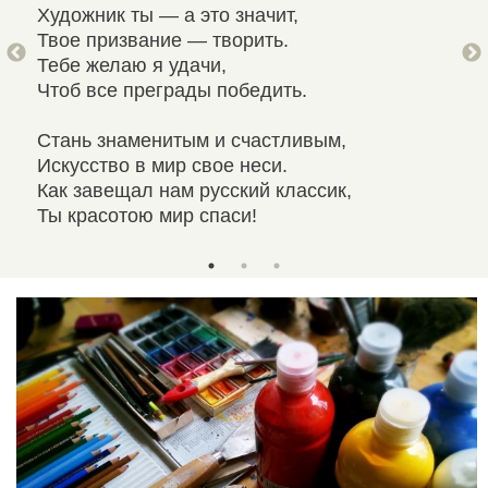
Художник ты — а это значит,
Жел
Твое призвание — творить.
Тер
Тебе желаю я удачи,
И т
Чтоб все преграды победить.
Тво
Стань знаменитым и счастливым,
Пус
Искусство в мир свое неси.
Род
Как завещал нам русский классик,
И п
Ты красотою мир спаси!
Пол