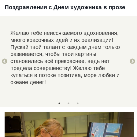
Поздравления с Днем художника в прозе
Желаю тебе неиссякаемого вдохновения,
С п
ие
много красочных идей и их реализации!
кар
.
Пускай твой талант с каждым днем только
нах
ма и
развивается, чтобы твои картины
Пус
бя
становились всё прекраснее, ведь нет
усп
бы
предела совершенству! Желаю тебе
сло
купаться в потоке позитива, море любви и
рак
океане денег!