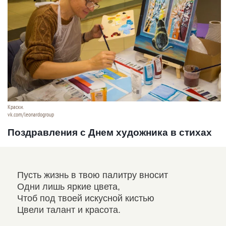
Краски.
vk.com/leonardogroup
Поздравления с Днем художника в стихах
Пусть жизнь в твою палитру вносит
Жел
Одни лишь яркие цвета,
Худ
Чтоб под твоей искусной кистью
И с
Цвели талант и красота.
Ему