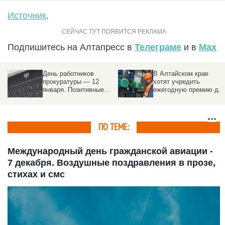
Источник
.
Подпишитесь на Алтапресс в
Телеграме
и в
Max
Роботы в кокошниках и
В Сысоев день 19
сельские богатыри. Как
июля запрещено
Алтайский край
ссориться и брать
отметил
деньги в долг
«Всероссийский день
поля – 2026»
ПО ТЕМЕ:
Международный день гражданской авиации -
7 декабря. Воздушные поздравления в прозе,
стихах и смс