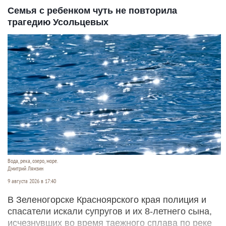
Семья с ребенком чуть не повторила
трагедию Усольцевых
Вода, река, озеро, море.
Дмитрий Лямзин
9 августа 2026 в 17:40
В Зеленогорске Красноярского края полиция и
спасатели искали супругов и их 8-летнего сына,
исчезнувших во время таежного сплава по реке