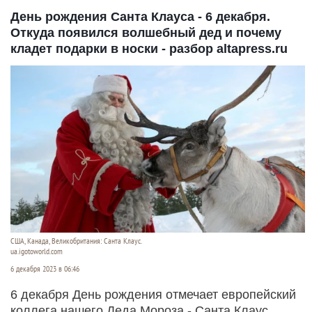
День рождения Санта Клауса - 6 декабря.
Откуда появился волшебный дед и почему
кладет подарки в носки - разбор altapress.ru
США, Канада, Великобритания: Санта Клаус.
ua.igotoworld.com
6 декабря 2023 в 06:46
6 декабря День рождения отмечает европейский
коллега нашего Деда Мороза - Санта Клаус.