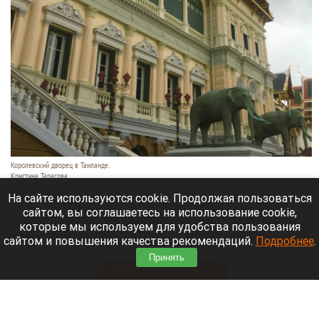
Королевский дворец в Таиланде.
Кристина Тарасова
9 августа 2026 в 15:35
На сайте используются cookie. Продолжая пользоваться
сайтом, вы соглашаетесь на использование cookie,
Диджей из России Дмитрий — выступает под
которые мы используем для удобства пользования
псевдонимом DJ FЫRРИN — пропал в Таиланде
сайтом и повышения качества рекомендаций.
Подробнее
.
после возникновения проблем с документами.
Принять
Читать полностью