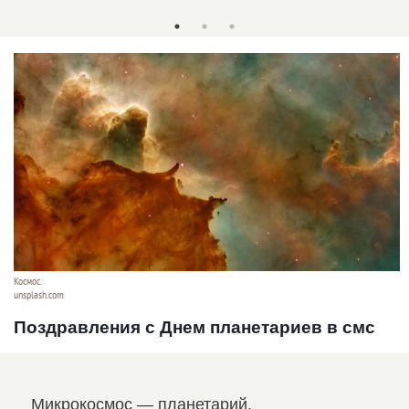
Космос.
unsplash.com
Поздравления с Днем планетариев в смс
Микрокосмос — планетарий,
Есл