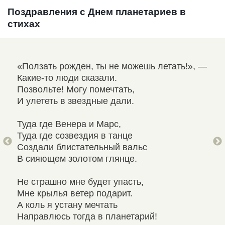
Поздравления с Днем планетариев в
стихах
«Ползать рожден, ты не можешь летать!», —
Неб
Какие-то люди сказали.
Выз
Позвольте! Могу помечтать,
Тол
И улететь в звездные дали.
Дол
Туда где Венера и Марс,
А п
Туда где созвездия в танце
Нев
Создали блистательный вальс
Обр
В сияющем золотом глянце.
В п
Не страшно мне будет упасть,
Мож
Мне крылья ветер подарит.
При
А коль я устану мечтать
За 
Направлюсь тогда в планетарий!
Бла