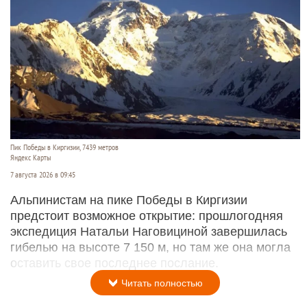
Пик Победы в Киргизии, 7439 метров
Яндекс Карты
7 августа 2026 в 09:45
Альпинистам на пике Победы в Киргизии
предстоит возможное открытие: прошлогодняя
экспедиция Натальи Наговициной завершилась
гибелью на высоте 7 150 м, но там же она могла
оставить свое последнее послание.
Читать полностью