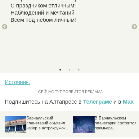
С праздником отличным!
Зве
Наблюдений и мечтаний
Отп
Всем под небом личным!
Инт
Пла
Отм
Обя
Пос
Источник.
Подпишитесь на Алтапресс в
Телеграме
и в
Max
Барнаульский
В Барнаульском
планетарий объявил
планетарии состоится
набор в астрокружок
премьера
для школьников
полнокупольного
фильма в 3D формате