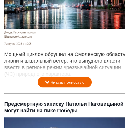
Дождь. Пасмурная погода
Шедеврум/Altapress.ru
7 августа 2026 в 10:05
Мощный циклон обрушил на Смоленскую область
ливни и шквальный ветер, что вынудило власти
ввести в регионе режим чрезвычайной ситуации
(ЧС) природного характера.
Читать полностью
Предсмертную записку Натальи Наговицыной
могут найти на пике Победы