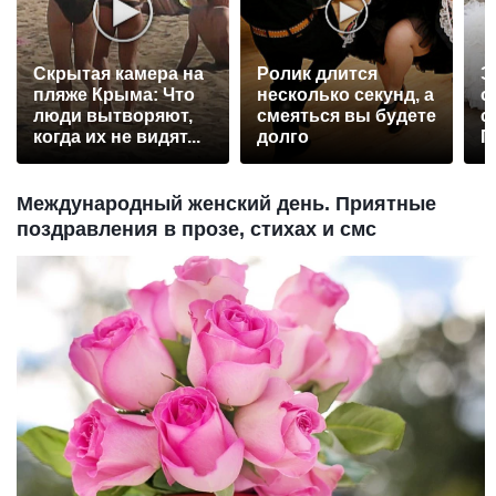
Скрытая камера на
Ролик длится
Э
пляже Крыма: Что
несколько секунд, а
о
люди вытворяют,
смеяться вы будете
с
когда их не видят...
долго
П
р
Международный женский день. Приятные
поздравления в прозе, стихах и смс