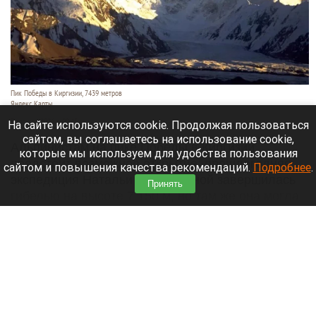
Пик Победы в Киргизии, 7439 метров
Яндекс Карты
7 августа 2026 в 09:45
На сайте используются cookie. Продолжая пользоваться
сайтом, вы соглашаетесь на использование cookie,
Альпинистам на пике Победы в Киргизии
которые мы используем для удобства пользования
предстоит возможное открытие: прошлогодняя
сайтом и повышения качества рекомендаций.
Подробнее
.
экспедиция Натальи Наговициной завершилась
Принять
гибелью на высоте 7 150 м, но там же она могла
оставить свое последнее послание.
Читать полностью
Бийск третий год не может найти инвестора
для долгостроя