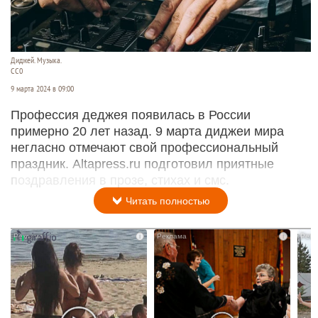
Диджей. Музыка.
СС0
9 марта 2024 в 09:00
Профессия деджея появилась в России
примерно 20 лет назад. 9 марта диджеи мира
негласно отмечают свой профессиональный
праздник. Altapress.ru подготовил приятные
поздравления в прозе, стихах и смс.
Читать полностью
i
i