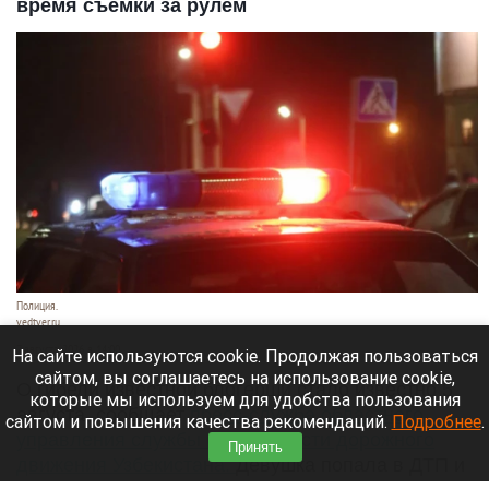
время съемки за рулем
Полиция.
vedtver.ru
7 августа 2026 в 14:00
На сайте используются cookie. Продолжая пользоваться
сайтом, вы соглашаетесь на использование cookie,
О гибели известной блогерши стало известно 5
которые мы используем для удобства пользования
августа, сообщает
пресс-служба областного
сайтом и повышения качества рекомендаций.
Подробнее
.
управления службы безопасности дорожного
Принять
движения Узбекистана.
Девушка попала в ДТП и