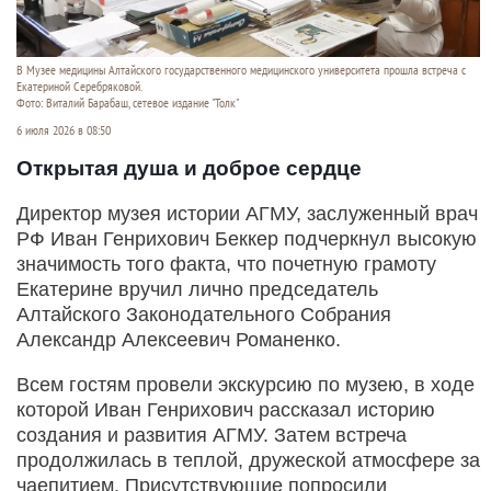
В Музее медицины Алтайского государственного медицинского университета прошла встреча с
Екатериной Серебряковой.
Фото: Виталий Барабаш, сетевое издание "Толк"
6 июля 2026 в 08:50
Открытая душа и доброе сердце
Директор музея истории АГМУ, заслуженный врач
РФ Иван Генрихович Беккер подчеркнул высокую
значимость того факта, что почетную грамоту
Екатерине вручил лично председатель
Алтайского Законодательного Собрания
Александр Алексеевич Романенко.
Всем гостям провели экскурсию по музею, в ходе
которой Иван Генрихович рассказал историю
создания и развития АГМУ. Затем встреча
продолжилась в теплой, дружеской атмосфере за
чаепитием. Присутствующие попросили