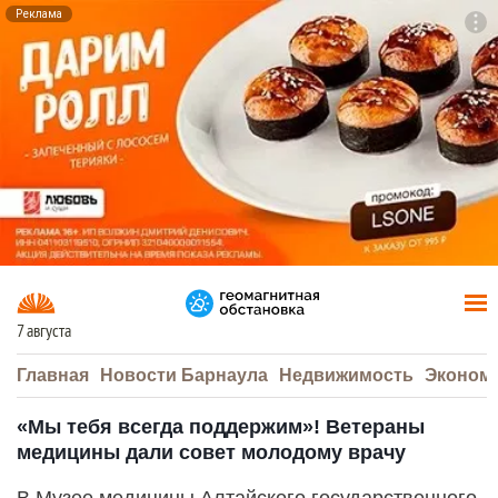
Реклама
To
F7
7 августа
Главная
Новости Барнаула
Недвижимость
Эконом
«Мы тебя всегда поддержим»! Ветераны
медицины дали совет молодому врачу
В Музее медицины Алтайского государственного