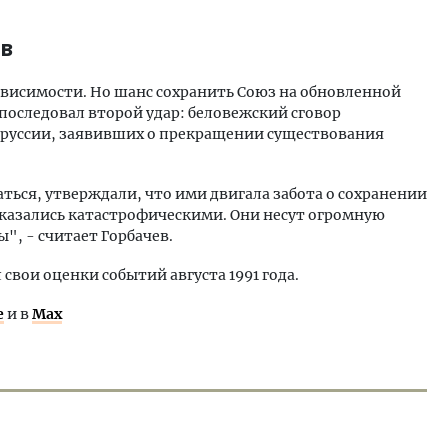
ев
висимости. Но шанс сохранить Союз на обновленной
 последовал второй удар: беловежский сговор
оруссии, заявивших о прекращении существования
ться, утверждали, что ими двигала забота о сохранении
оказались катастрофическими. Они несут огромную
", - считает Горбачев.
 свои оценки событий августа 1991 года.
е
и в
Max