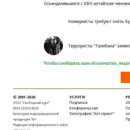
Оскандалившаяся с КВН алтайская чиновн
Коммунисты требуют снять Бу
Террористы "Талибана" заяви
Чтобы сообщить нам об опечатке, выде
© 2001-2026
УСЛУГИ
Р
Подписка
Об
ООО “Свободный курс”
Конференц-зал
П
ИНН 2225214326
Типография "Алт-принт"
с
Категория информационной
П
продукции 18+
Редакция информационного сайта