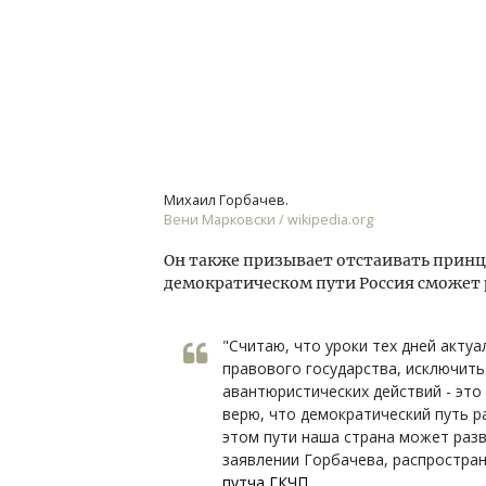
Михаил Горбачев.
Вени Марковски / wikipedia.org
Он также призывает отстаивать принц
демократическом пути Россия сможет 
"Считаю, что уроки тех дней акту
правового государства, исключит
авантюристических действий - это
верю, что демократический путь р
этом пути наша страна может разв
заявлении Горбачева, распростра
путча ГКЧП.