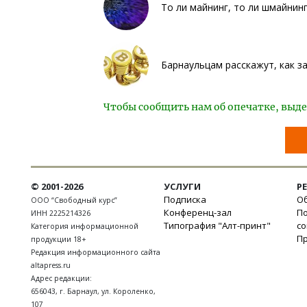
То ли майнинг, то ли шмайнин
Барнаульцам расскажут, как 
Чтобы сообщить нам об опечатке, выде
© 2001-2026
УСЛУГИ
Р
Подписка
Об
ООО “Свободный курс”
Конференц-зал
П
ИНН 2225214326
Типография "Алт-принт"
с
Категория информационной
П
продукции 18+
Редакция информационного сайта
altapress.ru
Адрес редакции:
656043
,
г. Барнаул
,
ул. Короленко,
107