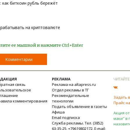
г: как биткоин рубль бережёт
зарабатывать на криптовалюте
лите ее мышкой и нажмите Ctrl+Enter
Комментарии
ЕДАКЦИЯ
РЕКЛАМА
ЧИТАЙТЕ
ратная связь
Реклама на altapress.ru
ользовательское
Отдел рекламы в ТГ
оглашение
Рекомендательные
Задать 
равила комментирования
технологии
Прайс на
Подать объявление в газеты
Афиша
Акция от
Email подписка
маки" в 
Служба рекламы. Тел. (3852)
назовит
63-35-25, +79619802172. E-mail: