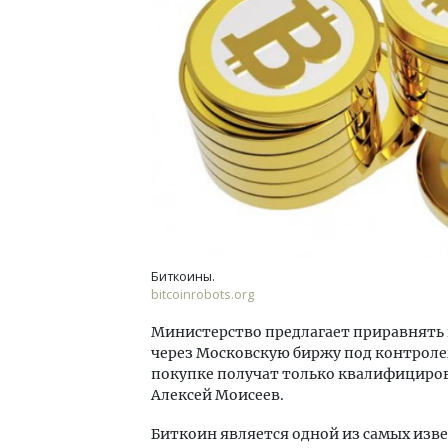
Смел
Ген
ЗИАС
трен
СТР
Биткоины.
bitcoinrobots.org
Министерство предлагает приравнять
через Московскую биржу под контроле
покупке получат только квалифициро
Алексей Моисеев.
Биткоин является одной из самых изве