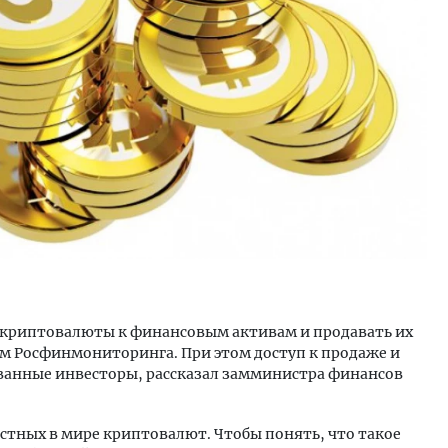
ость архитектурных идей.
Архитектурный код начин
еральный директор компании
земли. Мощение крупно
 — об эстетике городов,
плитами становится нов
дах в фасадах и развитии рынка
стандартом благоустрой
ОИТЕЛЬСТВО
СТРОИТЕЛЬСТВО
 криптовалюты к финансовым активам и продавать их
м Росфинмониторинга. При этом доступ к продаже и
ванные инвесторы, рассказал замминистра финансов
стных в мире криптовалют. Чтобы понять, что такое