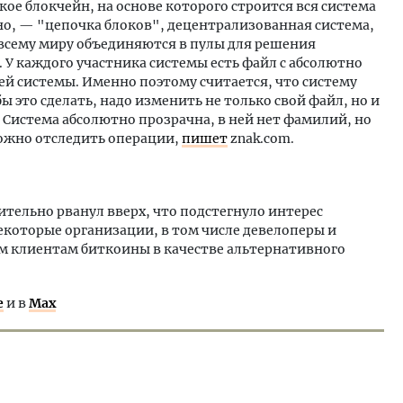
кое блокчейн, на основе которого строится вся система
но, — "цепочка блоков", децентрализованная система,
всему миру объединяются в пулы для решения
У каждого участника системы есть файл с абсолютно
ей системы. Именно поэтому считается, что систему
 это сделать, надо изменить не только свой файл, но и
 Система абсолютно прозрачна, в ней нет фамилий, но
ожно отследить операции,
пишет
znak.com.
ительно рванул вверх, что подстегнуло интерес
екоторые организации, в том числе девелоперы и
м клиентам биткоины в качестве альтернативного
е
и в
Max