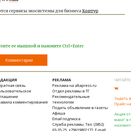
тся сервисы экосистемы для бизнеса
Контур
лите ее мышкой и нажмите Ctrl+Enter
Комментарии
ЕДАКЦИЯ
РЕКЛАМА
ЧИТАЙТЕ
ратная связь
Реклама на altapress.ru
ользовательское
Отдел рекламы в ТГ
оглашение
Рекомендательные
Задать 
равила комментирования
технологии
Прайс на
Подать объявление в газеты
Афиша
Акция от
Email подписка
маки" в 
Служба рекламы. Тел. (3852)
назовит
63-35-25, +79619802172. E-mail: