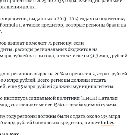
 и процентам с 2025 по 2034 годы, ежегодно равными
огашения долга.
 кредитов, выданных в 2013-2014 годах на подготовку
Formula 1, а также кредитов, которые регионы брали на
.
ов выплат поможет 71 региону: если
едиты, расходы региональных бюджетов на
лрд рублей за три года, в том числе на 51,7 млрд рублей
долг регионов вырос на 20% и превысил 2,2 трлн рублей,
00 млрд рублей. Всего регионы должны отдать
ей, еще 95 млрд рублей должны муниципалитеты.
о института социальной политики (НИСП) Натальи
 млрд составляют менее 15% от необходимой суммы.
015 году регионы должны были отдать около 135 млрд
30 млрд рублей банковских кредитов, пишет
forbes
.
е
и в
Max