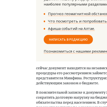
наиболее популярными разделами 
Прогноз геомагнитной обстанов
Что посмотреть и попробовать 
Афиша событий на Алтае.
НАПИСАТЬ В РЕДАКЦИЮ
Смел
Ген
ЗИАС
Познакомиться с нашими реклам
трен
СТР
сейчас документ находится на незави
процедуры его рассмотрением займетс
представителя Минфина. Реструктури
действующим законом о бюджете.
В пояснительной записке к документ
сократить долговую нагрузку на бюдж
обязательства перед населением. В сл