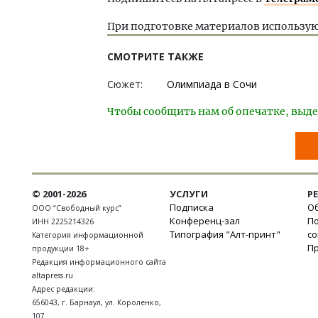
При подготовке материалов использую
СМОТРИТЕ ТАКЖЕ
Сюжет:
Олимпиада в Сочи
Чтобы сообщить нам об опечатке, выде
© 2001-2026
УСЛУГИ
Р
Подписка
Об
ООО “Свободный курс”
Конференц-зал
П
ИНН 2225214326
Типография "Алт-принт"
с
Категория информационной
П
продукции 18+
Редакция информационного сайта
altapress.ru
Адрес редакции:
656043
,
г. Барнаул
,
ул. Короленко,
107