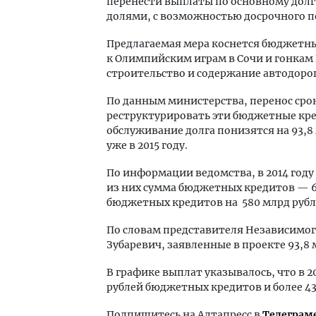
перенести выплаты по основному долгу
долями, с возможностью досрочного п
Предлагаемая мера коснется бюджетных
к Олимпийским играм в Сочи и гонкам 
строительство и содержание автодорог
По данным министерства, перенос срок
реструктурировать эти бюджетные кр
обслуживание долга понизятся на 93,8 м
уже в 2015 году.
По информации ведомства, в 2014 году 
из них сумма бюджетных кредитов — 6
бюджетных кредитов на 580 млрд рубл
По словам представителя Независимог
Зубаревич, заявленные в проекте 93,8
В графике выплат указывалось, что в 2
рублей бюджетных кредитов и более 4
Подпишитесь на Алтапресс в
Телеграм