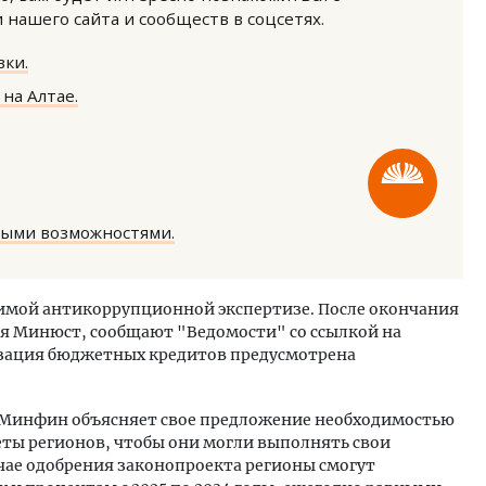
нашего сайта и сообществ в соцсетях.
ки.
на Алтае.
ость архитектурных идей.
Ищем новые берега. Ген
еральный директор компании
«Жилищной инициативы»
 — об эстетике городов,
Гатилов — о том, как де
ными возможностями.
дах в фасадах и развитии рынка
оставаться на плаву, ког
штормит
ОИТЕЛЬСТВО
СТРОИТЕЛЬСТВО
симой антикоррупционной экспертизе. После окончания
я Минюст, сообщают "Ведомости" со ссылкой на
зация бюджетных кредитов предусмотрена
у Минфин объясняет свое предложение необходимостью
еты регионов, чтобы они могли выполнять свои
учае одобрения законопроекта регионы смогут