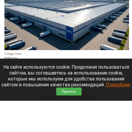
Склады. Озон.
Нейросети
6 августа 2026 в 22:00
На сайте используются cookie. Продолжая пользоваться
сайтом, вы соглашаетесь на использование cookie,
Банк работает в стандартном режиме, и
которые мы используем для удобства пользования
британские санкции не влияют на его
сайтом и повышения качества рекомендаций.
Подробнее
.
деятельность.
Принять
Читать полностью
Больница и медучреждения на Алтае
получили пять новых автомобилей