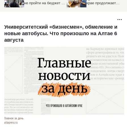
не пройти на бюджет в
крае продолжает
вуз при высочайших
работать программа
результатах по ЕГЭ
«Земский работник
культуры»
Университетский «бизнесмен», обмеление и
новые автобусы. Что произошло на Алтае 6
августа
Главное за день
altapress.ru