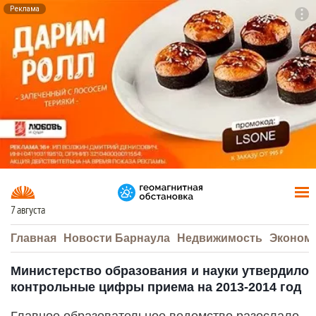
Реклама
To
F7
7 августа
Главная
Новости Барнаула
Недвижимость
Эконом
Министерство образования и науки утвердило
контрольные цифры приема на 2013-2014 год
Главное образовательное ведомство разослало