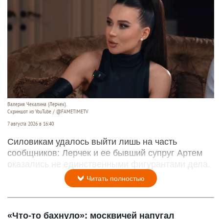
Валерия Чекалина (Лерчек).
Скриншот из YouTube / @FAMETIMETV
7 августа 2026 в 16:40
Силовикам удалось выйти лишь на часть
сообщников: Лерчек и ее бывший супруг Артем
оказались не единственными фигурантами дела.
Читать полностью
«Что-то бахнуло»: москвичей напугал