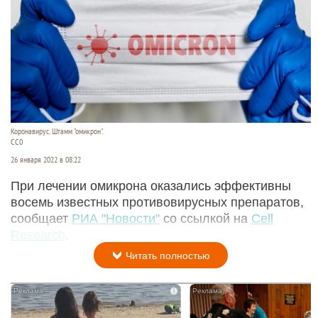
Коронавирус. Штамм "омикрон".
CС0
26 января 2022 в 08:22
При лечении омикрона оказались эффективны
восемь известных противовирусных препаратов,
сообщает
РИА "Новости"
со ссылкой на
Cell
Research
.
Читать полностью
i