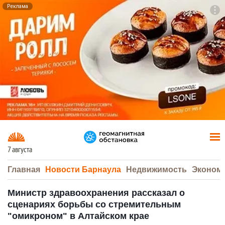
Реклама
To
F7
7 августа
Главная
Новости Барнаула
Недвижимость
Эконом
Министр здравоохранения рассказал о
сценариях борьбы со стремительным
"омикроном" в Алтайском крае