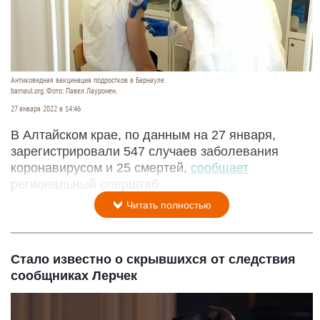
Антиковидная вакцинация подростков в Барнауле.
barnaul.org. Фото: Павел Лауронен.
27 января 2022 в 14:46
В Алтайском крае, по данным на 27 января,
зарегистрировали 547 случаев заболевания
коронавирусом и 25 смертей,
сообщает
региональный оперштаб.
Читать полностью
Стало известно о скрывшихся от следствия
сообщниках Лерчек