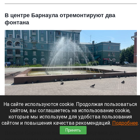
В центре Барнаула отремонтируют два
фонтана
На сайте используются cookie. Продолжая пользоваться
Фонтан возле ТЦ «Россия».
сайтом, вы соглашаетесь на использование cookie,
Мария Берникова
которые мы используем для удобства пользования
7 августа 2026 в 16:20
сайтом и повышения качества рекомендаций.
Подробнее
.
Принять
Власти Барнаула выбрали подрядчика для
реставрации двух фонтанов в Центральном