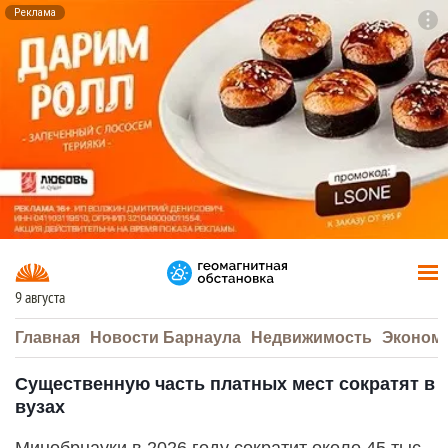
Реклама
To
F7
9 августа
Главная
Новости Барнаула
Недвижимость
Эконом
Существенную часть платных мест сократят в
вузах
Минобрнауки в 2026 году сократит около 45 тыс.