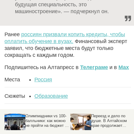
будущая специальность, это
машиностроение». — подчеркнул он.
Ранее
россиян призвали копить кредиты, чтобы
оплатить обучение в вузах.
Финансовый эксперт
заявил, что бюджетные места будут только
сокращать с каждым годом.
Подпишитесь на Алтапресс в
Телеграме
и в
Max
Места
Россия
Сюжеты
Образование
Олимпиадники vs 100-
Переезд и дело по
балльники: как можно
душе. В Алтайском
не пройти на бюджет в
крае продолжает
вуз при высочайших
работать программа