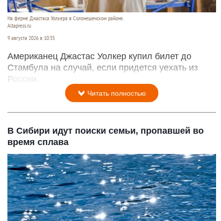
На ферме Джастаса Уолкера в Солонешенском районе.
Altapress.ru
9 августа 2026 в 10:35
Американец Джастас Уолкер купил билет до
Стамбула на случай, если придется уехать из
России.
Читать полностью
В Сибири идут поиски семьи, пропавшей во
время сплава