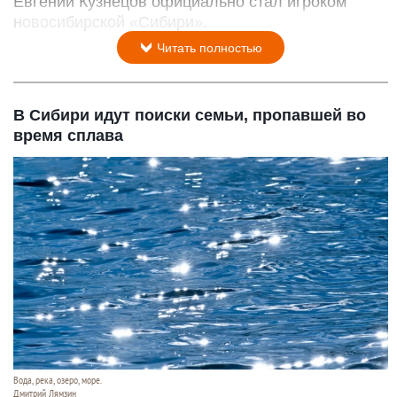
Евгений Кузнецов официально стал игроком
новосибирской «Сибири».
Читать полностью
В Сибири идут поиски семьи, пропавшей во
время сплава
Вода, река, озеро, море.
Дмитрий Лямзин