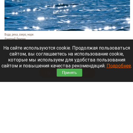
Вода, река, озеро, море.
Дмитрий Лямзин
9 августа 2026 в 11:05
На сайте используются cookie. Продолжая пользоваться
сайтом, вы соглашаетесь на использование cookie,
Уже несколько суток идут поиски семьи с
которые мы используем для удобства пользования
восьмилетним ребенком.
сайтом и повышения качества рекомендаций.
Подробнее
.
Читать полностью
Принять
Нападающий и капитан «Вашингтон Кэпиталз»
рассказал, где будет жить после завершения
карьеры