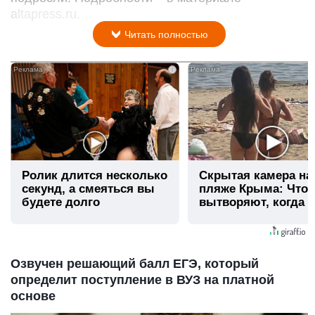
altapress.ru.
Читать полностью
i
Ролик длится несколько
Скрытая камера на
секунд, а смеяться вы
пляже Крыма: Что
будете долго
вытворяют, когда и
видят...
Озвучен решающий балл ЕГЭ, который
определит поступление в ВУЗ на платной
основе