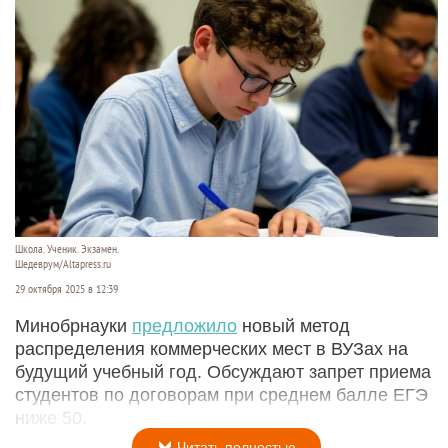
Школа. Ученик. Экзамен.
Шедеврум/Altapress.ru
29 октября 2025 в 12:39
Минобрнауки
предложило
новый метод
распределения коммерческих мест в ВУЗах на
будущий учебный год. Обсуждают запрет приема
студентов по договорам при среднем балле ЕГЭ
ниже 50.
Читать полностью