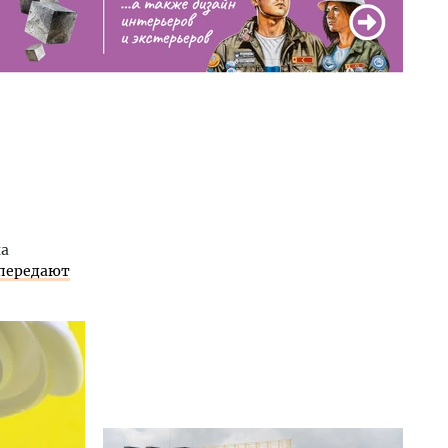
на
передают