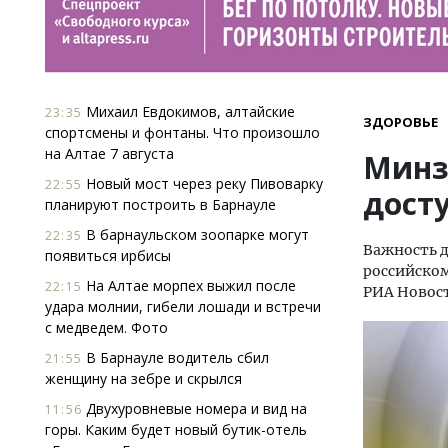
Михаил Евдокимов, алтайские
23:35
ЗДОРОВЬЕ
спортсмены и фонтаны. Что произошло
на Алтае 7 августа
Минз
Новый мост через реку Пивоварку
22:55
дост
планируют построить в Барнауле
В барнаульском зоопарке могут
22:35
Важность д
появиться ирбисы
российском
На Алтае морпех выжил после
22:15
РИА Новос
удара молнии, гибели лошади и встречи
с медведем. Фото
В Барнауле водитель сбил
21:55
женщину на зебре и скрылся
Двухуровневые номера и вид на
11:56
горы. Каким будет новый бутик-отель