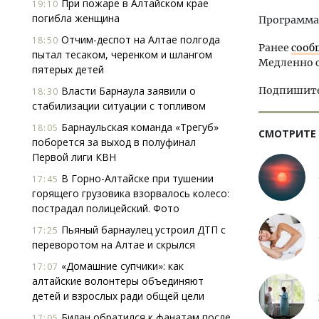
При пожаре в Алтайском крае
19:10
погибла женщина
Программа 
Отчим-деспот на Алтае полгода
18:50
Ранее
сооб
пытал тесаком, черенком и шлангом
Медленно 
пятерых детей
Власти Барнаула заявили о
Подпишитес
18:30
стабилизации ситуации с топливом
Барнаульская команда «Трегуб»
18:05
СМОТРИТЕ
поборется за выход в полуфинал
Первой лиги КВН
В Горно-Алтайске при тушении
17:45
горящего грузовика взорвалось колесо:
пострадал полицейский. Фото
Пьяный барнаулец устроил ДТП с
17:25
переворотом на Алтае и скрылся
«Домашние супчики»: как
17:07
алтайские волонтеры объединяют
детей и взрослых ради общей цели
Билан обратился к фанатам после
17:05