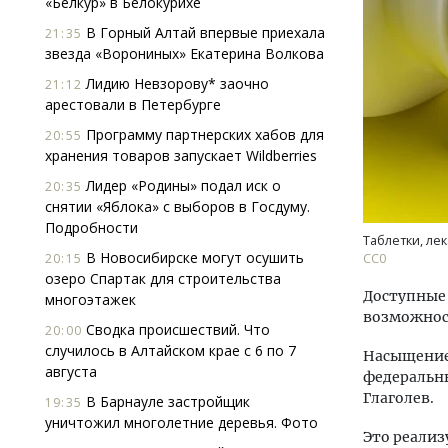
«Белкур» в Белокурихе
В Горный Алтай впервые приехала
21:35
звезда «Ворониных» Екатерина Волкова
Лидию Невзорову* заочно
21:12
арестовали в Петербурге
Программу партнерских хабов для
20:55
хранения товаров запускает Wildberries
Ище
Лидер «Родины» подал иск о
20:35
«Жи
снятии «Яблока» с выборов в Госдуму.
Гати
Подробности
оста
Таблетки, ле
што
В Новосибирске могут осушить
20:15
СС0
озеро Спартак для строительства
СТР
Доступные 
многоэтажек
возможнос
Сводка происшествий. Что
20:00
случилось в Алтайском крае с 6 по 7
Насыщение
августа
федеральн
Глаголев.
В Барнауле застройщик
19:35
уничтожил многолетние деревья. Фото
Это реализ