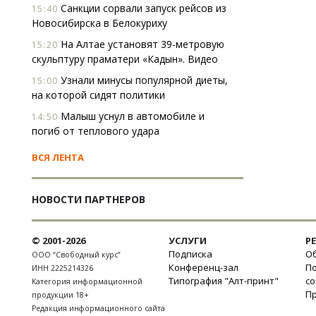
Санкции сорвали запуск рейсов из
15:40
Новосибирска в Белокуриху
На Алтае установят 39-метровую
15:20
скульптуру праматери «Кадын». Видео
Узнали минусы популярной диеты,
15:00
на которой сидят политики
Малыш уснул в автомобиле и
14:50
погиб от теплового удара
ВСЯ ЛЕНТА
НОВОСТИ ПАРТНЕРОВ
© 2001-2026
УСЛУГИ
Р
Подписка
Об
ООО “Свободный курс”
Конференц-зал
П
ИНН 2225214326
Типография "Алт-принт"
с
Категория информационной
П
продукции 18+
Редакция информационного сайта