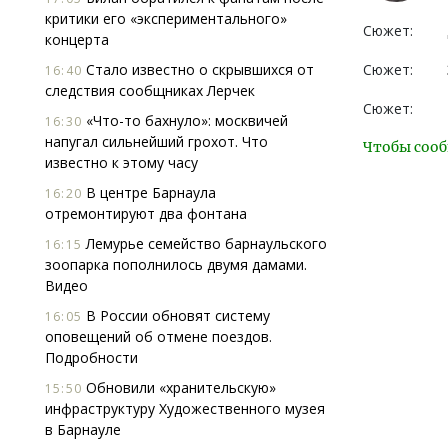
критики его «экспериментального»
Сюжет:
концерта
Стало известно о скрывшихся от
Сюжет:
16:40
следствия сообщниках Лерчек
Сюжет:
«Что-то бахнуло»: москвичей
16:30
напугал сильнейший грохот. Что
Чтобы сооб
известно к этому часу
В центре Барнаула
16:20
отремонтируют два фонтана
Лемурье семейство барнаульского
16:15
зоопарка пополнилось двумя дамами.
Видео
В России обновят систему
16:05
оповещений об отмене поездов.
Подробности
Обновили «хранительскую»
15:50
инфраструктуру Художественного музея
в Барнауле