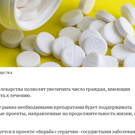
м новые берега. Гендиректор
Архитектурный код начин
лищной инициативы» Юрий
земли. Мощение крупно
лов — о том, как девелоперу
плитами становится нов
ваться на плаву, когда рынок
стандартом благоустрой
карства
рмит
СТРОИТЕЛЬСТВО
ОИТЕЛЬСТВО
лекарства позволят увеличить число граждан, имеющих
ть к лечению.
 рынка необходимыми препаратами будет поддерживать
ые проекты, направленные на продолжительность жизни,
уется в проекте «Борьба с сердечно-сосудистыми заболева