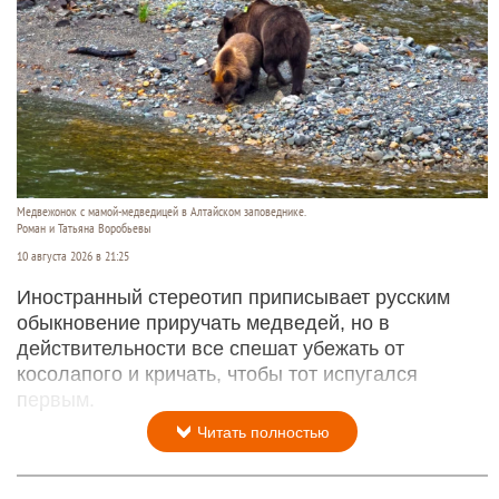
Медвежонок с мамой-медведицей в Алтайском заповеднике.
Роман и Татьяна Воробьевы
10 августа 2026 в 21:25
Иностранный стереотип приписывает русским
обыкновение приручать медведей, но в
действительности все спешат убежать от
косолапого и кричать, чтобы тот испугался
первым.
Читать полностью