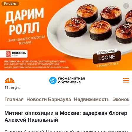
Реклама
To
F7
11 августа
Главная
Новости Барнаула
Недвижимость
Эконом
Митинг оппозиции в Москве: задержан блогер
Алексей Навальный
Блогер Алексей Навальный задержан на митинге