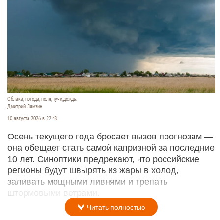
Облака, погода, поля, тучи,дождь.
Дмитрий Лямзин
10 августа 2026 в 22:48
Осень текущего года бросает вызов прогнозам —
она обещает стать самой капризной за последние
10 лет. Синоптики предрекают, что российские
регионы будут швырять из жары в холод,
заливать мощными ливнями и трепать
штормовыми ветрами.
Читать полностью