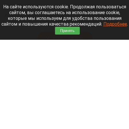
10 августа 2026 в 20:25
На сайте используются cookie. Продолжая пользоваться
сайтом, вы соглашаетесь на использование cookie,
Любопытный суслик сам
заглянул в объектив
которые мы используем для удобства пользования
фотоловушки
Алтайского биосферного
сайтом и повышения качества рекомендаций.
Подробнее
.
заповедника.
Принять
Читать полностью
Выяснили, кто именно «укоротил» жизнь
Аллы Пугачевой