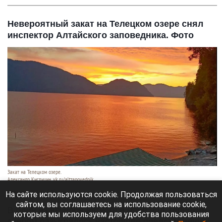
Невероятный закат на Телецком озере снял
инспектор Алтайского заповедника. Фото
Закат на Телецком озере.
Александр Кислицин, vk.ru/altzapovednik
9 августа 2026 в 15:05
На сайте используются cookie. Продолжая пользоваться
сайтом, вы соглашаетесь на использование cookie,
В один из вечеров августа в небе над Телецким
которые мы используем для удобства пользования
озером разыгралось настоящее представление: