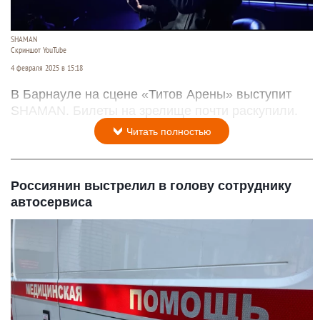
SHAMAN
Скриншот YouTube
4 февраля 2025 в 15:18
В Барнауле на сцене «Титов Арены» выступит
SHAMAN. Билеты на зрелище почти раскупили.
Читать полностью
Россиянин выстрелил в голову сотруднику
автосервиса