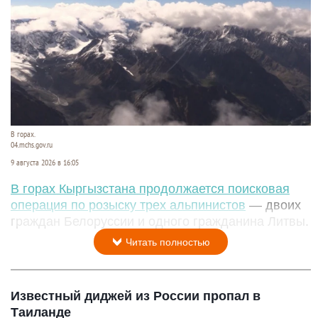
В горах.
04.mchs.gov.ru
9 августа 2026 в 16:05
В горах Кыргызстана продолжается поисковая
операция по розыску трех альпинистов
— двоих
граждан Белоруссии и одного гражданина Литвы.
Читать полностью
Известный диджей из России пропал в
Таиланде