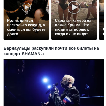
Ролик длится
Скрытая камера на
несколько секунд, а
пляже Крыма: Что
смеяться вы будете
люди вытворяют,
Ж
долго
когда их не видят...
т
Барнаульцы раскупили почти все билеты на
концерт SHAMAN'a