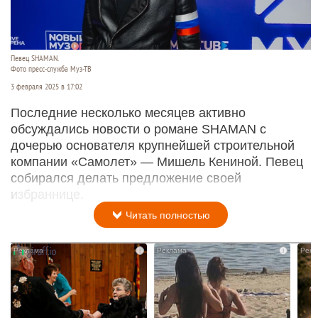
Певец SHAMAN.
Фото пресс-служба Муз-ТВ
3 февраля 2025 в 17:02
Последние несколько месяцев активно
обсуждались новости о романе SHAMAN с
дочерью основателя крупнейшей строительной
компании «Самолет» — Мишель Кениной. Певец
собирался делать предложение своей
избраннице.
Читать полностью
i
i