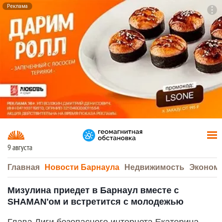
Реклама
To
F7
9 августа
Главная
Новости Барнаула
Недвижимость
Эконом
Мизулина приедет в Барнаул вместе с
SHAMAN'ом и встретится с молодежью
Глава Лиги безопасного интернета Екатерина