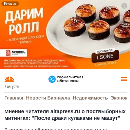
Реклама
To
F7
7 августа
Главная
Новости Барнаула
Недвижимость
Эконом
Мнение читателя altapress.ru о поствыборных
митингах: "После драки кулаками не машут"
В редакцию altapress.ru пришло письмо от