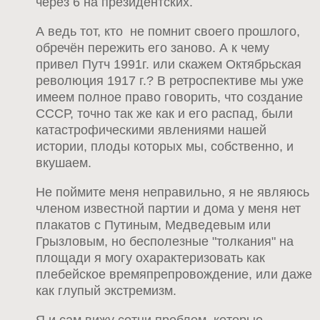
через 6 на президентских.
А ведь тот, кто не помнит своего прошлого,
обречён пережить его заново. А к чему
привел Путч 1991г. или скажем Октябрьская
революция 1917 г.? В ретроспективе мы уже
имеем полное право говорить, что создание
СССР, точно так же как и его распад, были
катастрофическими явлениями нашей
истории, плоды которых мы, собственно, и
вкушаем.
Не поймите меня неправильно, я не являюсь
членом известной партии и дома у меня нет
плакатов с Путиным, Медведевым или
Грызловым, но бесполезные "толкания" на
площади я могу охарактеризовать как
плебейское времяпрепровождение, или даже
как глупый экстремизм.
Я и сам вижу сотни проблем, которые