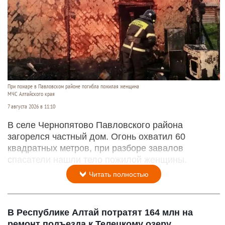
При пожаре в Павловском районе погибла пожилая женщина
МЧС Алтайского края
7 августа 2026 в 11:10
В селе Чернопятово Павловского района
загорелся частный дом. Огонь охватил 60
квадратных метров, при разборе завалов
спасатели нашли тело пожилой женщины.
Читать полностью
В Республике Алтай потратят 164 млн на
ремонт подъезда к Телецкому озеру