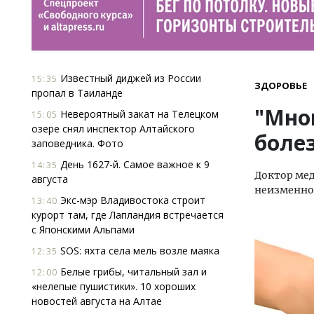
Известный диджей из России
15:35
ЗДОРОВЬЕ
пропал в Таиланде
"Мног
Невероятный закат на Телецком
15:05
озере снял инспектор Алтайского
боле
заповедника. Фото
День 1627-й. Самое важное к 9
14:35
Доктор мед
августа
неизменном
Экс-мэр Владивостока строит
13:40
курорт там, где Лапландия встречается
с Японскими Альпами
SOS: яхта села мель возле маяка
12:35
Белые грибы, читальный зал и
12:00
«нелепые пушистики». 10 хороших
новостей августа на Алтае