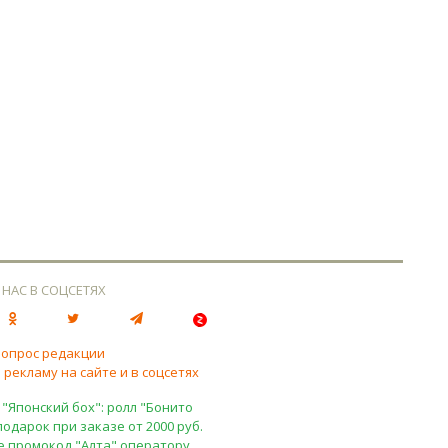
 НАС В СОЦСЕТЯХ
вопрос редакции
 рекламу на сайте и в соцсетях
 "Японский бох": ролл "Бонито
подарок при заказе от 2000 руб.
е промокод "Алта" оператору.