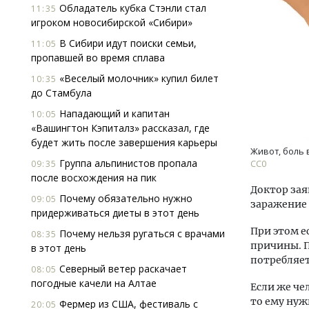
Обладатель кубка Стэнли стал
11:35
игроком новосибирской «Сибири»
В Сибири идут поиски семьи,
11:05
пропавшей во время сплава
«Веселый молочник» купил билет
10:35
до Стамбула
Нападающий и капитан
10:05
«Вашингтон Кэпиталз» рассказал, где
будет жить после завершения карьеры
Живот, боль 
Группа альпинистов пропала
09:35
СС0
после восхождения на пик
Доктор зая
Почему обязательно нужно
09:05
заражение
придерживаться диеты в этот день
При этом ес
Почему нельзя ругаться с врачами
08:35
причины. П
в этот день
потребляет
Северный ветер раскачает
08:05
погодные качели на Алтае
Если же че
то ему нуж
Фермер из США, фестиваль с
20:05