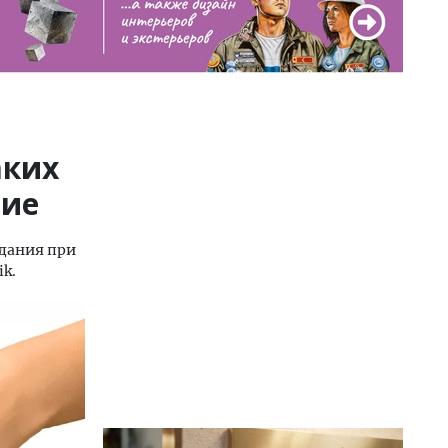
аких
ние
едания при
ik.