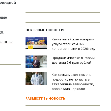
товидной
дные
ПОЛЕЗНЫЕ НОВОСТИ
щи.
Какие алтайские товары и
оженные
услуги стали самыми
качественными в 2026 году
Продажи ипотеки в России
достигли 2,6 трлн рублей
Как семья может помочь
подростку не попасть в
тяжелейшие зависимости,
рассказала нарколог
РАЗМЕСТИТЬ НОВОСТЬ