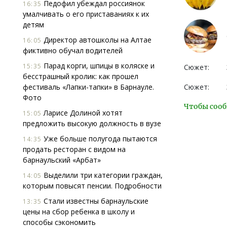
Педофил убеждал россиянок
16:35
умалчивать о его приставаниях к их
детям
Директор автошколы на Алтае
16:05
фиктивно обучал водителей
Парад корги, шпицы в коляске и
15:35
Сюжет:
бесстрашный кролик: как прошел
фестиваль «Лапки-тапки» в Барнауле.
Сюжет:
Фото
Чтобы сооб
Ларисе Долиной хотят
15:05
предложить высокую должность в вузе
Уже больше полугода пытаются
14:35
продать ресторан с видом на
барнаульский «Арбат»
Выделили три категории граждан,
14:05
которым повысят пенсии. Подробности
Стали известны барнаульские
13:35
цены на сбор ребенка в школу и
способы сэкономить