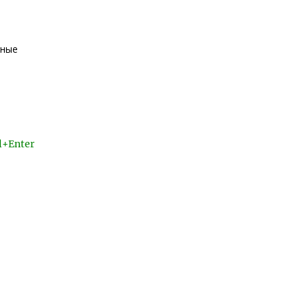
еные
l+Enter