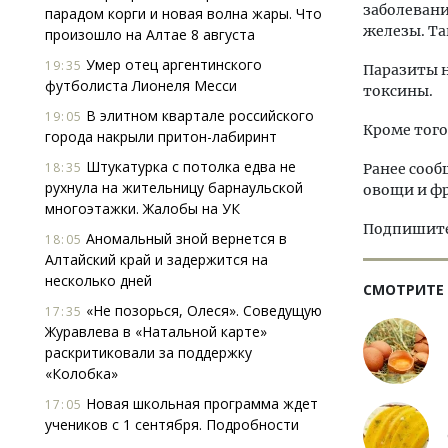
заболеван
парадом корги и новая волна жары. Что
железы. Та
произошло на Алтае 8 августа
Умер отец аргентинского
19:35
Паразиты н
футболиста Лионеля Месси
токсины.
В элитном квартале российского
19:05
Кроме того
города накрыли притон-лабиринт
Штукатурка с потолка едва не
18:35
Ранее сооб
рухнула на жительницу барнаульской
овощи и ф
многоэтажки. Жалобы на УК
Подпишитес
Аномальный зной вернется в
18:05
Алтайский край и задержится на
несколько дней
СМОТРИТЕ
«Не позорься, Олеся». Соведущую
17:35
Журавлева в «Натальной карте»
раскритиковали за поддержку
«Колобка»
Новая школьная программа ждет
17:05
учеников с 1 сентября. Подробности