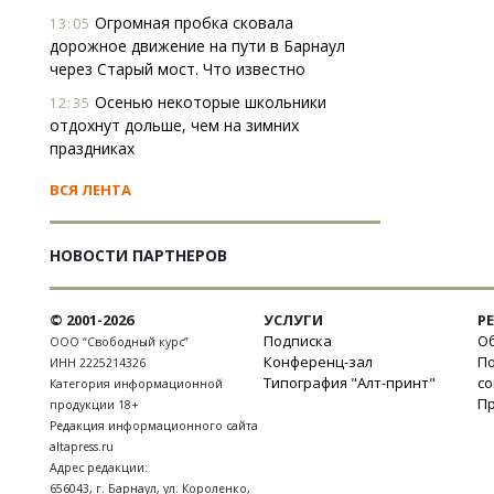
Огромная пробка сковала
13:05
дорожное движение на пути в Барнаул
через Старый мост. Что известно
Осенью некоторые школьники
12:35
отдохнут дольше, чем на зимних
праздниках
ВСЯ ЛЕНТА
НОВОСТИ ПАРТНЕРОВ
© 2001-2026
УСЛУГИ
Р
Подписка
Об
ООО “Свободный курс”
Конференц-зал
П
ИНН 2225214326
Типография "Алт-принт"
с
Категория информационной
П
продукции 18+
Редакция информационного сайта
altapress.ru
Адрес редакции:
656043
,
г. Барнаул
,
ул. Короленко,