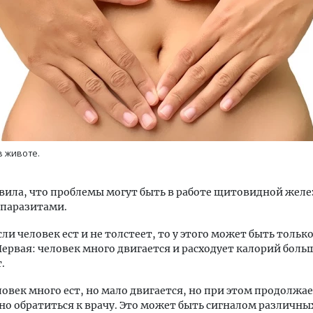
Ищем новые берега. Ген
«Жилищной инициативы»
Гатилов — о том, как де
в животе.
оставаться на плаву, ког
штормит
вила, что проблемы могут быть в работе щитовидной жел
СТРОИТЕЛЬСТВО
 паразитами.
ли человек ест и не толстеет, то у этого может быть только
ервая: человек много двигается и расходует калорий боль
.
ловек много ест, но мало двигается, но при этом продолжае
но обратиться к врачу. Это может быть сигналом различны