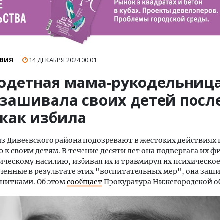
ВИЯ
14 ДЕКАБРЯ 2024
00:01
одетная мама-рукодельниц
 зашивала своих детей посл
 как избила
 Дивеевского района подозревают в жестоких действиях 
к своим детям. В течение десяти лет она подвергала их ф
ическому насилию, избивая их и травмируя их психическое
ченные в результате этих "воспитательных мер", она заш
нитками. Об этом
сообщает
Прокуратура Нижегородской о