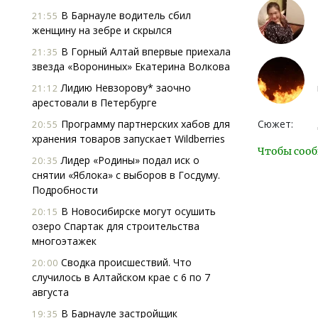
В Барнауле водитель сбил
21:55
женщину на зебре и скрылся
В Горный Алтай впервые приехала
21:35
звезда «Ворониных» Екатерина Волкова
Лидию Невзорову* заочно
21:12
арестовали в Петербурге
Программу партнерских хабов для
Сюжет:
20:55
хранения товаров запускает Wildberries
Чтобы сооб
Лидер «Родины» подал иск о
20:35
снятии «Яблока» с выборов в Госдуму.
Подробности
В Новосибирске могут осушить
20:15
озеро Спартак для строительства
многоэтажек
Сводка происшествий. Что
20:00
случилось в Алтайском крае с 6 по 7
августа
В Барнауле застройщик
19:35