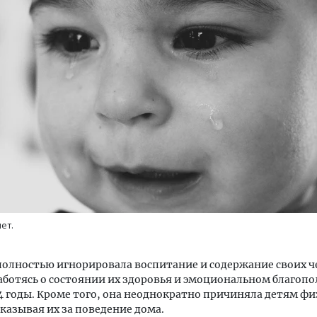
м новые берега. Гендиректор
Смелость архитектурных 
лищной инициативы» Юрий
Генеральный директор к
лов — о том, как девелоперу
ЗИАС — об эстетике горо
ваться на плаву, когда рынок
трендах в фасадах и разв
рмит
СТРОИТЕЛЬСТВО
ОИТЕЛЬСТВО
ет.
олностью игнорировала воспитание и содержание своих ч
заботясь о состоянии их здоровья и эмоциональном благопо
24 годы. Кроме того, она неоднократно причиняла детям ф
казывая их за поведение дома.