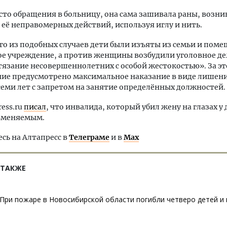
сто обращения в больницу, она сама зашивала раны, возн
 её неправомерных действий, используя иглу и нить.
го из подобных случаев дети были изъяты из семьи и поме
е учреждение, а против женщины возбудили уголовное де
тязание несовершеннолетних с особой жестокостью». За эт
ие предусмотрено максимальное наказание в виде лишен
семи лет с запретом на занятие определённых должностей.
ress.ru
писал
, что инвалида, который убил жену на глазах у 
вменяемым.
ь на Алтапресс в
Телеграме
и в
Max
 ТАКЖЕ
При пожаре в Новосибирской области погибли четверо детей и 