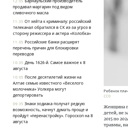
Барнаульский производитель
12:05
продавал маргарин под видом
сливочного масла
От хейта к криминалу: российский
11:35
телеканал обратился в СК из-за угроз в
сторону режиссера и актера «Колобка»
Российские банки расширят
11:05
перечень причин для блокировки
Архитектурный код начинается с
Ище
переводов
земли. Мощение крупноформатными
«Жи
плитами становится новым
Гати
День 1626-й. Самое важное к 8
10:35
стандартом благоустройства
оста
августа
што
СТРОИТЕЛЬСТВО
После десятилетий жизни на
10:05
СТР
Алтае семью известного «Веселого
молочника» Уолкера могут
Ребенок плач
депортировать
СС0
Знаки зодиака получат редкую
09:35
Женщина п
возможность, начнут думать проще и
детей, не 
пройдут «перенастройку». Гороскоп на 8
2015 по 20
августа
травмы, на