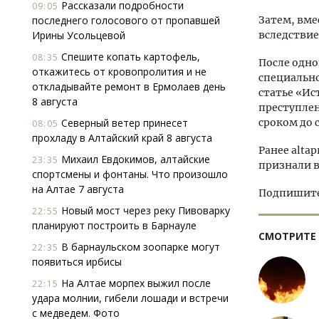
Рассказали подробности
09:05
последнего голосового от пропавшей
Затем, вме
Ирины Усольцевой
вследствие
Спешите копать картофель,
08:35
После одно
откажитесь от кровопролития и не
специально
откладывайте ремонт в Ермолаев день
статье «Ис
8 августа
преступлен
Северный ветер принесет
сроком до 
08:05
прохладу в Алтайский край 8 августа
Ранее altap
Михаил Евдокимов, алтайские
23:35
признали 
спортсмены и фонтаны. Что произошло
на Алтае 7 августа
Подпишитес
Новый мост через реку Пивоварку
22:55
планируют построить в Барнауле
СМОТРИТЕ
В барнаульском зоопарке могут
22:35
появиться ирбисы
На Алтае морпех выжил после
22:15
удара молнии, гибели лошади и встречи
с медведем. Фото