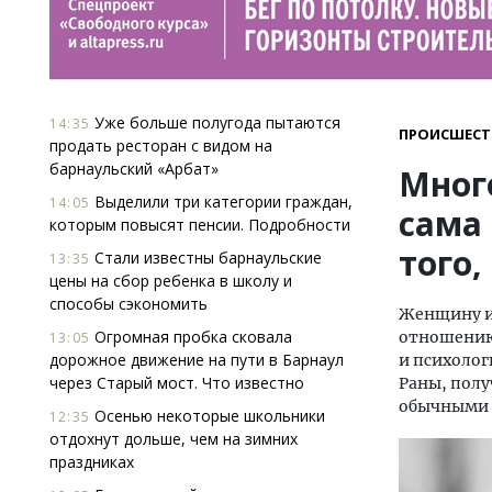
Уже больше полугода пытаются
14:35
ПРОИСШЕСТ
продать ресторан с видом на
барнаульский «Арбат»
Мног
Выделили три категории граждан,
14:05
сама
которым повысят пенсии. Подробности
того,
Стали известны барнаульские
13:35
цены на сбор ребенка в школу и
способы сэкономить
Женщину из
Огромная пробка сковала
отношению 
13:05
дорожное движение на пути в Барнаул
и психолог
через Старый мост. Что известно
Раны, полу
обычными 
Осенью некоторые школьники
12:35
отдохнут дольше, чем на зимних
праздниках