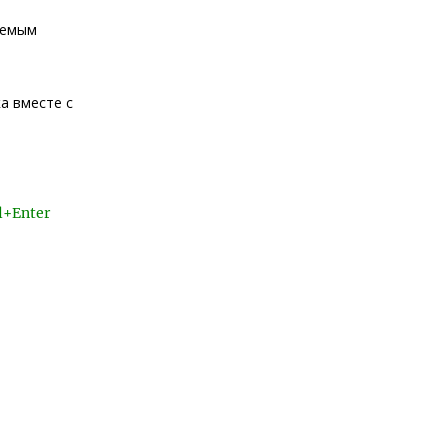
яемым
а вместе с
l+Enter