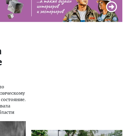
а
е
по
изическому
 состояние.
ивала
бласти