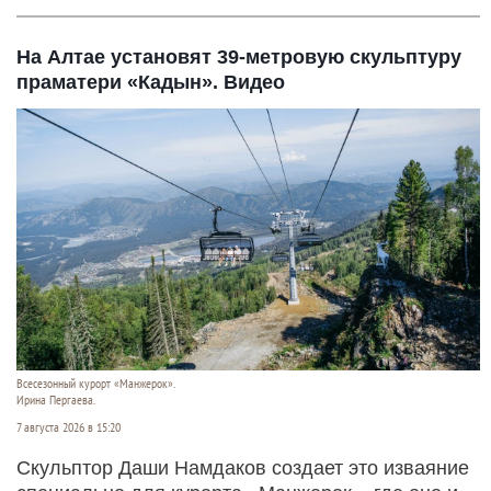
На Алтае установят 39-метровую скульптуру
праматери «Кадын». Видео
Всесезонный курорт «Манжерок».
Ирина Пергаева.
7 августа 2026 в 15:20
Скульптор Даши Намдаков создает это изваяние