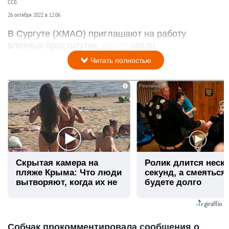
СС0.
26 октября 2022 в 12:06
В Сургуте (ХМАО) приглашают на работу
элитных проституток,
пишет
ura.ru.
Читать полностью
i
Скрытая камера на
Ролик длится неск
пляже Крыма: Что люди
секунд, а смеяться
вытворяют, когда их не
будете долго
видят...
Собчак прокомментировала сообщения о