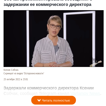
задержании ее коммерческого директора
Ксения Собчак.
Скриншот из видео "Осторожно:новости"
25 октября 2022 в 23:01
Задержали коммерческого директора Ксении
Собчак, сообщил Telegram-канал
Varlamov News
.
Читать полностью