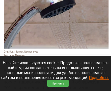
Душ. Вода. Ванная. Горячая вода
Анастасия Панченко
7 августа 2026 в 14:30
На сайте используются cookie. Продолжая пользоваться
сайтом, вы соглашаетесь на использование cookie,
В администрации Барнаула обсудили подготовку
которые мы используем для удобства пользования
городского хозяйства к зиме. На теплосетях
сайтом и повышения качества рекомендаций.
Подробнее
.
после гидравлических испытаний обнаружили
Принять
701 повреждение, больше половины уже
устранили. Об этом сообщает
официальный
сайт
города Барнаула.
Читать полностью