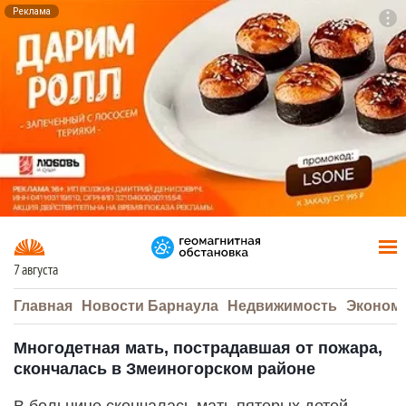
Реклама
To
F7
7 августа
Главная
Новости Барнаула
Недвижимость
Эконом
Многодетная мать, пострадавшая от пожара,
скончалась в Змеиногорском районе
В больнице скончалась мать пятерых детей,