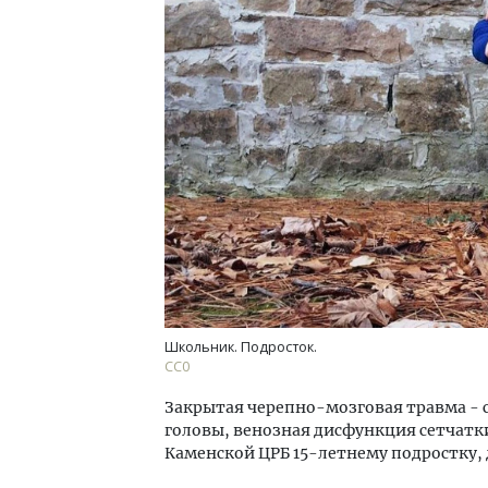
Ище
«Жи
Гати
оста
што
СТР
Школьник. Подросток.
СС0
Закрытая черепно-мозговая травма - 
головы, венозная дисфункция сетчатки
Каменской ЦРБ 15-летнему подростку, 