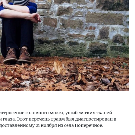
м новые берега. Гендиректор
Смелость архитектурных 
лищной инициативы» Юрий
Генеральный директор к
лов — о том, как девелоперу
ЗИАС — об эстетике горо
ваться на плаву, когда рынок
трендах в фасадах и разв
рмит
СТРОИТЕЛЬСТВО
ОИТЕЛЬСТВО
сотрясение головного мозга, ушиб мягких тканей
 глаза. Этот перечень травм был диагностирован в
доставленному 21 ноября из села Поперечное.