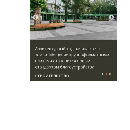
идей.
Архитектурный код начинается с
Ище
омпании
земли. Мощение крупноформатными
«Жи
дов,
плитами становится новым
Гат
итии рынка
стандартом благоустройства
ост
што
СТРОИТЕЛЬСТВО
СТ