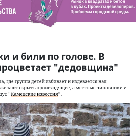
и и били по голове. В
процветает "дедовщина"
а, где группа детей избивает и издевается над
 желают скрыть происходящее, а местные чиновники и
шут "
Каменские известия
".