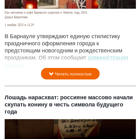
Как магазины и кафе Барнаула украсили к Новому году, 2024.
Дарья Беркетова
1 ноября 2025 в 11:29
В Барнауле утверждают единую стилистику
праздничного оформления города к
предстоящим новогодним и рождественским
праздникам. Об этом сообщает
администрация
города.
Читать полностью
Лошадь нарасхват: россияне массово начали
скупать конину в честь символа будущего
года