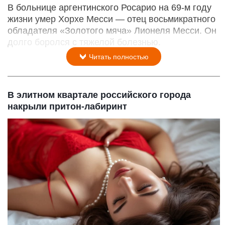
В больнице аргентинского Росарио на 69-м году
жизни умер Хорхе Месси — отец восьмикратного
обладателя «Золотого мяча» Лионеля Месси. Он
долго боролся с тяжелой болезнью.
Читать полностью
В элитном квартале российского города
накрыли притон-лабиринт