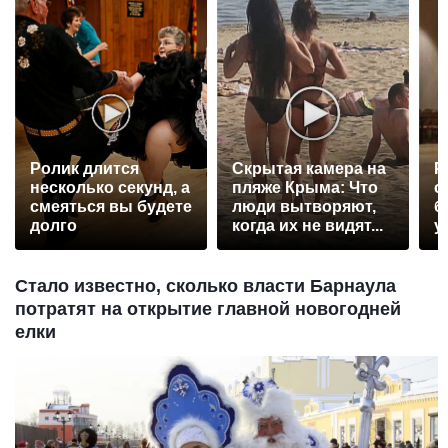
Ролик длится
Скрытая камера на
Р
несколько секунд, а
пляже Крыма: Что
с
смеяться вы будете
люди вытворяют,
б
долго
когда их не видят...
у
Стало известно, сколько власти Барнаула
потратят на открытие главной новогодней
елки