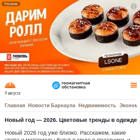
Реклама
To
F7
9 августа
Главная
Новости Барнаула
Недвижимость
Эконом
Новый год — 2026. Цветовые тренды в одежде
Новый 2026 год уже близко. Расскажем, какие
цвета и материалы будут в моде в праздники, и