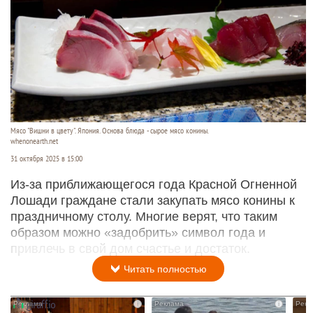
Мясо "Вишни в цвету". Япония. Основа блюда - сырое мясо конины.
whenonearth.net
31 октября 2025 в 15:00
Из-за приближающегося года Красной Огненной
Лошади граждане стали закупать мясо конины к
праздничному столу. Многие верят, что таким
образом можно «задобрить» символ года и
привлечь в свой дом счастье и достаток.
Читать полностью
i
i