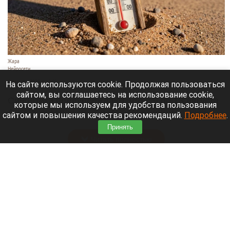
Жара
Нейросети
8 августа 2026 в 18:05
На сайте используются cookie. Продолжая пользоваться
сайтом, вы соглашаетесь на использование cookie,
Синоптики предупреждают, что с 9 по 13 августа
которые мы используем для удобства пользования
Алтайский край местами накроет аномальный
сайтом и повышения качества рекомендаций.
Подробнее
.
зной.
Принять
Читать полностью
Штукатурка с потолка едва не рухнула на
жительницу барнаульской многоэтажки.
Жалобы на УК